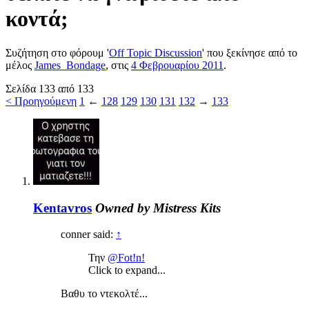
κοντά;
Συζήτηση στο φόρουμ '
Off Topic Discussion
' που ξεκίνησε από το
μέλος
James_Bondage
, στις
4 Φεβρουαρίου 2011
.
Σελίδα 133 από 133
< Προηγούμενη
1
←
128
129
130
131
132
→
133
Kentavros
Owned by Mistress Kits
conner said:
↑
Την
@Fot!n!
Click to expand...
Βαθυ το ντεκολτέ...