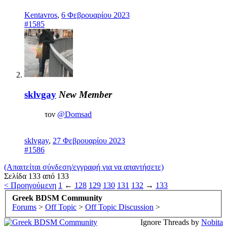
Kentavros
,
6 Φεβρουαρίου 2023
#1585
sklvgay
New Member
τον
@Domsad
sklvgay
,
27 Φεβρουαρίου 2023
#1586
(Απαιτείται σύνδεση/εγγραφή για να απαντήσετε)
Σελίδα 133 από 133
< Προηγούμενη
1
←
128
129
130
131
132
→
133
Greek BDSM Community
Forums
>
Off Topic
>
Off Topic Discussion
>
Ignore Threads by
Nobita