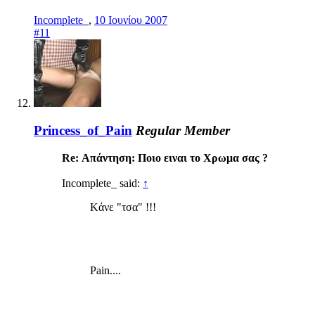
Incomplete_
,
10 Ιουνίου 2007
#11
Princess_of_Pain
Regular Member
Re: Απάντηση: Ποιο ειναι το Χρωμα σας ?
Incomplete_ said:
↑
Kάνε "τσα" !!!
Pain....