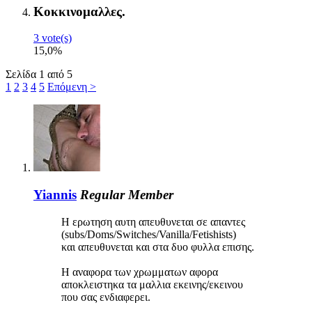
Κοκκινομαλλες.
3 vote(s)
15,0%
Σελίδα 1 από 5
1
2
3
4
5
Επόμενη >
Yiannis
Regular Member
Η ερωτηση αυτη απευθυνεται σε απαντες
(subs/Doms/Switches/Vanilla/Fetishists)
και απευθυνεται και στα δυο φυλλα επισης.
Η αναφορα των χρωμματων αφορα
αποκλειστηκα τα μαλλια εκεινης/εκεινου
που σας ενδιαφερει.