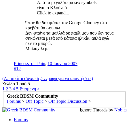
Από τα μεγαλύτερα sex symbols
είναι ο Κλούνεϋ
Click to expand...
Όταν θα δοκιμάσω τον George Clooney στο
κρεβάτι θα σου πω
Δεν φταίνε τα μαλλιά ρε παιδί μου που δεν τους
σηκώνεται μετά από κάποια ηλικία, απλά εγώ
δεν το μπορώ.
Μπλιαχ λέμε
Princess_of_Pain
,
10 Ιουνίου 2007
#12
(Απαιτείται σύνδεση/εγγραφή για να απαντήσετε)
Σελίδα 1 από 5
1
2
3
4
5
Επόμενη >
Greek BDSM Community
Forums
>
Off Topic
>
Off Topic Discussion
>
Ignore Threads by
Nobita
Forums