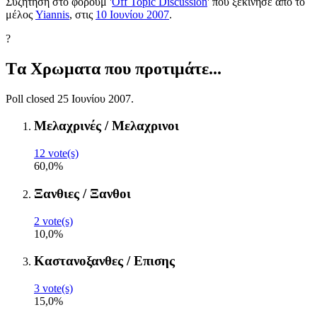
Συζήτηση στο φόρουμ '
Off Topic Discussion
' που ξεκίνησε από το
μέλος
Yiannis
, στις
10 Ιουνίου 2007
.
?
Tα Χρωματα που προτιμάτε...
Poll closed 25 Ιουνίου 2007.
Μελαχρινές / Μελαχρινοι
12 vote(s)
60,0%
Ξανθιες / Ξανθοι
2 vote(s)
10,0%
Καστανοξανθες / Επισης
3 vote(s)
15,0%