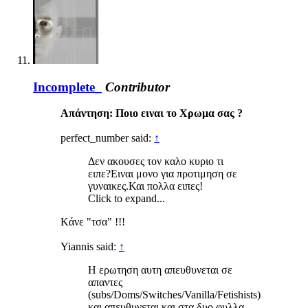
Incomplete_
Contributor
Απάντηση: Ποιο ειναι το Χρωμα σας ?
perfect_number said:
↑
Δεν ακουσες τον καλο κυριο τι
ειπε?Ειναι μονο για προτιμηση σε
γυναικες.Και πολλα ειπες!
Click to expand...
Kάνε "τσα" !!!
Yiannis said:
↑
Η ερωτηση αυτη απευθυνεται σε
απαντες
(subs/Doms/Switches/Vanilla/Fetishists)
και απευθυνεται και στα δυο φυλλα