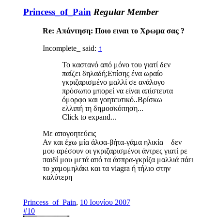
Princess_of_Pain
Regular Member
Re: Απάντηση: Ποιο ειναι το Χρωμα σας ?
Incomplete_ said:
↑
To καστανό από μόνο του γιατί δεν
παίζει δηλαδή;Επίσης ένα ωραίο
γκριζαρισμένο μαλλί σε ανάλογο
πρόσωπο μπορεί να είναι απίστευτα
όμορφο και γοητευτικό..Βρίσκω
ελλιπή τη δημοσκόπηση...
Click to expand...
Με απογοητεύεις
Αν και έχω μία άλφα-βήτα-γάμα ηλικία δεν
μου αρέσουν οι γκριζαρισμένοι άντρες γιατί ρε
παιδί μου μετά από τα άσπρα-γκρίζα μαλλιά πάει
το χαμομηλάκι και τα viagra ή τήλιο στην
καλύτερη
Princess_of_Pain
,
10 Ιουνίου 2007
#10