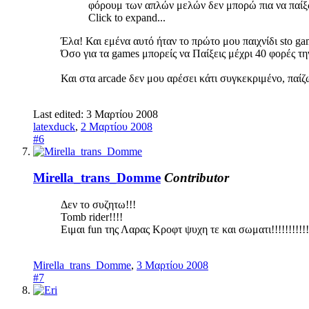
φόρουμ των απλών μελών δεν μπορώ πια να πα
Click to expand...
Έλα! Και εμένα αυτό ήταν το πρώτο μου παιχνίδι sto g
Όσο για τα games μπορείς να Παίξεις μέχρι 40 φορές τ
Και στα arcade δεν μου αρέσει κάτι συγκεκριμένο, παίζω
Last edited:
3 Μαρτίου 2008
latexduck
,
2 Μαρτίου 2008
#6
Mirella_trans_Domme
Contributor
Δεν το συζητω!!!
Tomb rider!!!!
Ειμαι fun της Λαρας Κροφτ ψυχη τε και σωματι!!!!!!!!!!!
Mirella_trans_Domme
,
3 Μαρτίου 2008
#7