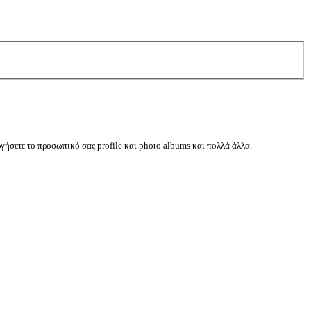
ργήσετε το προσωπικό σας profile και photo albums και πολλά άλλα.