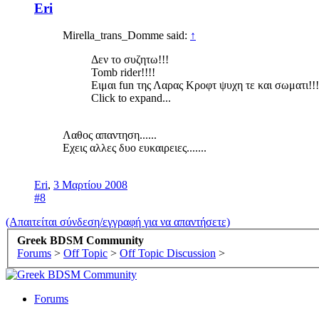
Eri
Mirella_trans_Domme said:
↑
Δεν το συζητω!!!
Tomb rider!!!!
Ειμαι fun της Λαρας Κροφτ ψυχη τε και σωματι!!!!!
Click to expand...
Λαθος απαντηση......
Εχεις αλλες δυο ευκαιρειες.......
Eri
,
3 Μαρτίου 2008
#8
(Απαιτείται σύνδεση/εγγραφή για να απαντήσετε)
Greek BDSM Community
Forums
>
Off Topic
>
Off Topic Discussion
>
Forums