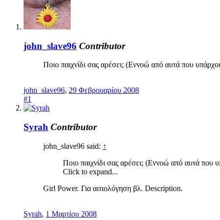
john_slave96
Contributor
Ποιο παιχνίδι σας αρέσει; (Εννοώ από αυτά που υπάρχουν
john_slave96
,
29 Φεβρουαρίου 2008
#1
Syrah
Contributor
john_slave96 said:
↑
Ποιο παιχνίδι σας αρέσει; (Εννοώ από αυτά που υ
Click to expand...
Girl Power. Για αιτιολόγηση βλ. Description.
Syrah
,
1 Μαρτίου 2008