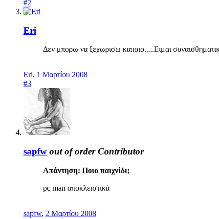
#2
Eri
Δεν μπορω να ξεχωρισω καποιο.....Ειμαι συναισθηματικα
Eri
,
1 Μαρτίου 2008
#3
sapfw
out of order
Contributor
Απάντηση: Ποιο παιχνίδι;
pc man αποκλειστικά
sapfw
,
2 Μαρτίου 2008