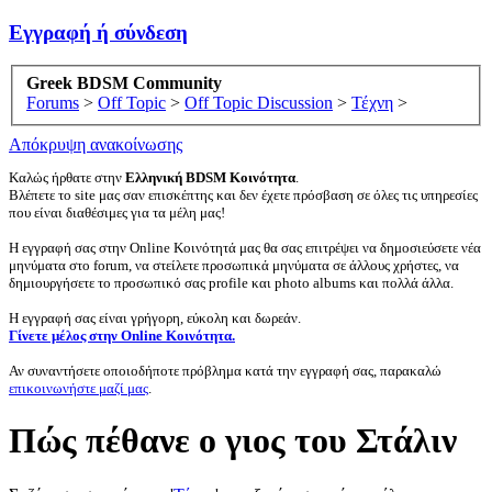
Εγγραφή ή σύνδεση
Greek BDSM Community
Forums
>
Off Topic
>
Off Topic Discussion
>
Τέχνη
>
Απόκρυψη ανακοίνωσης
Καλώς ήρθατε στην
Ελληνική BDSM Κοινότητα
.
Βλέπετε το site μας σαν επισκέπτης και δεν έχετε πρόσβαση σε όλες τις υπηρεσίες
που είναι διαθέσιμες για τα μέλη μας!
Η εγγραφή σας στην Online Κοινότητά μας θα σας επιτρέψει να δημοσιεύσετε νέα
μηνύματα στο forum, να στείλετε προσωπικά μηνύματα σε άλλους χρήστες, να
δημιουργήσετε το προσωπικό σας profile και photo albums και πολλά άλλα.
Η εγγραφή σας είναι γρήγορη, εύκολη και δωρεάν.
Γίνετε μέλος στην Online Κοινότητα.
Αν συναντήσετε οποιοδήποτε πρόβλημα κατά την εγγραφή σας, παρακαλώ
επικοινωνήστε μαζί μας
.
Πώς πέθανε ο γιος του Στάλιν