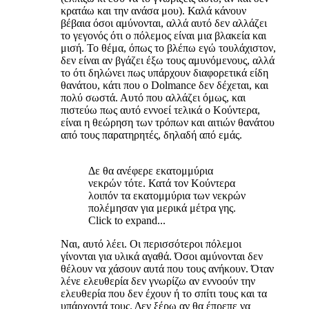
κρατάω και την ανάσα μου). Καλά κάνουν
βέβαια όσοι αμύνονται, αλλά αυτό δεν αλλάζει
το γεγονός ότι ο πόλεμος είναι μια βλακεία και
μισή. Το θέμα, όπως το βλέπω εγώ τουλάχιστον,
δεν είναι αν βγάζει έξω τους αμυνόμενους, αλλά
το ότι δηλώνει πως υπάρχουν διαφορετικά είδη
θανάτου, κάτι που ο Dolmance δεν δέχεται, και
πολύ σωστά. Αυτό που αλλάζει όμως, και
πιστεύω πως αυτό εννοεί τελικά ο Κούντερα,
είναι η θεώρηση των τρόπων και αιτιών θανάτου
από τους παρατηρητές, δηλαδή από εμάς.
Δε θα ανέφερε εκατομμύρια
νεκρών τότε. Κατά τον Κούντερα
λοιπόν τα εκατομμύρια των νεκρών
πολέμησαν για μερικά μέτρα γης.
Click to expand...
Ναι, αυτό λέει. Οι περισσότεροι πόλεμοι
γίνονται για υλικά αγαθά. Όσοι αμύνονται δεν
θέλουν να χάσουν αυτά που τους ανήκουν. Όταν
λένε ελευθερία δεν γνωρίζω αν εννοούν την
ελευθερία που δεν έχουν ή το σπίτι τους και τα
υπάρχοντά τους. Δεν ξέρω αν θα έπρεπε να