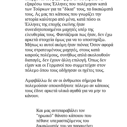
εξαιρέσω τους Έλληνες που πολέμησαν κατά
των Τούρκων για τα "δίκια" τους, τα δικαιώματά
τους. Ας μας πει κάποιος που γνωρίζει την
ιστορία καλύτερα από μένα, κατά πόσο οι
Έλληνες της εποχής εκείνης ήταν
συνειδητοποιημένοι μαχητές υπέρ της
ελευθερίας τους. Φαντάζομαι πως ήταν, δεν έχω
αρκετά στοιχεία όμως για να το υποστηρίξω.
Μήπως κι αυτοί ακόμη ήταν πιόνια; Όσον αφορά
τους στρατευμένους μαχητές, στους κατά
καιρούς πολέμους, συνήθως απλά ακολουθούν
διαταγές, δεν έχουν άλλη επιλογή. Όπως δεν
είχαν και οι Γερμανοί που συμμετείχαν στον
πόλεμο όπου τους οδήγησαν οι ηγέτες τους.
Αμφιβάλλω δε αν οι άνθρωποι σήμερα θα
πολεμούσαν οποιονδήποτε πόλεμο αν κάποιος
τους έδινε αρκετά υλικά αγαθά για να μην το
κάνουν.
Και μας αντιπαραβάλει τον
"ηρωικό" θάνατο κάποιου που
πέθανε υπερασπιζόμενος του
δικαιώματός του να παραμείνει