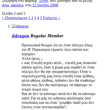
Συζήτηση στο φόρουμ '
Τέχνη
' που ξεκίνησε από το μέλος
dora_salonica
, στις
22 Ιουνίου 2008
.
Σελίδα 2 από 5
< Προηγούμενη
1
2
3
4
5
Επόμενη >
ddragon
Regular Member
Προσωπικά θεωρώ ότι σε έναν πόλεμο όπως
τον Β' Παγκοσμιο είμαστε όλοι πιόνια των
ισχυρών.
Αλλα όμως...
ε και; Επειδή ισχύει αυτό... επειδή μας διοικούν
σάπιοι ηγέτες όταν η χώρα μας συρθεί σε έναν
πόλεμο δεν θα την υπερασπιστούμε; Όταν ο
συμπολεμιστής μας έστω επειδή είναι ηλίθιος,
αλλά αθώος ηλίθιος, πεθαίνει δεν θα σταθούμε
δίπλα του; Δεν θα παλέψουμε να πάρουμε το
νεκρό σώμα του;
Και αν δεν τα κάνουμε αυτά δεν θα τα κάνουμε
γιατί; Για να μας πει κάποιος φιλόσοφος όσο
σπουδαίος και να είναι "μπράβο παιδί μου δεν
έπεσες στην ποντικοπαγίδα";