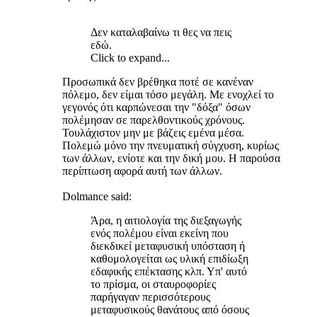
Δεν καταλαβαίνω τι θες να πεις
εδώ.
Click to expand...
Προσωπικά δεν βρέθηκα ποτέ σε κανέναν
πόλεμο, δεν είμαι τόσο μεγάλη. Με ενοχλεί το
γεγονός ότι καρπώνεσαι την "δόξα" όσων
πολέμησαν σε παρελθοντικούς χρόνους.
Τουλάχιστον μην με βάζεις εμένα μέσα.
Πολεμώ μόνο την πνευματική σύγχυση, κυρίως
των άλλων, ενίοτε και την δική μου. Η παρούσα
περίπτωση αφορά αυτή των άλλων.
Dolmance said:
Άρα, η αιτιολογία της διεξαγωγής
ενός πολέμου είναι εκείνη που
διεκδικεί μεταφυσική υπόσταση ή
καθομολογείται ως υλική επιδίωξη
εδαφικής επέκτασης κλπ. Υπ' αυτό
το πρίσμα, οι σταυροφορίες
παρήγαγαν περισσότερους
μεταφυσικούς θανάτους από όσους