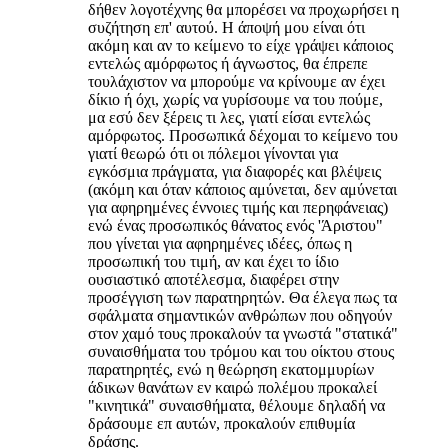
δήθεν λογοτέχνης θα μπορέσει να προχωρήσει η
συζήτηση επ' αυτού. Η άποψή μου είναι ότι
ακόμη και αν το κείμενο το είχε γράψει κάποιος
εντελώς αμόρφωτος ή άγνωστος, θα έπρεπε
τουλάχιστον να μπορούμε να κρίνουμε αν έχει
δίκιο ή όχι, χωρίς να γυρίσουμε να του πούμε,
μα εσύ δεν ξέρεις τι λες, γιατί είσαι εντελώς
αμόρφωτος. Προσωπικά δέχομαι το κείμενο του
γιατί θεωρώ ότι οι πόλεμοι γίνονται για
εγκόσμια πράγματα, για διαφορές και βλέψεις
(ακόμη και όταν κάποιος αμύνεται, δεν αμύνεται
για αφηρημένες έννοιες τιμής και περηφάνειας)
ενώ ένας προσωπικός θάνατος ενός 'Άριστου"
που γίνεται για αφηρημένες ιδέες, όπως η
προσωπική του τιμή, αν και έχει το ίδιο
ουσιαστικό αποτέλεσμα, διαφέρει στην
προσέγγιση των παρατηρητών. Θα έλεγα πως τα
σφάλματα σημαντικών ανθρώπων που οδηγούν
στον χαμό τους προκαλούν τα γνωστά "στατικά"
συναισθήματα του τρόμου και του οίκτου στους
παρατηρητές, ενώ η θεώρηση εκατομμυρίων
άδικων θανάτων εν καιρώ πολέμου προκαλεί
"κινητικά" συναισθήματα, θέλουμε δηλαδή να
δράσουμε επ αυτών, προκαλούν επιθυμία
δράσης.