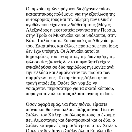
Οι αρχαίοι ημών πρόγονοι διεξήγαγαν επίσης
κατακτητικούς πολέμους, για την εξάπλωση της
αυτοκρορίας τους και την αύξηση των υλικών
αγαθών που είχαν στην διάθεσή τους (Μέγας
Αλέξανδρος η εκστρατεία ενάντια στην Περσία,
στην Τροία οι Μυκηναίοι και οι υπόλοιποι, στην
Κάτω Ιταλία και τις Συρακούσες οι Αθηναίοι με
τους Σπαρτιάτες και άλλες περιπτώσεις που ίσως
δεν έχω υπόψην). Οι Αθηναίοι αυτοί οι
δημοκράτες, του πνεύματος, της διανόησης, της
φιλοσοφίας (κανείς δεν το αμφισβητεί) είχαν
εγκαθιδρύσει σε δύο περιόδους ηγεμονίες ανά
την Ελλάδα και λυμαίνονταν τον πλούτο των
συμμάχων τους. Το ταμείο της Δήλου η πιο
τρανή απόδειξη. Οπότε δεν νομίζω να
νοιάζονταν περισσότερο για τα σκατά κάποιου,
παρά για τον υλικό τους πλούτο αγαπητή dora.
Όσον αφορά εμάς, ναι ήταν πιόνια, είμαστε
πιόνια και θα είναι άλλοι επίσης πιόνια. Για τον
Στάλιν, τον Χίτλερ και όλους αυτούς τα έχουμε
πει. Αιμοσταγείς και διαστροφικοί και οι δύο, o
Στάλιν καταφανώς περισσότερο από τον Χίτλερ.
Όμως αν δεν ήταν ο Στάλιν όλη η Ευρώπη θα