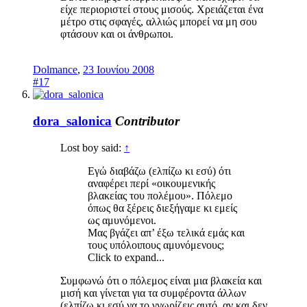
είχε περιοριστεί στους μισούς. Χρειάζεται ένα
μέτρο στις σφαγές, αλλιώς μπορεί να μη σου
φτάσουν και οι άνθρωποι.
Dolmance
,
23 Ιουνίου 2008
#17
dora_salonica
Contributor
Lost boy said:
↑
Εγώ διαβάζω (ελπίζω κι εσύ) ότι
αναφέρει περί «οικουμενικής
βλακείας του πολέμου». Πόλεμο
όπως θα ξέρεις διεξήγαμε κι εμείς
ως αμυνόμενοι.
Μας βγάζει απ’ έξω τελικά εμάς και
τους υπόλοιπους αμυνόμενους;
Click to expand...
Συμφωνώ ότι ο πόλεμος είναι μια βλακεία και
μισή και γίνεται για τα συμφέροντα άλλων
(ελπίζω κι εσύ να το γνωρίζεις αυτό, αν και δεν