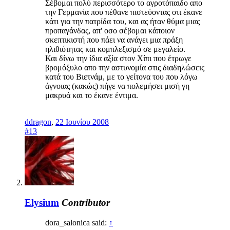
Σέβομαι πολύ περισσότερο το αγροτόπαιδο απο
την Γερμανία που πέθανε πιστεύοντας οτι έκανε
κάτι για την πατρίδα του, και ας ήταν θύμα μιας
προπαγάνδας, απ' οσο σέβομαι κάποιον
σκεπτικιστή που πάει να ανάγει μια πράξη
ηλιθιότητας και κομπλεξισμό σε μεγαλείο.
Και δίνω την ίδια αξία στον Χίπι που έτρωγε
βρομόξυλο απο την αστυνομία στις διαδηλώσεις
κατά του Βιετνάμ, με το γείτονα του που λόγω
άγνοιας (κακώς) πήγε να πολεμήσει μισή γη
μακρυά και το έκανε έντιμα.
ddragon
,
22 Ιουνίου 2008
#13
Elysium
Contributor
dora_salonica said:
↑