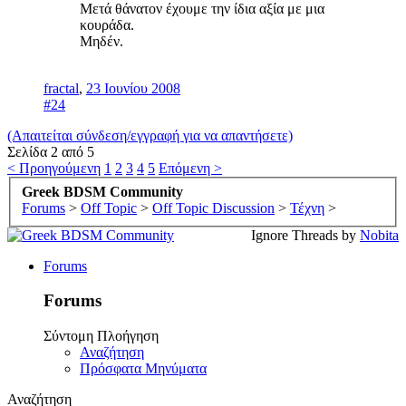
Μετά θάνατον έχουμε την ίδια αξία με μια
κουράδα.
Μηδέν.
fractal
,
23 Ιουνίου 2008
#24
(Απαιτείται σύνδεση/εγγραφή για να απαντήσετε)
Σελίδα 2 από 5
< Προηγούμενη
1
2
3
4
5
Επόμενη >
Greek BDSM Community
Forums
>
Off Topic
>
Off Topic Discussion
>
Τέχνη
>
Ignore Threads by
Nobita
Forums
Forums
Σύντομη Πλοήγηση
Αναζήτηση
Πρόσφατα Μηνύματα
Αναζήτηση