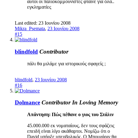
αυτοι οι παλιοκομμουνιστες φταινε για όλα..
εγκληματίες
Last edited:
23 Ιουνίου 2008
Mikra_Psemata
,
23 Ιουνίου 2008
#15
blindfold
Contributor
πάλι θα μιλάμε για ιστορικούς σφαγείς ;
blindfold
,
23 Ιουνίου 2008
#16
Dolmance
Contributor
In Loving Memory
Απάντηση: Πώς πέθανε ο γιος του Στάλιν
45.000.000 εκ νοματαίους, δεν τους σφάζεις
επειδή είναι λίγο ακάθαρτοι. Νομίζω ότι ο
David υπήρξε υπερβολικός. Ο Μπουχάριν θα