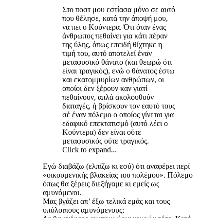
Στο ποστ μου εστίασα μόνο σε αυτό
που θέλησε, κατά την άποψή μου,
να πει ο Κούντερα. Ότι όταν ένας
άνθρωπος πεθαίνει για κάτι πέραν
της ύλης, όπως επειδή θίχτηκε η
τιμή του, αυτό αποτελεί έναν
μεταφυσικό θάνατο (και θεωρώ ότι
είναι τραγικός), ενώ ο θάνατος έστω
και εκατομμυρίων ανθρώπων, οι
οποίοι δεν ξέρουν καν γιατί
πεθαίνουν, απλά ακολουθούν
διαταγές, ή βρίσκουν τον εαυτό τους
σέ έναν πόλεμο ο οποίος γίνεται για
εδαφικό επεκτατισμό (αυτό λέει ο
Κούντερα) δεν είναι ούτε
μεταφυσικός ούτε τραγικός.
Click to expand...
Εγώ διαβάζω (ελπίζω κι εσύ) ότι αναφέρει περί
«οικουμενικής βλακείας του πολέμου». Πόλεμο
όπως θα ξέρεις διεξήγαμε κι εμείς ως
αμυνόμενοι.
Μας βγάζει απ’ έξω τελικά εμάς και τους
υπόλοιπους αμυνόμενους;