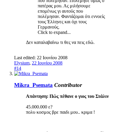
που πολέμησαν. Πολέμησε όμως ο
πατέρας μου. Ας μιλήσουμε
επομένως γι αυτούς που
πολέμησαν. Φαντάζομαι ότι εννοείς
τους Έλληνες και όχι τους
Γερμανούς.
Click to expand...
Δεν καταλαβαίνω τι θες να πεις εδώ.
Last edited:
22 Ιουνίου 2008
Elysium
,
22 Ιουνίου 2008
#14
Mikra_Psemata
Contributor
Απάντηση: Πώς πέθανε ο γιος του Στάλιν
45.000.000 ε?
πολυ κοσμος βρε παιδι μου.. κριμα !