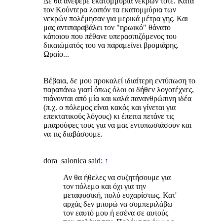
Δε θα ανέφερε εκατομμύρια νεκρών τότε. Κατά
τον Κούντερα λοιπόν τα εκατομμύρια των
νεκρών πολέμησαν για μερικά μέτρα γης. Και
μας αντιπαραβάλει τον "ηρωικό" θάνατο
κάποιου που πέθανε υπερασπιζόμενος του
δικαιώματός του να παραμείνει βρομιάρης.
Ωραίο...
Βέβαια, δε μου προκαλεί ιδιαίτερη εντύπωση το
παραπάνω γιατί όπως όλοι οι δήθεν λογοτέχνες,
πιάνονται από μία και καλά πανανθρώπινη ιδέα
(π.χ. ο πόλεμος είναι κακός και γίνεται για
επεκτατικούς λόγους) κι έπειτα πετάνε τις
μπαρούφες τους για να μας εντυπωσιάσουν και
να τις διαβάσουμε.
dora_salonica said:
↑
Αν θα ήθελες να συζητήσουμε για
τον πόλεμο και όχι για την
μεταφυσική, πολύ ευχαρίστως. Κατ'
αρχάς δεν μπορώ να συμπεριλάβω
τον εαυτό μου ή εσένα σε αυτούς