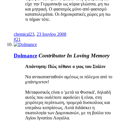
είχε την Γερμανικήν ως κύρια γλώσσα, μη πω
και μητρική. Ο φασισμός μόνο από φασισμό
καταπολεμάται. Οι δημοκρατικές χώρες μη πω
τι πήραν τότε.
chemical23
,
23 Ιουνίου 2008
#21
Dolmance
Contributor
In Loving Memory
Απάντηση: Πώς πέθανε ο γιος του Στάλιν
Να αντικατασταθούν αμέσως οι πόλεμοι από το
μπάντμιντον!
Μεταφυσικός είναι ο 'μετά τα Φυσικά', δηλαδή
αυτός που ουδέποτε αφοδεύει ή είναι, στη
χειρότερη περίπτωση, τρομερά δυσκοίλιος και
υπεράνω κοπρίσεως. Αυτά διδάσκει η
σκατολογία των Δομινικανών, με τη βούλα του
Αγίου Ιγνατίου Λογιόλα.