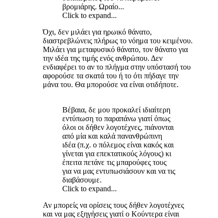
βρομιάρης. Ωραίο...
Click to expand...
Όχι, δεν μιλάει για ηρωικό θάνατο,
διαστρεβλώνεις πλήρως το νόημα του κειμένου.
Μιλάει για μεταφυσικό θάνατο, τον θάνατο για
την ιδέα της τιμής ενός ανθρώπου. Δεν
ενδιαφέρει το αν το πλήγμα στην υπόστασή του
αφορούσε τα σκατά του ή το ότι πήδαγε την
μάνα του. Θα μπορούσε να είναι οτιδήποτε.
Βέβαια, δε μου προκαλεί ιδιαίτερη
εντύπωση το παραπάνω γιατί όπως
όλοι οι δήθεν λογοτέχνες, πιάνονται
από μία και καλά πανανθρώπινη
ιδέα (π.χ. ο πόλεμος είναι κακός και
γίνεται για επεκτατικούς λόγους) κι
έπειτα πετάνε τις μπαρούφες τους
για να μας εντυπωσιάσουν και να τις
διαβάσουμε.
Click to expand...
Αν μπορείς να ορίσεις τους δήθεν λογοτέχνες
και να μας εξηγήσεις γιατί ο Κούντερα είναι