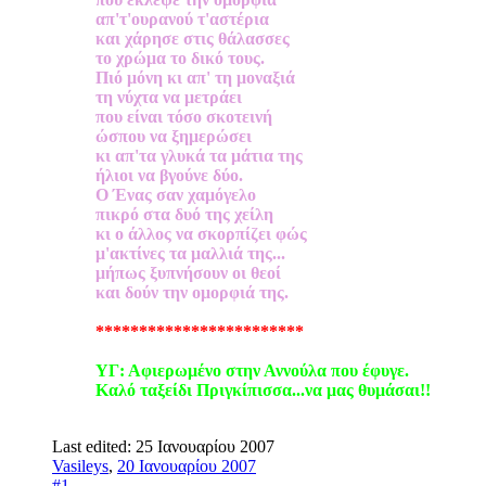
απ'τ'ουρανού τ'αστέρια
και χάρησε στις θάλασσες
το χρώμα το δικό τους.
Πιό μόνη κι απ' τη μοναξιά
τη νύχτα να μετράει
που είναι τόσο σκοτεινή
ώσπου να ξημερώσει
κι απ'τα γλυκά τα μάτια της
ήλιοι να βγούνε δύο.
Ο Ένας σαν χαμόγελο
πικρό στα δυό της χείλη
κι ο άλλος να σκορπίζει φώς
μ'ακτίνες τα μαλλιά της...
μήπως ξυπνήσουν οι θεοί
και δούν την ομορφιά της.
************************
ΥΓ: Αφιερωμένο στην Αννούλα που έφυγε.
Καλό ταξείδι Πριγκίπισσα...να μας θυμάσαι!!
Last edited:
25 Ιανουαρίου 2007
Vasileys
,
20 Ιανουαρίου 2007
#1