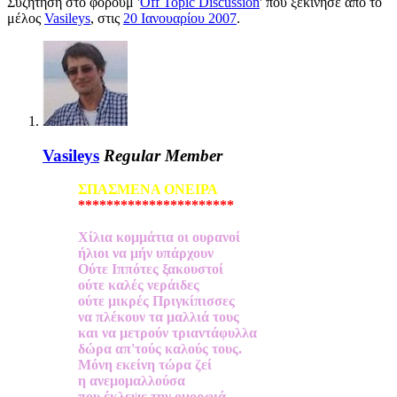
Συζήτηση στο φόρουμ '
Off Topic Discussion
' που ξεκίνησε από το
μέλος
Vasileys
, στις
20 Ιανουαρίου 2007
.
Vasileys
Regular Member
ΣΠΑΣΜΕΝΑ ΟΝΕΙΡΑ
**********************
Χίλια κομμάτια οι ουρανοί
ήλιοι να μήν υπάρχουν
Ούτε Ιππότες ξακουστοί
ούτε καλές νεράιδες
ούτε μικρές Πριγκίπισσες
να πλέκουν τα μαλλιά τους
και να μετρούν τριαντάφυλλα
δώρα απ'τούς καλούς τους.
Μόνη εκείνη τώρα ζεί
η ανεμομαλλούσα
που έκλεψε την ομορφιά