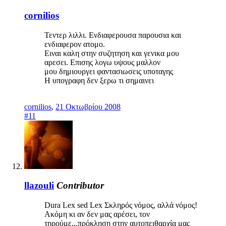
cornilios
Τεντερ λιλλι. Ενδιαφερουσα παρουσια και
ενδιαφερον ατομο.
Ειναι καλη στην συζητηση και γενικα μου
αρεσει. Επισης λογω υψους μαλλον
μου δημιουργει φαντασιωσεις υποταγης
Η υπογραφη δεν ξερω τι σημαινει
cornilios
,
21 Οκτωβρίου 2008
#11
llazouli
Contributor
Dura Lex sed Lex Σκληρός νόμος, αλλά νόμος!
Ακόμη κι αν δεν μας αρέσει, τον
τηρούμε...πρόκληση στην αυτοπειθαρχία μας