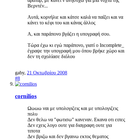
άβαταρ, με κάνει ν ανησυχώ για μια νύχτα της
Βερντέν...
Αυτά, κορνήλιε και κάτσε καλά να παίξει και να
κάνει το κέφι του και κάνας άλλος
Α, και παράπονο βγάζει η υπογραφή σου.
Τώρα έχω κι εγώ παράπονο, γιατί ο Incomplete_
έγραψε την υπογραφή μου όπου βρήκε χώρο και
δεν τη σχολίασε διόλου
gaby
,
21 Οκτωβρίου 2008
#8
cornilios
Ωωωω ναι με υπολογιζεις και με υπολογιζεις
πολυ
Δεν θελω να "φωτισω" κανεναν. Εκανα οτι ειπες
Δεν εχεις λογο ουτε για διαγραφη ουτε για
τιποτα
Δεν βριζω και δεν βγαινω εκτος θεματος