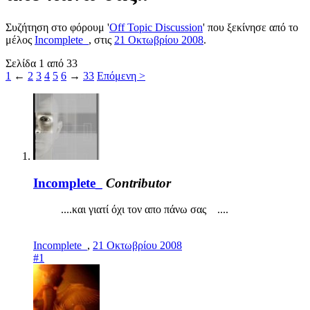
Συζήτηση στο φόρουμ '
Off Topic Discussion
' που ξεκίνησε από το
μέλος
Incomplete_
, στις
21 Οκτωβρίου 2008
.
Σελίδα 1 από 33
1
←
2
3
4
5
6
→
33
Επόμενη >
Incomplete_
Contributor
....και γιατί όχι τον απο πάνω σας ....
Incomplete_
,
21 Οκτωβρίου 2008
#1