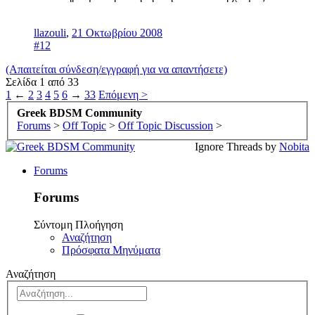
llazouli
,
21 Οκτωβρίου 2008
#12
(Απαιτείται σύνδεση/εγγραφή για να απαντήσετε)
Σελίδα 1 από 33
1
←
2
3
4
5
6
→
33
Επόμενη >
Greek BDSM Community
Forums
>
Off Topic
>
Off Topic Discussion
>
Ignore Threads by
Nobita
Forums
Forums
Σύντομη Πλοήγηση
Αναζήτηση
Πρόσφατα Μηνύματα
Αναζήτηση