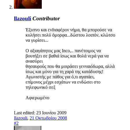
llazouli
Contributor
Έξυπνο και ενδιαφέρον νήμα, θα μπορούσε να
κυλήσει πολύ όμορφα...δώστου λοιπόν, κλώτσο
να γυρίσει...
Ο αξιαγάπητος μας Ιnco,.. πανέτοιμος να
βουτήξει σε βαθιά ίσως και θολά νερά για να
ανασύρει
θησαυρούς που θα μοιράσει γενναιόδωρα, αλλά
ίσως και μόνο για τη χαρά της κατάδυσης!
Αγωνιστής με πάθος για ό,τι αγαπάει,
επίμονος μέχρι εσχάτων να ενδώσει στο
τηλεφωνικό σεξ
Αφιερωμένο
Last edited:
23 Ιουνίου 2009
llazouli
,
21 Οκτωβρίου 2008
#2