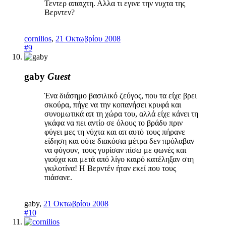
Τεντερ απαιχτη. Αλλα τι εγινε την νυχτα της
Βερντεν?
cornilios
,
21 Οκτωβρίου 2008
#9
gaby
Guest
Ένα διάσημο βασιλικό ζεύγος, που τα είχε βρει
σκούρα, πήγε να την κοπανήσει κρυφά και
συνομωτικά απ τη χώρα του, αλλά είχε κάνει τη
γκάφα να πει αντίο σε όλους το βράδυ πριν
φύγει μες τη νύχτα και απ αυτό τους πήρανε
είδηση και ούτε διακόσια μέτρα δεν πρόλαβαν
να φύγουν, τους γυρίσαν πίσω με φωνές και
γιούχα και μετά από λίγο καιρό κατέληξαν στη
γκιλοτίνα! Η Βερντέν ήταν εκεί που τους
πιάσανε.
gaby
,
21 Οκτωβρίου 2008
#10