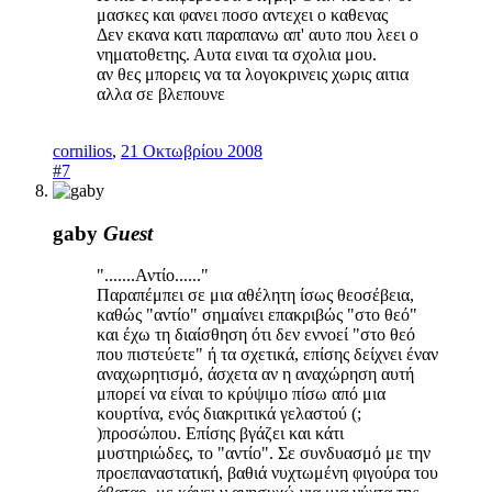
μασκες και φανει ποσο αντεχει ο καθενας
Δεν εκανα κατι παραπανω απ' αυτο που λεει ο
νηματοθετης. Αυτα ειναι τα σχολια μου.
αν θες μπορεις να τα λογοκρινεις χωρις αιτια
αλλα σε βλεπουνε
cornilios
,
21 Οκτωβρίου 2008
#7
gaby
Guest
".......Αντίο......"
Παραπέμπει σε μια αθέλητη ίσως θεοσέβεια,
καθώς "αντίο" σημαίνει επακριβώς "στο θεό"
και έχω τη διαίσθηση ότι δεν εννοεί "στο θεό
που πιστεύετε" ή τα σχετικά, επίσης δείχνει έναν
αναχωρητισμό, άσχετα αν η αναχώρηση αυτή
μπορεί να είναι το κρύψιμο πίσω από μια
κουρτίνα, ενός διακριτικά γελαστού (;
)προσώπου. Επίσης βγάζει και κάτι
μυστηριώδες, το "αντίο". Σε συνδυασμό με την
προεπαναστατική, βαθιά νυχτωμένη φιγούρα του