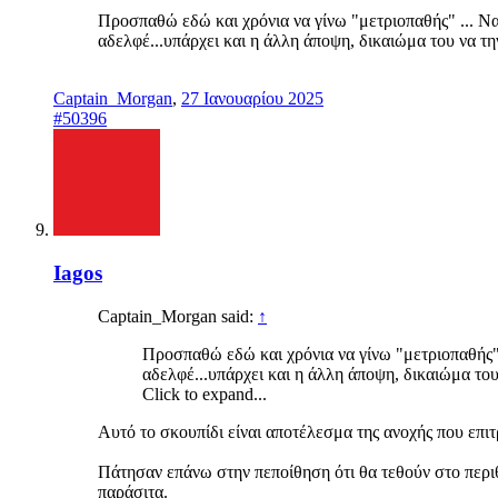
Προσπαθώ εδώ και χρόνια να γίνω "μετριοπαθής" ... Να 
αδελφέ...υπάρχει και η άλλη άποψη, δικαιώμα του να την 
Captain_Morgan
,
27 Ιανουαρίου 2025
#50396
Iagos
Captain_Morgan said:
↑
Προσπαθώ εδώ και χρόνια να γίνω "μετριοπαθής" .
αδελφέ...υπάρχει και η άλλη άποψη, δικαιώμα του ν
Click to expand...
Αυτό το σκουπίδι είναι αποτέλεσμα της ανοχής που επι
Πάτησαν επάνω στην πεποίθηση ότι θα τεθούν στο περιθ
παράσιτα.