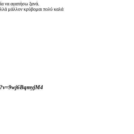
ρία να αγαπήσω ξανά.
, αλλά μάλλον κρύβομαι πολύ καλά
ch?v=9wj6BqmyjM4