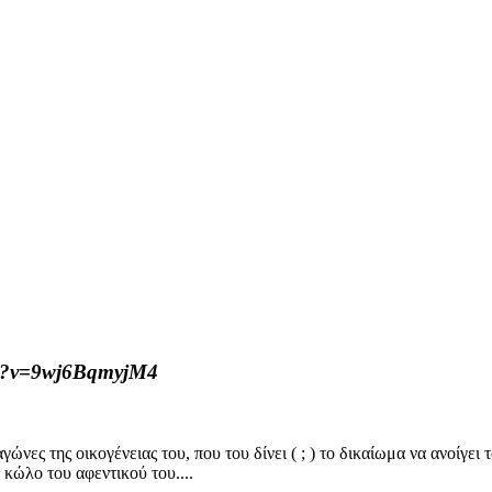
ch?v=9wj6BqmyjM4
νες της οικογένειας του, που του δίνει ( ; ) το δικαίωμα να ανοίγει τ
 κώλο του αφεντικού του....