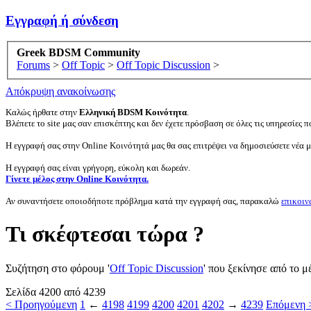
Εγγραφή ή σύνδεση
Greek BDSM Community
Forums
>
Off Topic
>
Off Topic Discussion
>
Απόκρυψη ανακοίνωσης
Καλώς ήρθατε στην
Ελληνική BDSM Κοινότητα
.
Βλέπετε το site μας σαν επισκέπτης και δεν έχετε πρόσβαση σε όλες τις υπηρεσίες πο
Η εγγραφή σας στην Online Κοινότητά μας θα σας επιτρέψει να δημοσιεύσετε νέα 
Η εγγραφή σας είναι γρήγορη, εύκολη και δωρεάν.
Γίνετε μέλος στην Online Κοινότητα.
Αν συναντήσετε οποιοδήποτε πρόβλημα κατά την εγγραφή σας, παρακαλώ
επικοιν
Τι σκέφτεσαι τώρα ?
Συζήτηση στο φόρουμ '
Off Topic Discussion
' που ξεκίνησε από το 
Σελίδα 4200 από 4239
< Προηγούμενη
1
←
4198
4199
4200
4201
4202
→
4239
Επόμενη 