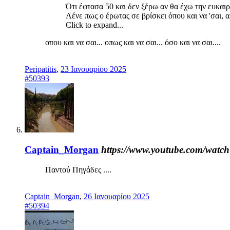
Ότι έφτασα 50 και δεν ξέρω αν θα έχω την ευκαι
Λένε πως ο έρωτας σε βρίσκει όπου και να 'σαι
Click to expand...
οπου και να σαι... οπως και να σαι... όσο και να σαι....
Peripatitis
,
23 Ιανουαρίου 2025
#50393
Captain_Morgan
https://www.youtube.com/wat
Παντού Πηγάδες ....
Captain_Morgan
,
26 Ιανουαρίου 2025
#50394