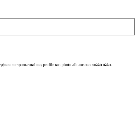
ργήσετε το προσωπικό σας profile και photo albums και πολλά άλλα.