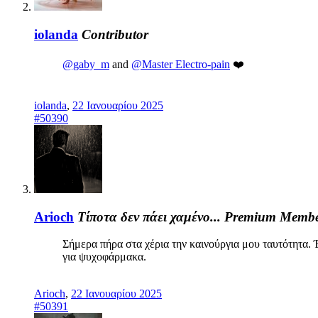
iolanda
Contributor
@gaby_m
and
@Master Electro-pain
❤️
iolanda
,
22 Ιανουαρίου 2025
#50390
Arioch
Τίποτα δεν πάει χαμένο...
Premium Memb
Σήμερα πήρα στα χέρια την καινούργια μου ταυτότητα. 
για ψυχοφάρμακα.
Arioch
,
22 Ιανουαρίου 2025
#50391