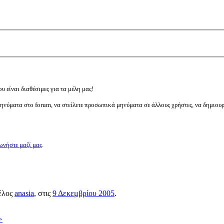
υ είναι διαθέσιμες για τα μέλη μας!
μηνύματα στο forum, να στείλετε προσωπικά μηνύματα σε άλλους χρήστες, να δημιου
ωνήστε μαζί μας
.
μέλος
anasia
, στις
9 Δεκεμβρίου 2005
.
>