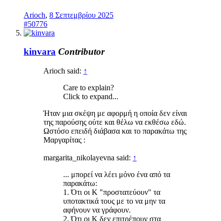
Arioch
,
8 Σεπτεμβρίου 2025
#50776
kinvara
Contributor
Arioch said:
↑
Care to explain?
Click to expand...
Ήταν μια σκέψη με αφορμή η οποία δεν είναι
της παρούσης ούτε και θέλω να εκθέσω εδώ.
Ωστόσο επειδή διάβασα και το παρακάτω της
Μαργαρίτας :
margarita_nikolayevna said:
↑
... μπορεί να λέει μόνο ένα από τα
παρακάτω:
1. Ότι οι Κ "προστατεύουν" τα
υποτακτικά τους με το να μην τα
αφήνουν να γράφουν.
2. Ότι οι Κ δεν επιτρέπουν στα