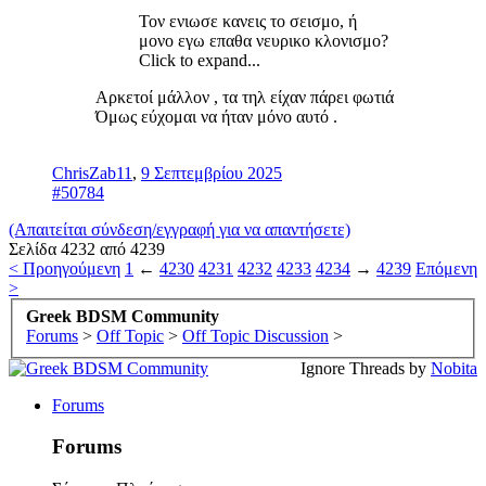
Τον ενιωσε κανεις το σεισμο, ή
μονο εγω επαθα νευρικο κλονισμο?
Click to expand...
Αρκετοί μάλλον , τα τηλ είχαν πάρει φωτιά
Όμως εύχομαι να ήταν μόνο αυτό .
ChrisZab11
,
9 Σεπτεμβρίου 2025
#50784
(Απαιτείται σύνδεση/εγγραφή για να απαντήσετε)
Σελίδα 4232 από 4239
< Προηγούμενη
1
←
4230
4231
4232
4233
4234
→
4239
Επόμενη
>
Greek BDSM Community
Forums
>
Off Topic
>
Off Topic Discussion
>
Ignore Threads by
Nobita
Forums
Forums