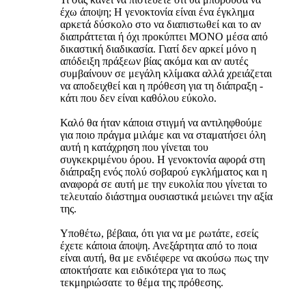
έχω άποψη; Η γενοκτονία είναι ένα έγκλημα
αρκετά δύσκολο στο να διαπιστωθεί και το αν
διαπράττεται ή όχι προκύπτει ΜΟΝΟ μέσα από
δικαστική διαδικασία. Γιατί δεν αρκεί μόνο η
απόδειξη πράξεων βίας ακόμα και αν αυτές
συμβαίνουν σε μεγάλη κλίμακα αλλά χρειάζεται
να αποδειχθεί και η πρόθεση για τη διάπραξη -
κάτι που δεν είναι καθόλου εύκολο.
Καλό θα ήταν κάποια στιγμή να αντιληφθούμε
για ποιο πράγμα μιλάμε και να σταματήσει όλη
αυτή η κατάχρηση που γίνεται του
συγκεκριμένου όρου. Η γενοκτονία αφορά στη
διάπραξη ενός πολύ σοβαρού εγκλήματος και η
αναφορά σε αυτή με την ευκολία που γίνεται το
τελευταίο διάστημα ουσιαστικά μειώνει την αξία
της.
Υποθέτω, βέβαια, ότι για να με ρωτάτε, εσείς
έχετε κάποια άποψη. Ανεξάρτητα από το ποια
είναι αυτή, θα με ενδιέφερε να ακούσω πως την
αποκτήσατε και ειδικότερα για το πως
τεκμηριώσατε το θέμα της πρόθεσης.