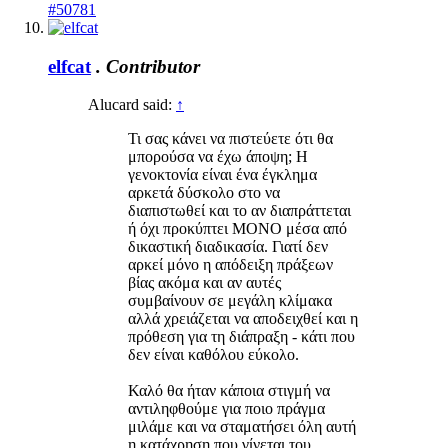
#50781
elfcat
.
Contributor
Alucard said:
↑
Τι σας κάνει να πιστεύετε ότι θα
μπορούσα να έχω άποψη; Η
γενοκτονία είναι ένα έγκλημα
αρκετά δύσκολο στο να
διαπιστωθεί και το αν διαπράττεται
ή όχι προκύπτει ΜΟΝΟ μέσα από
δικαστική διαδικασία. Γιατί δεν
αρκεί μόνο η απόδειξη πράξεων
βίας ακόμα και αν αυτές
συμβαίνουν σε μεγάλη κλίμακα
αλλά χρειάζεται να αποδειχθεί και η
πρόθεση για τη διάπραξη - κάτι που
δεν είναι καθόλου εύκολο.
Καλό θα ήταν κάποια στιγμή να
αντιληφθούμε για ποιο πράγμα
μιλάμε και να σταματήσει όλη αυτή
η κατάχρηση που γίνεται του