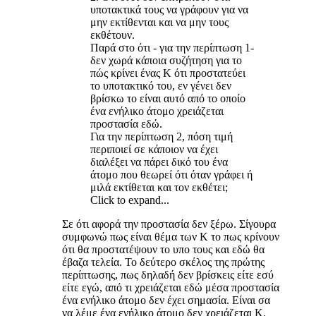
υποτακτικά τους να γράφουν για να
μην εκτίθενται και να μην τους
εκθέτουν.
Παρά στο ότι - για την περίπτωση 1-
δεν χωρά κάποια συζήτηση για το
πώς κρίνει ένας Κ ότι προστατεύει
το υποτακτικό του, εν γένει δεν
βρίσκω το είναι αυτό από το οποίο
ένα ενήλικο άτομο χρειάζεται
προστασία εδώ.
Για την περίπτωση 2, πόση τιμή
περιποιεί σε κάποιον να έχει
διαλέξει να πάρει δικό του ένα
άτομο που θεωρεί ότι όταν γράφει ή
μιλά εκτίθεται και τον εκθέτει;
Click to expand...
Σε ότι αφορά την προστασία δεν ξέρω. Σίγουρα
συμφωνώ πως είναι θέμα των Κ το πως κρίνουν
ότι θα προστατέψουν το υπο τους και εδώ θα
έβαζα τελεία. Το δεύτερο σκέλος της πρώτης
περίπτωσης, πως δηλαδή δεν βρίσκεις είτε εσύ
είτε εγώ, από τι χρειάζεται εδώ μέσα προστασία
ένα ενήλικο άτομο δεν έχει σημασία. Είναι σα
να λέμε ένα ενήλικο άτομο δεν χρειάζεται Κ.