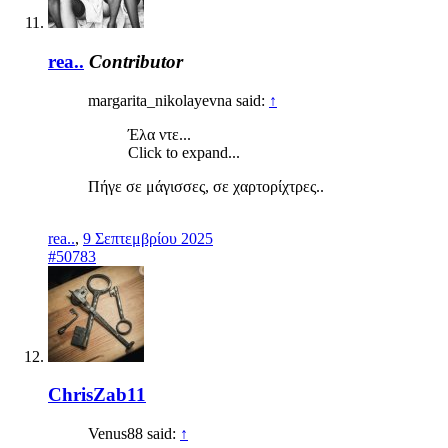
rea..
Contributor
margarita_nikolayevna said:
↑
Έλα ντε...
Click to expand...
Πήγε σε μάγισσες, σε χαρτορίχτρες..
rea..
,
9 Σεπτεμβρίου 2025
#50783
ChrisZab11
Venus88 said:
↑