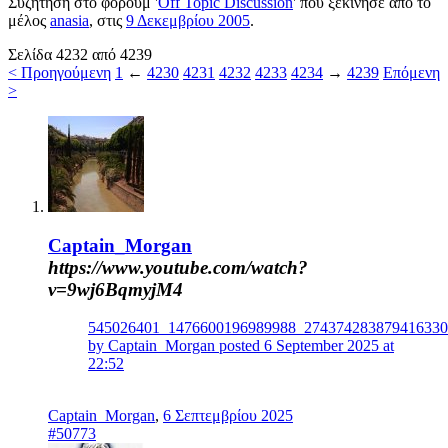
Συζήτηση στο φόρουμ '
Off Topic Discussion
' που ξεκίνησε από το
μέλος
anasia
, στις
9 Δεκεμβρίου 2005
.
Σελίδα 4232 από 4239
< Προηγούμενη
1
←
4230
4231
4232
4233
4234
→
4239
Επόμενη
>
Captain_Morgan
https://www.youtube.com/watch?
v=9wj6BqmyjM4
545026401_1476600196989988_274374283879416330
by Captain_Morgan posted 6 September 2025 at
22:52
Captain_Morgan
,
6 Σεπτεμβρίου 2025
#50773