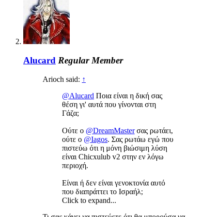
Alucard
Regular Member
Arioch said:
↑
@Alucard
Ποια είναι η δική σας
θέση γι' αυτά που γίνονται στη
Γάζα;
Ούτε ο
@DreamMaster
σας ρωτάει,
ούτε ο
@Iagos
. Σας ρωτάω εγώ που
πιστεύω ότι η μόνη βιώσιμη λύση
είναι Chicxulub v2 στην εν λόγω
περιοχή.
Είναι ή δεν είναι γενοκτονία αυτό
που διαπράττει το Ισραήλ;
Click to expand...
Τι σας κάνει να πιστεύετε ότι θα μπορούσα να