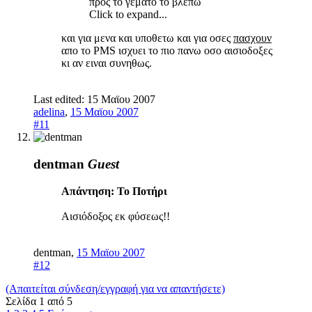
προς το γεμάτο το βλέπω
Click to expand...
και για μενα και υποθετω και για οσες
πασχουν
απο το PMS ισχυει το πιο πανω οσο αισιοδοξες
κι αν ειναι συνηθως.
Last edited:
15 Μαϊου 2007
adelina
,
15 Μαϊου 2007
#11
dentman
Guest
Απάντηση: Το Ποτήρι
Αισιόδοξος εκ φύσεως!!
dentman
,
15 Μαϊου 2007
#12
(Απαιτείται σύνδεση/εγγραφή για να απαντήσετε)
Σελίδα 1 από 5