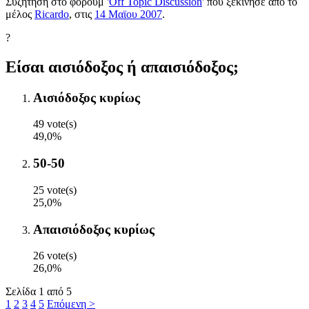
Συζήτηση στο φόρουμ '
Off Topic Discussion
' που ξεκίνησε από το
μέλος
Ricardo
, στις
14 Μαϊου 2007
.
?
Είσαι αισιόδοξος ή απαισιόδοξος;
Αισιόδοξος κυρίως
49 vote(s)
49,0%
50-50
25 vote(s)
25,0%
Απαισιόδοξος κυρίως
26 vote(s)
26,0%
Σελίδα 1 από 5
1
2
3
4
5
Επόμενη >