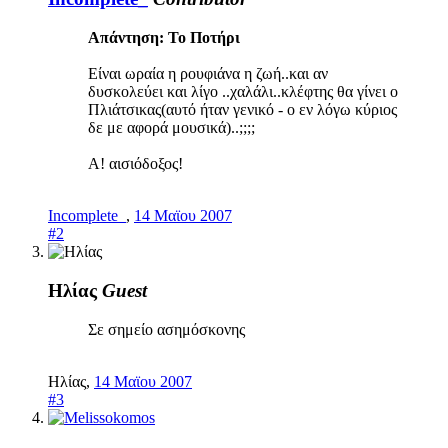
Απάντηση: Το Ποτήρι
Είναι ωραία η ρουφιάνα η ζωή..και αν
δυσκολεύει και λίγο ..χαλάλι..κλέφτης θα γίνει ο
Πλιάτσικας(αυτό ήταν γενικό - ο εν λόγω κύριος
δε με αφορά μουσικά)..;;;;
Α! αισιόδοξος!
Incomplete_
,
14 Μαϊου 2007
#2
Ηλίας
Guest
Σε σημείο ασημόσκονης
Ηλίας
,
14 Μαϊου 2007
#3