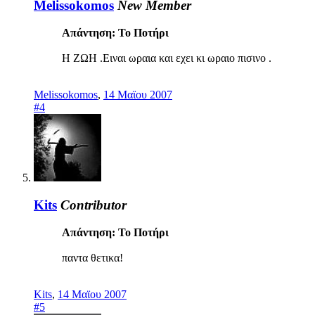
Melissokomos
New Member
Απάντηση: Το Ποτήρι
Η ΖΩΗ .Ειναι ωραια και εχει κι ωραιο πισινο .
Melissokomos
,
14 Μαϊου 2007
#4
Kits
Contributor
Απάντηση: Το Ποτήρι
παντα θετικα!
Kits
,
14 Μαϊου 2007
#5