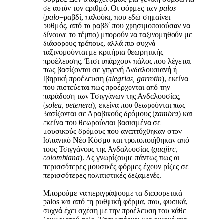
σε αυτόν τον αριθμό. Οι φόρμες των
palos
(
palο
=ραβδί, παλούκι, που εδώ σημαίνει
ρυθμός, από το ραβδί που χρησιμοποιούσαν να
δίνουνε το τέμπο) μπορούν να ταξινομηθούν με
διάφορους τρόπους, αλλά πιο συχνά
ταξινομούνται με κριτήρια θεωρητικής
προέλευσης. Έτσι υπάρχουν πάλος που λέγεται
πως βασίζονται σε γηγενή Ανδαλουσιανή ή
Ιβηρική προέλευση (
alegrias, garrotin
), εκείνα
που πιστεύεται πως προέρχονται από την
παράδοση των Τσιγγάνων της Ανδαλουσίας,
(
solea, petenera
), εκείνα που θεωρούνται πως
βασίζονται σε Αραβικούς δρόμους (
zambra
) και
εκείνα που θεωρούνται βασισμένα σε
μουσικούς δρόμους που αναπτύχθηκαν στον
Ισπανικό Νέο Κόσμο και τροποποιήθηκαν από
τους Τσιγγάνους της Ανδαλουσίας (
guajira,
colombiana
). Ας γνωρίζουμε πάντως πως οι
περισσότερες μουσικές φόρμες έχουν ρίζες σε
περισσότερες πολιτιστικές δεξαμενές.
Μπορούμε να περιγράψουμε τα διαφορετικά
palos και από τη ρυθμική φόρμα, που, φυσικά,
συχνά έχει σχέση με την προέλευση του κάθε