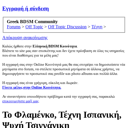
Εγγραφή ή σύνδεση
Greek BDSM Community
Forums
>
Off Topic
>
Off Topic Discussion
>
Τέχνη
>
Απόκρυψη ανακοίνωσης
Καλώς ήρθατε στην
Ελληνική BDSM Κοινότητα
.
Βλέπετε το site μας σαν επισκέπτης και δεν έχετε πρόσβαση σε όλες τις υπηρεσίες
που είναι διαθέσιμες για τα μέλη μας!
Η εγγραφή σας στην Online Κοινότητά μας θα σας επιτρέψει να δημοσιεύσετε νέα
μηνύματα στο forum, να στείλετε προσωπικά μηνύματα σε άλλους χρήστες, να
δημιουργήσετε το προσωπικό σας profile και photo albums και πολλά άλλα.
Η εγγραφή σας είναι γρήγορη, εύκολη και δωρεάν.
Γίνετε μέλος στην Online Κοινότητα.
Αν συναντήσετε οποιοδήποτε πρόβλημα κατά την εγγραφή σας, παρακαλώ
επικοινωνήστε μαζί μας
.
Το Φλαμένκο, Τέχνη Ισπανική,
Ψυχή Τσιγγάνικη