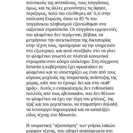
πολιτικούς της αντιπάλους, τους τσιγγάνους,
όμως, και τις άλλες μειονότητες τις άφησε,
περιέργως, πολύ πιο ελεύθερες απ’ ό,τι στην
υπόλοιπη Ευρώπη, όπου το 85 % του
τσιγγάνικου πληθυσμού εξοντώθηκαν στα
ναζιστικά στρατόπεδα. Οι τσιγγάνοι ερμηνευτές
του φλαμένκο δεν περίμεναν, βέβαια, να
μετρήσουν την ανεκτικότητα της δικτατορίας
στην τέχνη τους, προτίμησαν να την υπηρετούν
στο εξωτερικό, και αυτό συνέβαλε στο να γίνει
το φλαμένκο γνωστό σε πλατειά κοινωνικά
στρώματα στον κόσμο ολόκληρο. Στη σύγχρονη
Ισπανία η κυβέρνηση έχει αγκαλιάσει το
φλαμένκο και το υποστηρίζει ως έναν από τους
κύριους μοχλούς της τουριστικής ανάπτυξης της
χώρας, κάτι που το έχουμε δει και στα «καθ’
ημάς». Αυτός ο εναγκαλισμός δεν ενθουσίασε
πολλούς από τους
aficionados
, που δεν θέλουν
το φλαμένκο να έχει την τύχη του μπλουζ, της
τζαζ και του ρεμπέτικου, να σταματήσει δηλαδή
να λειτουργεί δημιουργικά και να καταλήξει
είδος τέχνης στο Μουσείο.
Η τουριστική "αξιοποίηση" των γνήσια λαϊκών
μορφών τέχνης, που οδηγεί αναπόφευκτα στο