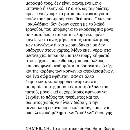
μαρασμό τους, δεν είναι φαινόμενο μόνο
ισπανικό ή ελληνικό. Γι' αυτό, ως ταξιδιώτες,
πρέπει να έχουμε τα μάτια μας ανοικτά για το
ποιόν του προσφερόμενου θεάματος. Όπως τα
"σκυλάδικα" δεν έχουν σχέση με το λαϊκό
τραγούδι, που μπορείς να το ακούσεις πια μόνο
σε κουτούκια, έτσι και το φλαμένκο πρέπει
κανείς να το αναζητήσει στους καταυλισμούς
των τσιγγάνων ή στα χωριουδάκια που δεν
υπάρχουν στους χάρτες. Μόνο εκεί, γύρω στα
μεσάνυχτα, δίπλα σε μια τελετουργική φωτιά,
στους ήχους μιας κιθάρας, μια από άλλους
καιρούς φωνή αναθυμάται τα βάσανα της ζωής
και της καρδιάς των κοινωνικά αποκλεισμένων,
και ένα σώμα αφήνεται, σαν σε άλλο
ζεϊμπέκικο, να ισορροπεί ανάμεσα στη
μεταρσίωση της μουσικής και τη ζαλάδα του
πιοτού, μόνο εκεί οι χορεύτριες αφήνουν να
ξεχυθεί το πάθος του πνεύματος και του
σώματος χωρίς να δίνουν διάρα για την
σεξουαλική εικόνα που εκπέμπουν, που είναι
αποκλειστικό μέλημα των "σκύλων" όπου γης.
ΣΗΜΕΙΩΣΗ: Το πρωτότυπο άρθρο θα το βρείτε