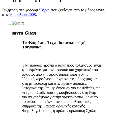
Συζήτηση στο φόρουμ '
Τέχνη
' που ξεκίνησε από το μέλος
savra
,
στις
20 Ιουλίου 2008
.
savra
Guest
Το Φλαμένκο, Τέχνη Ισπανική, Ψυχή
Τσιγγάνικη
Για χιλιάδες χρόνια ο ισπανικός πολιτισμός είναι
φημισμένος για τον μουσικό και χορευτικό του
πλούτο, από την προϊστορική εποχή στην
Ιβηρική χερσόνησο μέχρι και τις μέρες μας και
στη μητρόπολη και στις πρώην αποικίες.
Ιστορικοί της Ρώμης έγραψαν για τις
delicias
, τις
νέες του Cadiz που τις κουβαλούσαν στη Ρώμη
για να χορέψουν για την αριστοκρατία. Σε αυτό
το υπόστρωμα άνθισαν και οι πολιτισμικές
επιρροές της μακράς αραβικής κατοχής.
Φημολογείται πως η πρώτη ευρωπαϊκή Σχολή