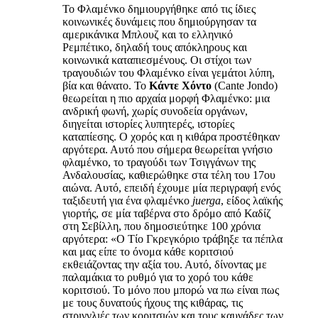
Το Φλαμένκο δημιουργήθηκε από τις ίδιες
κοινωνικές δυνάμεις που δημιούργησαν τα
αμερικάνικα Μπλουζ και το ελληνικό
Ρεμπέτικο, δηλαδή τους απόκληρους και
κοινωνικά καταπιεσμένους. Οι στίχοι των
τραγουδιών του Φλαμένκο είναι γεμάτοι λύπη,
βία και θάνατο. Το
Κάντε Χόντο
(Cante Jondo)
θεωρείται η πιο αρχαία μορφή Φλαμένκο: μια
ανδρική φωνή, χωρίς συνοδεία οργάνων,
διηγείται ιστορίες λυπητερές, ιστορίες
καταπίεσης. Ο χορός και η κιθάρα προστέθηκαν
αργότερα. Αυτό που σήμερα θεωρείται γνήσιο
φλαμένκο, το τραγούδι των Τσιγγάνων της
Ανδαλουσίας, καθιερώθηκε στα τέλη του 17ου
αιώνα. Αυτό, επειδή έχουμε μία περιγραφή ενός
ταξιδευτή για ένα φλαμένκο
juerga
, είδος λαϊκής
γιορτής, σε μία ταβέρνα στο δρόμο από Καδίζ
στη Σεβίλλη, που δημοσιεύτηκε 100 χρόνια
αργότερα: «Ο Τίο Γκρεγκόριο τράβηξε τα πέπλα
και μας είπε το όνομα κάθε κοριτσιού
εκθειάζοντας την αξία του. Αυτό, δίνοντας με
παλαμάκια το ρυθμό για το χορό του κάθε
κοριτσιού. Το μόνο που μπορώ να πω είναι πως
με τους δυνατούς ήχους της κιθάρας, τις
στριγγλιές των κοριτσιών και τους καυγάδες των