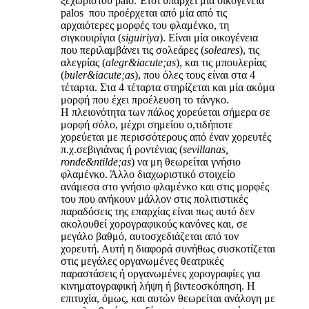
ξεχωριστού palo. Έτσι υπάρχει μια οικογένεια
palos που προέρχεται από μία από τις
αρχαιότερες μορφές του φλαμένκο, τη
σιγκουιρίγια (
siguiriya
). Είναι μία οικογένεια
που περιλαμβάνει τις σολεάρες (
soleares
), τις
αλεγρίας (
alegr&iacute;as
), και τις μπουλερίας
(
buler&iacute;as
), που όλες τους είναι στα 4
τέταρτα. Στα 4 τέταρτα στηρίζεται και μία ακόμα
μορφή που έχει προέλευση το τάνγκο.
Η πλειονότητα των πάλος χορεύεται σήμερα σε
μορφή σόλο, μέχρι σημείου ο,τιδήποτε
χορεύεται με περισσότερους από έναν χορευτές
π.χ.σεβιγιάνας ή ροντένιας (
sevillanas,
ronde&ntilde;as
) να μη θεωρείται γνήσιο
φλαμένκο. Άλλο διαχωριστικό στοιχείο
ανάμεσα στο γνήσιο φλαμένκο και στις μορφές
του που ανήκουν μάλλον στις πολιτιστικές
παραδόσεις της επαρχίας είναι πως αυτό δεν
ακολουθεί χορογραφικούς κανόνες και, σε
μεγάλο βαθμό, αυτοσχεδιάζεται από τον
χορευτή. Αυτή η διαφορά συνήθως συσκοτίζεται
στις μεγάλες οργανωμένες θεατρικές
παραστάσεις ή οργανωμένες χορογραφίες για
κινηματογραφική λήψη ή βιντεοσκόπηση. Η
επιτυχία, όμως, και αυτών θεωρείται ανάλογη με