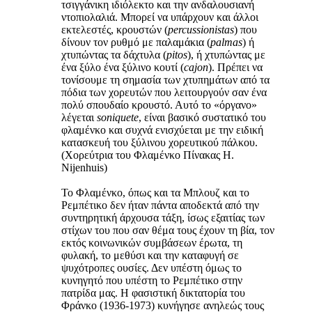
τσιγγάνικη ιδιόλεκτο και την ανδαλουσιανή
ντοπιολαλιά. Μπορεί να υπάρχουν και άλλοι
εκτελεστές, κρουστών (
percussionistas
) που
δίνουν τον ρυθμό με παλαμάκια (
palmas
) ή
χτυπώντας τα δάχτυλα (
pitos
), ή χτυπώντας με
ένα ξύλο ένα ξύλινο κουτί (
cajon
). Πρέπει να
τονίσουμε τη σημασία των χτυπημάτων από τα
πόδια των χορευτών που λειτουργούν σαν ένα
πολύ σπουδαίο κρουστό. Αυτό το «όργανο»
λέγεται
soniquete
, είναι βασικό συστατικό του
φλαμένκο και συχνά ενισχύεται με την ειδική
κατασκευή του ξύλινου χορευτικού πάλκου.
(Χορεύτρια του Φλαμένκο Πίνακας H.
Nijenhuis)
Το Φλαμένκο, όπως και τα Μπλουζ και το
Ρεμπέτικο δεν ήταν πάντα αποδεκτά από την
συντηρητική άρχουσα τάξη, ίσως εξαιτίας των
στίχων του που σαν θέμα τους έχουν τη βία, τον
εκτός κοινωνικών συμβάσεων έρωτα, τη
φυλακή, το μεθύσι και την καταφυγή σε
ψυχότροπες ουσίες. Δεν υπέστη όμως το
κυνηγητό που υπέστη το Ρεμπέτικο στην
πατρίδα μας. Η φασιστική δικτατορία του
Φράνκο (1936-1973) κυνήγησε ανηλεώς τους