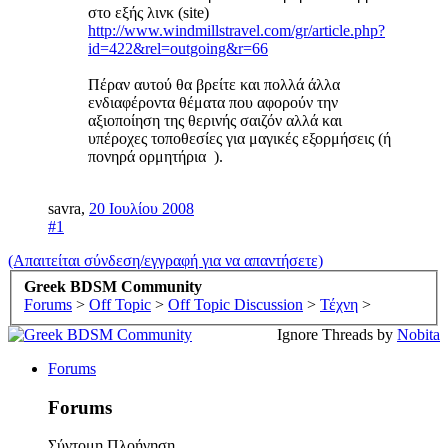
στο εξής λινκ (site)
http://www.windmillstravel.com/gr/article.php?
id=422&rel=outgoing&r=66
Πέραν αυτού θα βρείτε και πολλά άλλα
ενδιαφέροντα θέματα που αφορούν την
αξιοποίηση της θερινής σαιζόν αλλά και
υπέροχες τοποθεσίες για μαγικές εξορμήσεις (ή
πονηρά ορμητήρια ).
savra
,
20 Ιουλίου 2008
#1
(Απαιτείται σύνδεση/εγγραφή για να απαντήσετε)
Greek BDSM Community
Forums
>
Off Topic
>
Off Topic Discussion
>
Τέχνη
>
Ignore Threads by
Nobita
Forums
Forums
Σύντομη Πλοήγηση