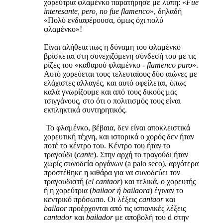
χορεύτρια φλαμένκο παρατήρησε με λύπη: «
Fue
interesante, pero, no fue flamenco
», δηλαδή
«Πολύ ενδιαφέρουσα, όμως όχι πολύ
φλαμένκο»!
Είναι αλήθεια πως η δύναμη του φλαμένκο
βρίσκεται στη συνεχιζόμενη σύνδεσή του με τις
ρίζες του «καθαρού φλαμένκο -
flamenco puro
».
Αυτό χορεύεται τους τελευταίους δύο αιώνες με
ελάχιστες αλλαγές, και αυτό οφείλεται, όπως
καλά γνωρίζουμε και από τους δικούς μας
τσιγγάνους, στο ότι ο πολιτισμός τους είναι
εκπληκτικά συντηρητικός.
Το φλαμένκο, βέβαια, δεν είναι αποκλειστικά
χορευτική τέχνη, και ιστορικά ο χορός δεν ήταν
ποτέ το κέντρο του. Κέντρο του ήταν το
τραγούδι (
cante
). Στην αρχή το τραγούδι ήταν
χωρίς συνοδεία οργάνων (a palo seco), αργότερα
προστέθηκε η κιθάρα για να συνοδεύει τον
τραγουδιστή (
el cantaor
) και τελικά, ο χορευτής
ή η χορεύτρια (
bailaor ή bailaora
) έγιναν το
κεντρικό πρόσωπο. Οι λέξεις
cantaor
και
bailaor
προέρχονται από τις ισπανικές λέξεις
cantador
και
bailador
με αποβολή του d στην