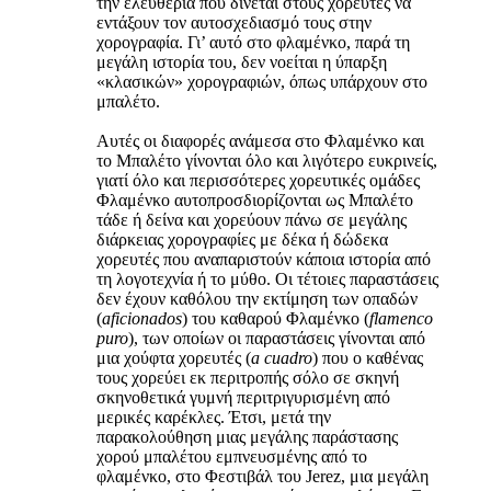
την ελευθερία που δίνεται στους χορευτές να
εντάξουν τον αυτοσχεδιασμό τους στην
χορογραφία. Γι’ αυτό στο φλαμένκο, παρά τη
μεγάλη ιστορία του, δεν νοείται η ύπαρξη
«κλασικών» χορογραφιών, όπως υπάρχουν στο
μπαλέτο.
Αυτές οι διαφορές ανάμεσα στο Φλαμένκο και
το Μπαλέτο γίνονται όλο και λιγότερο ευκρινείς,
γιατί όλο και περισσότερες χορευτικές ομάδες
Φλαμένκο αυτοπροσδιορίζονται ως Μπαλέτο
τάδε ή δείνα και χορεύουν πάνω σε μεγάλης
διάρκειας χορογραφίες με δέκα ή δώδεκα
χορευτές που αναπαριστούν κάποια ιστορία από
τη λογοτεχνία ή το μύθο. Οι τέτοιες παραστάσεις
δεν έχουν καθόλου την εκτίμηση των οπαδών
(
aficionados
) του καθαρού Φλαμένκο (
flamenco
puro
), των οποίων οι παραστάσεις γίνονται από
μια χούφτα χορευτές (
a cuadro
) που ο καθένας
τους χορεύει εκ περιτροπής σόλο σε σκηνή
σκηνοθετικά γυμνή περιτριγυρισμένη από
μερικές καρέκλες. Έτσι, μετά την
παρακολούθηση μιας μεγάλης παράστασης
χορού μπαλέτου εμπνευσμένης από το
φλαμένκο, στο Φεστιβάλ του Jerez, μια μεγάλη