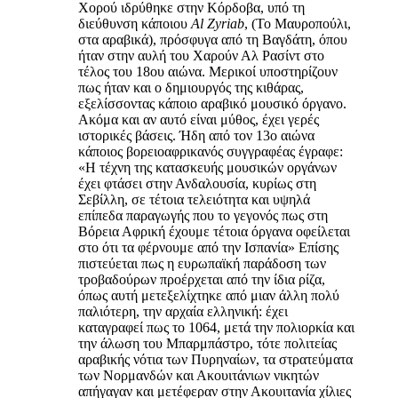
Χορού ιδρύθηκε στην Κόρδοβα, υπό τη
διεύθυνση κάποιου
Al Zyriab
, (Το Μαυροπούλι,
στα αραβικά), πρόσφυγα από τη Βαγδάτη, όπου
ήταν στην αυλή του Χαρούν Αλ Ρασίντ στο
τέλος του 18ου αιώνα. Μερικοί υποστηρίζουν
πως ήταν και ο δημιουργός της κιθάρας,
εξελίσσοντας κάποιο αραβικό μουσικό όργανο.
Ακόμα και αν αυτό είναι μύθος, έχει γερές
ιστορικές βάσεις. Ήδη από τον 13ο αιώνα
κάποιος βορειοαφρικανός συγγραφέας έγραφε:
«Η τέχνη της κατασκευής μουσικών οργάνων
έχει φτάσει στην Ανδαλουσία, κυρίως στη
Σεβίλλη, σε τέτοια τελειότητα και υψηλά
επίπεδα παραγωγής που το γεγονός πως στη
Βόρεια Αφρική έχουμε τέτοια όργανα οφείλεται
στο ότι τα φέρνουμε από την Ισπανία» Επίσης
πιστεύεται πως η ευρωπαϊκή παράδοση των
τροβαδούρων προέρχεται από την ίδια ρίζα,
όπως αυτή μετεξελίχτηκε από μιαν άλλη πολύ
παλιότερη, την αρχαία ελληνική: έχει
καταγραφεί πως το 1064, μετά την πολιορκία και
την άλωση του Μπαρμπάστρο, τότε πολιτείας
αραβικής νότια των Πυρηναίων, τα στρατεύματα
των Νορμανδών και Ακουιτάνιων νικητών
απήγαγαν και μετέφεραν στην Ακουιτανία χίλιες