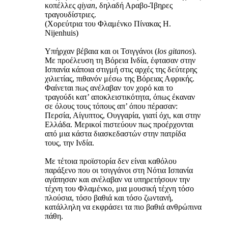
κοπέλλες
qiyan
, δηλαδή Αραβο-Ίβηρες
τραγουδίστριες.
(Χορεύτρια του Φλαμένκο Πίνακας H.
Nijenhuis)
Υπήρχαν βέβαια και οι Τσιγγάνοι (
los gitanos
).
Με προέλευση τη Βόρεια Ινδία, έφτασαν στην
Ισπανία κάποια στιγμή στις αρχές της δεύτερης
χιλιετίας, πιθανόν μέσω της Βόρειας Αφρικής.
Φαίνεται πως ανέλαβαν τον χορό και το
τραγούδι κατ’ αποκλειστικότητα, όπως έκαναν
σε όλους τους τόπους απ’ όπου πέρασαν:
Περσία, Αίγυπτος, Ουγγαρία, γιατί όχι, και στην
Ελλάδα. Μερικοί πιστεύουν πως προέρχονται
από μια κάστα διασκεδαστών στην πατρίδα
τους, την Ινδία.
Με τέτοια προϊστορία δεν είναι καθόλου
παράξενο που οι τσιγγάνοι στη Νότια Ισπανία
αγάπησαν και ανέλαβαν να υπηρετήσουν την
τέχνη του Φλαμένκο, μια μουσική τέχνη τόσο
πλούσια, τόσο βαθιά και τόσο ζωντανή,
κατάλληλη να εκφράσει τα πιο βαθιά ανθρώπινα
πάθη.