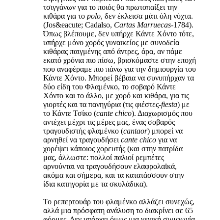
τσιγγάνων για το ποιός θα πρωτοπαίξει την
κιθάρα για το
polo
, δεν έκλεισα μάτι όλη νύχτα.
(Jos&eacute; Cadalso,
Cartas Marruecas
-1784).
Όπως βλέπουμε, δεν υπήρχε Κάντε Χόντο τότε,
υπήρχε μόνο χορός γυναικείος με συνοδεία
κιθάρας παιγμένης από άντρες, άρα, αν πάμε
εκατό χρόνια πιο πίσω, βρισκόμαστε στην εποχή
που αναφέραμε πιο πάνω για την δημιουργία του
Κάντε Χόντο. Μπορεί βέβαια να συνυπήρχαν τα
δύο είδη του Φλαμένκο, το σοβαρό Κάντε
Χόντο και το άλλο, με χορό και κιθάρα, για τις
γιορτές και τα πανηγύρια (τις φιέστες-
fiesta
) με
το Κάντε Τσίκο (
cante chico
). Διαχωρισμός που
αντέχει μέχρι τις μέρες μας, ένας σοβαρός
τραγουδιστής φλαμένκο (
cantaor
) μπορεί να
αρνηθεί να τραγουδήσει
cante chico
για να
χορέψει κάποιος χορευτής (και στην πατρίδα
μας, άλλωστε: πολλοί παλιοί ρεμπέτες
αρνούνται να τραγουδήσουν ελαφρολαϊκά,
ακόμα και σήμερα, και τα κατατάσσουν στην
ίδια κατηγορία με τα σκυλάδικα).
Το ρεπερτουάρ του φλαμένκο αλλάζει συνεχώς,
αλλά μια πρόσφατη ανάλυση το διακρίνει σε 65
φόρμες. Δεν υπάρχει όμως μια γενική συμφωνία