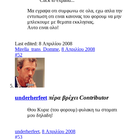
Click to expand...
Μα εγραψα οτι συμφωνω σε ολα, εχω απλα την
εντυπωση οτι ειναι κανονας του φορουμ να μην
μπλεκουμε με θεματα εκκλησιας.
Αυτο ειναι ολο!
Last edited:
8 Απριλίου 2008
Mirella_trans_Domme
,
8 Απριλίου 2008
#52
underherfeet
πέρα βρέχει
Contributor
Θου Κυριε (του φορουμ) φυλακη τω στοματι
μου δηλαδη!
underherfeet
,
8 Απριλίου 2008
#53