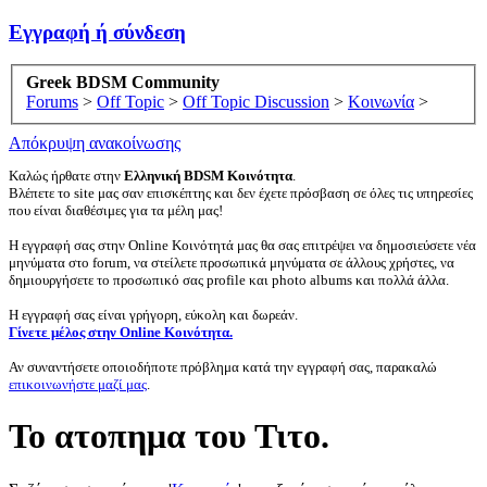
Εγγραφή ή σύνδεση
Greek BDSM Community
Forums
>
Off Topic
>
Off Topic Discussion
>
Κοινωνία
>
Απόκρυψη ανακοίνωσης
Καλώς ήρθατε στην
Ελληνική BDSM Κοινότητα
.
Βλέπετε το site μας σαν επισκέπτης και δεν έχετε πρόσβαση σε όλες τις υπηρεσίες
που είναι διαθέσιμες για τα μέλη μας!
Η εγγραφή σας στην Online Κοινότητά μας θα σας επιτρέψει να δημοσιεύσετε νέα
μηνύματα στο forum, να στείλετε προσωπικά μηνύματα σε άλλους χρήστες, να
δημιουργήσετε το προσωπικό σας profile και photo albums και πολλά άλλα.
Η εγγραφή σας είναι γρήγορη, εύκολη και δωρεάν.
Γίνετε μέλος στην Online Κοινότητα.
Αν συναντήσετε οποιοδήποτε πρόβλημα κατά την εγγραφή σας, παρακαλώ
επικοινωνήστε μαζί μας
.
Το ατοπημα του Τιτο.