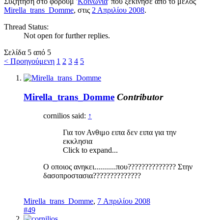
Συζήτηση στο φόρουμ '
Κοινωνία
' που ξεκίνησε από το μέλος
Mirella_trans_Domme
, στις
2 Απριλίου 2008
.
Thread Status:
Not open for further replies.
Σελίδα 5 από 5
< Προηγούμενη
1
2
3
4
5
Mirella_trans_Domme
Contributor
cornilios said:
↑
Για τον Ανθιμο ειπα δεν ειπα για την
εκκλησια
Click to expand...
Ο οποιος ανηκει...........που?????????????? Στην
δασοπροστασια??????????????
Mirella_trans_Domme
,
7 Απριλίου 2008
#49