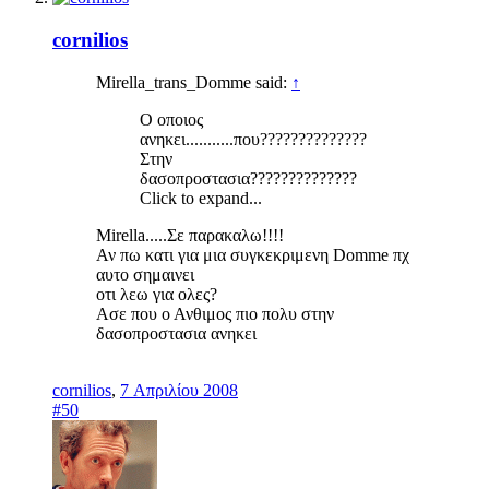
cornilios
Mirella_trans_Domme said:
↑
Ο οποιος
ανηκει...........που??????????????
Στην
δασοπροστασια??????????????
Click to expand...
Mirella.....Σε παρακαλω!!!!
Αν πω κατι για μια συγκεκριμενη Domme πχ
αυτο σημαινει
οτι λεω για ολες?
Ασε που ο Ανθιμος πιο πολυ στην
δασοπροστασια ανηκει
cornilios
,
7 Απριλίου 2008
#50