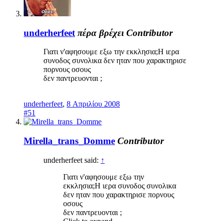
underherfeet
πέρα βρέχει
Contributor
Γιατι ν'αφησουμε εξω την εκκλησια;Η ιερα
συνοδος συνολικα δεν ηταν που χαρακτηρισε
πορνους οσους
δεν παντρευονται ;
underherfeet
,
8 Απριλίου 2008
#51
Mirella_trans_Domme
Contributor
underherfeet said:
↑
Γιατι ν'αφησουμε εξω την
εκκλησια;Η ιερα συνοδος συνολικα
δεν ηταν που χαρακτηρισε πορνους
οσους
δεν παντρευονται ;