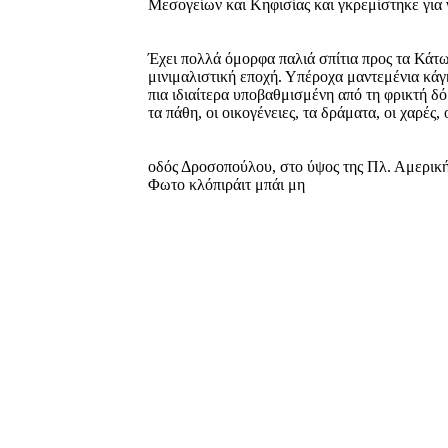
Μεσογείων και Κηφισίας και γκρεμίστηκε για να
Έχει πολλά όμορφα παλιά σπίτια προς τα Κάτω
μινιμαλιστική εποχή. Υπέροχα μαντεμένια κάγ
πια ιδιαίτερα υποβαθμισμένη από τη φρικτή δό
τα πάθη, οι οικογένειες, τα δράματα, οι χαρές, 
οδός Δροσοπούλου, στο ύψος της Πλ. Αμερικ
Φωτο κλόπιράιτ μπάι μη