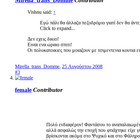
Mirella_trans_Domme
Contributor
Vishnu said:
↑
Εγώ πάλι θα άλλαζα πεζοδρόμιο γιατί δεν θα άντ
Click to expand...
Δεν εχεις δικιο!
Ειναι ενα ωραιο σπιτι!
Οι πολυκατοικιες που μοιαζουν με τσιμεντενια κουτια ε
Mirella_trans_Domme
,
25 Αυγούστου 2008
#3
female
Contributor
Πολύ ενδιαφέρον! Φαντάσου το αναπαλαιωμένο.
αλλά ασφαλώς την εποχή που φτιάχτηκε είχε γ
βρίσκονται ακόμα στο Ψυχικό και στο Φάληρο.