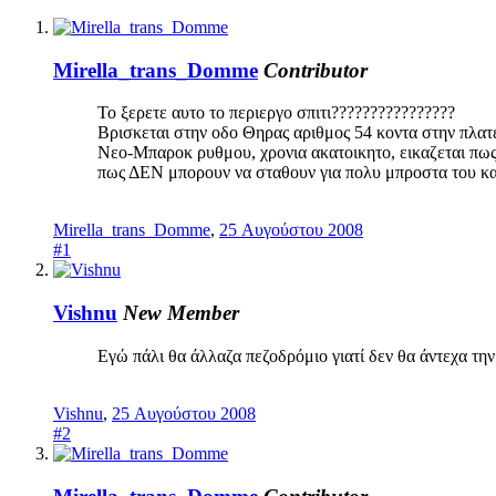
Mirella_trans_Domme
Contributor
Το ξερετε αυτο το περιεργο σπιτι????????????????
Βρισκεται στην οδο Θηρας αριθμος 54 κοντα στην πλατ
Νεο-Μπαροκ ρυθμου, χρονια ακατοικητο, εικαζεται πως ε
πως ΔΕΝ μπορουν να σταθουν για πολυ μπροστα του και
Mirella_trans_Domme
,
25 Αυγούστου 2008
#1
Vishnu
New Member
Εγώ πάλι θα άλλαζα πεζοδρόμιο γιατί δεν θα άντεχα τη
Vishnu
,
25 Αυγούστου 2008
#2