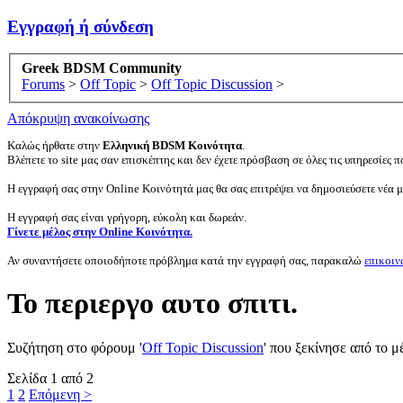
Εγγραφή ή σύνδεση
Greek BDSM Community
Forums
>
Off Topic
>
Off Topic Discussion
>
Απόκρυψη ανακοίνωσης
Καλώς ήρθατε στην
Ελληνική BDSM Κοινότητα
.
Βλέπετε το site μας σαν επισκέπτης και δεν έχετε πρόσβαση σε όλες τις υπηρεσίες πο
Η εγγραφή σας στην Online Κοινότητά μας θα σας επιτρέψει να δημοσιεύσετε νέα 
Η εγγραφή σας είναι γρήγορη, εύκολη και δωρεάν.
Γίνετε μέλος στην Online Κοινότητα.
Αν συναντήσετε οποιοδήποτε πρόβλημα κατά την εγγραφή σας, παρακαλώ
επικοιν
Το περιεργο αυτο σπιτι.
Συζήτηση στο φόρουμ '
Off Topic Discussion
' που ξεκίνησε από το 
Σελίδα 1 από 2
1
2
Επόμενη >