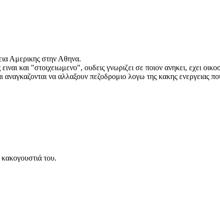
εια Αμερικης στην Αθηνα.
ιναι και "στοιχειωμενο", ουδεις γνωριζει σε ποιον ανηκει, εχει οικ
 αναγκαζονται να αλλαξουν πεζοδρομιο λογω της κακης ενεργειας που
ν κακογουστιά του.