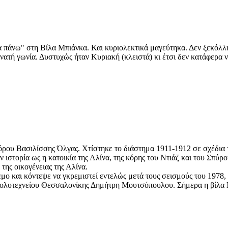
 πάνω" στη Βίλα Μπιάνκα. Και κυριολεκτικά μαγεύτηκα. Δεν ξεκόλλη
ατή γωνία. Δυστυχώς ήταν Κυριακή (κλειστά) κι έτσι δεν κατάφερα ν
όρου Βασιλίσσης Όλγας. Χτίστηκε το διάστημα 1911-1912 σε σχέδια τ
 ιστορία ως η κατοικία της Αλίνα, της κόρης του Ντιάζ και του Σπύρ
της οικογένειας της Αλίνα.
 και κόντεψε να γκρεμιστεί εντελώς μετά τους σεισμούς του 1978, 
 Πολυτεχνείου Θεσσαλονίκης Δημήτρη Μουτσόπουλου. Σήμερα η βίλα 