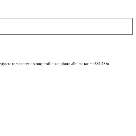
ργήσετε το προσωπικό σας profile και photo albums και πολλά άλλα.