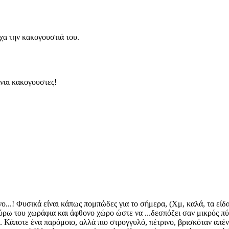
εχα την κακογουστιά του.
ιναι κακογουστες!
..! Φυσικά είναι κάπως πομπώδες για το σήμερα, (Χμ, καλά, τα είδαμ
ύρω του χωράφια και άφθονο χώρο ώστε να ...δεσπόζει σαν μικρός πύρ
 Κάποτε ένα παρόμοιο, αλλά πιο στρογγυλό, πέτρινο, βρισκόταν απέ