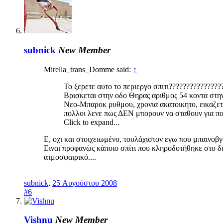
subnick
New Member
Mirella_trans_Domme said:
↑
Το ξερετε αυτο το περιεργο σπιτι???????????????
Βρισκεται στην οδο Θηρας αριθμος 54 κοντα στη
Νεο-Μπαροκ ρυθμου, χρονια ακατοικητο, εικαζεται
πολλοι λενε πως ΔΕΝ μπορουν να σταθουν για πολ
Click to expand...
Ε, οχι και στοιχειωμένο, τουλάχιστον εγω που μπαινοβγα
Ειναι προφανώς κάποιο σπίτι που κληροδοτήθηκε στο δη
ατμοσφαιρικό....
subnick
,
25 Αυγούστου 2008
#6
Vishnu
New Member