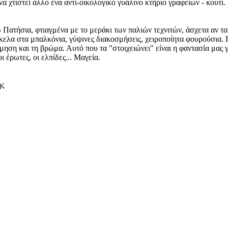
 χτιστεί άλλο ένα αντι-οικολογικό γυάλινο κτήριο γραφείων - κουτί. 
 Πατήσια, φτιαγμένα με το μεράκι των παλιών τεχνιτών, άσχετα αν τα
κελα στα μπαλκόνια, γύψινες διακοσμήσεις, χειροποίητα φουρούσια. Π
μηση και τη βρώμα. Αυτό που τα "στοιχειώνει" είναι η φαντασία μας
οι έρωτες, οι ελπίδες... Μαγεία.
ής