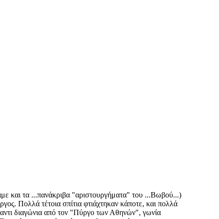
ε και τα ...πανάκριβα "αριστουργήματα" του ...Βωβού...)
γος. Πολλά τέτοια σπίτια φτιάχτηκαν κάποτε, και πολλά
ναντι διαγώνια από τον "Πύργο των Αθηνών", γωνία