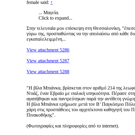
female said:
↑
... Μαγεία.
Click to expand...
Στην τελευταία μου επίσκεψη στη Θεσσαλονίκη, "έπεσα
γύρω της, προσπαθώντας να την απολαύσω από κάθε δυν
εγκαταλελειμμένη...
View attachment 5286
View attachment 5287
View attachment 5288
"Η βίλα Μπιάνκα, βρίσκεται στον αριθμό 214 της λεωφ
Ντιάζ, έναν Εβραίο με ιταλική υπηκοότητα. Πέρασε στην
αγαπήθηκαν και παντρεύτηκαν παρά την αντίθετη γνώμη 
Η βίλα Μπιάνκα ερήμωσε μετά τον Β’ Παγκόσμιο Πόλεμο
χάρη στις προσπάθειες του αρχιτέκτονα καθηγητή του
Πινακοθήκης".
(Φωτογραφίες και πληροφορίες από το internet).