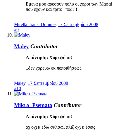
Εμενα μου αρεσουν πολυ οι χοροι των Μασαί
που εχουν και τριτο "ποδι"!
Mirella_trans_Domme
,
17 Σεπτεμβρίου 2008
#9
Maley
Contributor
Απάντηση: Χόρεψέ το!
..δεν χορευω εκ πεποιθήσεως..
Maley
,
17 Σεπτεμβρίου 2008
#10
Mikra_Psemata
Contributor
Απάντηση: Χόρεψέ το!
αχ οχι κ εδω σαλσα.. πλιζ οχι κ εσεις