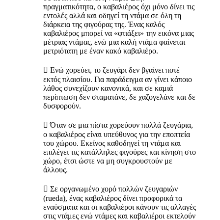
πραγματικότητα, ο καβαλιέρος όχι μόνο δίνει τις
εντολές αλλά και οδηγεί τη ντάμα σε όλη τη
διάρκεια της φιγούρας της. Ένας καλός
καβαλιέρος μπορεί να «φτιάξει» την εικόνα μιας
μέτριας ντάμας, ενώ μια καλή ντάμα φαίνεται
μετριότατη με έναν κακό καβαλιέρο.
 Ενώ χορεύει, το ζευγάρι δεν βγαίνει ποτέ
εκτός πλαισίου. Για παράδειγμα αν γίνει κάποιο
λάθος συνεχίζουν κανονικά, και σε καμιά
περίπτωση δεν σταματάνε, δε χαζογελάνε και δε
δυσφορούν.
 Όταν σε μια πίστα χορεύουν πολλά ζευγάρια,
ο καβαλιέρος είναι υπεύθυνος για την εποπτεία
του χώρου. Εκείνος καθοδηγεί τη ντάμα και
επιλέγει τις κατάλληλες φιγούρες και κίνηση στο
χώρο, έτσι ώστε να μη συγκρουστούν με
άλλους.
 Σε οργανωμένο χορό πολλών ζευγαριών
(rueda), ένας καβαλιέρος δίνει προφορικά τα
εναύσματα και οι καβαλιέροι κάνουν τις αλλαγές
στις ντάμες ενώ ντάμες και καβαλιέροι εκτελούν