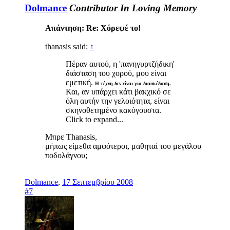
Dolmance
Contributor
In Loving Memory
Απάντηση: Re: Χόρεψέ το!
thanasis said:
↑
Πέραν αυτού, η 'πανηγυρτζήδικη'
διάσταση του χορού, μου είναι
εμετική.
Η τέχνη δεν είναι για διασκέδαση.
Και, αν υπάρχει κάτι βακχικό σε
όλη αυτήν την γελοιότητα, είναι
σκηνοθετημένο κακόγουστα.
Click to expand...
Μπρε Thanasis,
μήπως είμεθα αμφότεροι, μαθηταί του μεγάλου
ποδολάγνου;
Dolmance
,
17 Σεπτεμβρίου 2008
#7