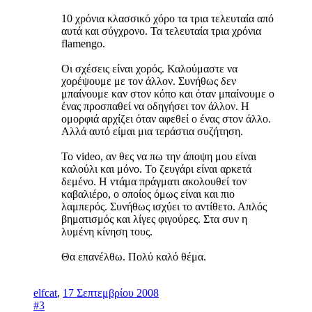
10 χρόνια κλασσικό χόρο τα τρια τελευταία από
αυτά και σύγχρονο. Τα τελευταία τρια χρόνια
flamengo.
Οι σχέσεις είναι χορός. Καλούμαστε να
χορέψουμε με τον άλλον. Συνήθως δεν
μπαίνουμε καν στον κόπο και όταν μπαίνουμε ο
ένας προσπαθεί να οδηγήσει τον άλλον. Η
ομορφιά αρχίζει όταν αφεθεί ο ένας στον άλλο.
Αλλά αυτό είμαι μια τεράστια συζήτηση.
Το video, αν θες να πω την άποψη μου είναι
καλούλι και μόνο. Το ζευγάρι είναι αρκετά
δεμένο. Η ντάμα πράγματι ακολουθεί τον
καβαλιέρο, ο οποίος όμως είναι και πιο
λαμπερός. Συνήθως ισχύει το αντίθετο. Απλός
βηματισμός και λίγες φιγούρες. Στα συν η
λυμένη κίνηση τους.
Θα επανέλθω. Πολύ καλό θέμα.
elfcat
,
17 Σεπτεμβρίου 2008
#3