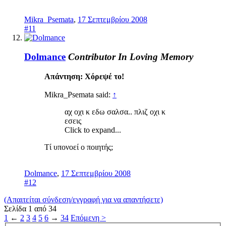
Mikra_Psemata
,
17 Σεπτεμβρίου 2008
#11
Dolmance
Contributor
In Loving Memory
Απάντηση: Χόρεψέ το!
Mikra_Psemata said:
↑
αχ οχι κ εδω σαλσα.. πλιζ οχι κ
εσεις
Click to expand...
Τί υπονοεί ο ποιητής;
Dolmance
,
17 Σεπτεμβρίου 2008
#12
(Απαιτείται σύνδεση/εγγραφή για να απαντήσετε)
Σελίδα 1 από 34
1
←
2
3
4
5
6
→
34
Επόμενη >