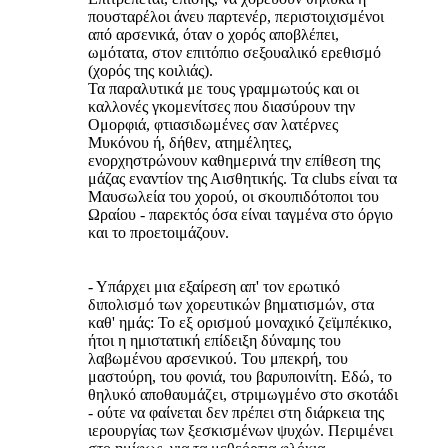
πουσταρέλοι άνευ παρτενέρ, περιστοιχισμένοι
από αρσενικά, όταν ο χορός αποβλέπει,
ωμότατα, στον επιτόπιο σεξουαλικό ερεθισμό
(χορός της κοιλιάς).
Τα παραλυτικά με τους γραμμωτούς και οι
καλλονές γκομενίτσες που διασύρουν την
Ομορφιά, φτιασιδωμένες σαν λατέρνες
Μυκόνου ή, δήθεν, ατημέλητες,
ενορχηστρώνουν καθημερινά την επίθεση της
μάζας εναντίον της Αισθητικής. Τα clubs είναι τα
Μαυσωλεία του χορού, οι σκουπιδότοποι του
Ωραίου - παρεκτός όσα είναι ταγμένα στο όργιο
και το προετοιμάζουν.
- Υπάρχει μια εξαίρεση απ' τον ερωτικό
διπολισμό των χορευτικών βηματισμών, στα
καθ' ημάς: Το εξ ορισμού μοναχικό ζεϊμπέκικο,
ήτοι η ημιστατική επίδειξη δύναμης του
λαβωμένου αρσενικού. Του μπεκρή, του
μαστούρη, του φονιά, του βαρυποινίτη. Εδώ, το
θηλυκό αποθαυμάζει, στριμωγμένο στο σκοτάδι
- ούτε να φαίνεται δεν πρέπει στη διάρκεια της
ιερουργίας των ξεσκισμένων ψυχών. Περιμένει