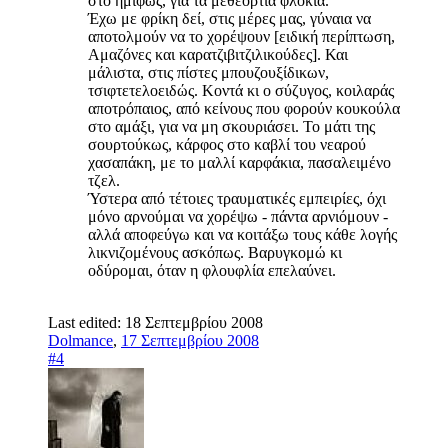
στο ημίφως, για τα μεθεόρτια φλόκια.
Έχω με φρίκη δεί, στις μέρες μας, γύναια να
αποτολμούν να το χορέψουν [ειδική περίπτωση,
Αμαζόνες και καρατζιβιτζιλικούδες]. Και
μάλιστα, στις πίστες μπουζουξίδικων,
τσιφτετελοειδώς. Κοντά κι ο σύζυγος, κοιλαράς
αποτρόπαιος, από κείνους που φορούν κουκούλα
στο αμάξι, για να μη σκουριάσει. Το μάτι της
σουρτούκως, κάρφος στο καβλί του νεαρού
χασαπάκη, με το μαλλί καρφάκια, πασαλειμένο
τζελ.
Ύστερα από τέτοιες τραυματικές εμπειρίες, όχι
μόνο αρνούμαι να χορέψω - πάντα αρνιόμουν -
αλλά αποφεύγω και να κοιτάξω τους κάθε λογής
λικνιζομένους ασκόπως. Βαρυγκομώ κι
οδύρομαι, όταν η φλουφλία επελαύνει.
Last edited:
18 Σεπτεμβρίου 2008
Dolmance
,
17 Σεπτεμβρίου 2008
#4