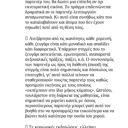
παρτενέρ του, θα δώσει μια επίπεδη αν όχι
εκνευριστική εικόνα. Το πράγμα επιδεινώνεται
δραματικά αν οι παρτενέρ λειτουργούν
ανταγωνιστικά. Κι αυτό είναι συνήθως κάτι που
το καταλαβαίνουν και άτομα που δεν έχουν
σηκωθεί ποτέ από τη θέση τους.
 Ανεξάρτητα από τις ικανότητες κάθε χορευτή,
κάθε ζευγάρι είναι κάτι μοναδικό και αναδίδει
κάτι διαφορετικό. Υπάρχουν στιγμές που το
ζευγάρι αστειεύεται, ερωτοτροπεί, αναπαριστά
σεξουαλικές πράξεις, παίζει, κ.ά. Ο συντονισμός
των παρτενέρ ως προς τη διάθεση (mood) της
στιγμής είναι πολύ σημαντικός και δύσκολος να
επιτευχθεί, γι’ αυτό πολλοί τείνουν να
σταθεροποιούν τους/τις παρτενέρ τους καθώς
προτιμούν εκείνους με τους οποίους
«εκπέμπουν στο ίδιο μήκος κύματος». Ωστόσο,
τουλάχιστον στη διάρκεια της μαθητείας, είναι
σημαντικό να χορεύει κανείς με όσους
περισσότερους παρτενέρ μπορεί γιατί αυτό τον
βοηθά στο να προσαρμόζεται ευκολότερα και να
βιώνει πολύ καλύτερα την ουσία του χορού.
 Σε κοινωνικές εκδηλώσεις, ελλείψει