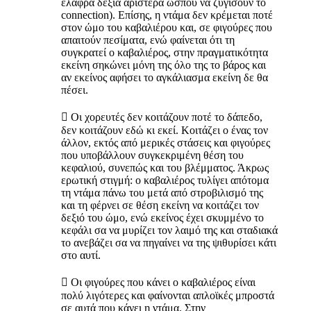
ελαφρά δεξιά αριστερά ώσπου να ζυγίσουν το
connection). Επίσης, η ντάμα δεν κρέμεται ποτέ
στον ώμο του καβαλιέρου και, σε φιγούρες που
απαιτούν πεσίματα, ενώ φαίνεται ότι τη
συγκρατεί ο καβαλιέρος, στην πραγματικότητα
εκείνη σηκώνει μόνη της όλο της το βάρος και
αν εκείνος αφήσει το αγκάλιασμα εκείνη δε θα
πέσει.
 Οι χορευτές δεν κοιτάζουν ποτέ το δάπεδο,
δεν κοιτάζουν εδώ κι εκεί. Κοιτάζει ο ένας τον
άλλον, εκτός από μερικές στάσεις και φιγούρες
που υποβάλλουν συγκεκριμένη θέση του
κεφαλιού, συνεπώς και του βλέμματος. Άκρως
ερωτική στιγμή: ο καβαλιέρος τυλίγει απότομα
τη ντάμα πάνω του μετά από στροβιλισμό της
και τη φέρνει σε θέση εκείνη να κοιτάζει τον
δεξιό του ώμο, ενώ εκείνος έχει σκυμμένο το
κεφάλι σα να μυρίζει τον λαιμό της και σταδιακά
το ανεβάζει σα να πηγαίνει να της ψιθυρίσει κάτι
στο αυτί.
 Οι φιγούρες που κάνει ο καβαλιέρος είναι
πολύ λιγότερες και φαίνονται απλοϊκές μπροστά
σε αυτά που κάνει η ντάμα. Στην