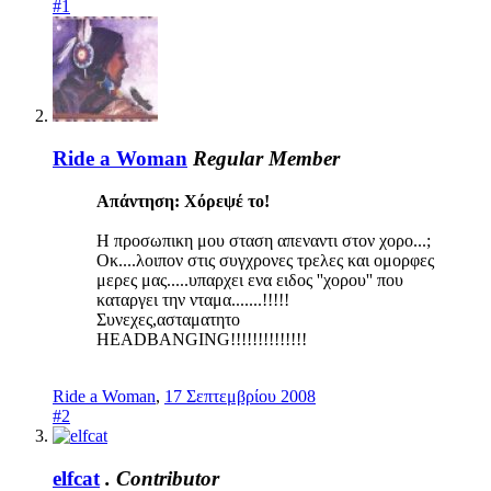
#1
Ride a Woman
Regular Member
Απάντηση: Χόρεψέ το!
H προσωπικη μου σταση απεναντι στον χορο...;
Οκ....λοιπον στις συγχρονες τρελες και ομορφες
μερες μας.....υπαρχει ενα ειδος ''χορου'' που
καταργει την νταμα.......!!!!!
Συνεχες,ασταματητο
HEADBANGING!!!!!!!!!!!!!!
Ride a Woman
,
17 Σεπτεμβρίου 2008
#2
elfcat
.
Contributor