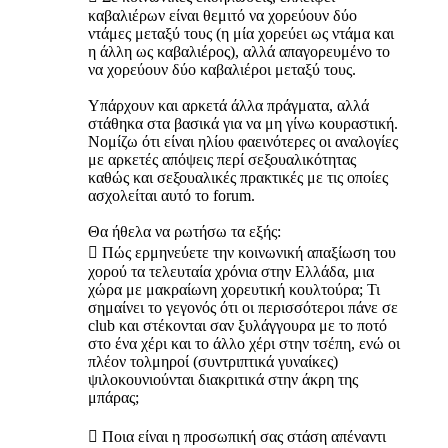
καβαλιέρων είναι θεμιτό να χορεύουν δύο
ντάμες μεταξύ τους (η μία χορεύει ως ντάμα και
η άλλη ως καβαλιέρος), αλλά απαγορευμένο το
να χορεύουν δύο καβαλιέροι μεταξύ τους.
Υπάρχουν και αρκετά άλλα πράγματα, αλλά
στάθηκα στα βασικά για να μη γίνω κουραστική.
Νομίζω ότι είναι ηλίου φαεινότερες οι αναλογίες
με αρκετές απόψεις περί σεξουαλικότητας
καθώς και σεξουαλικές πρακτικές με τις οποίες
ασχολείται αυτό το forum.
Θα ήθελα να ρωτήσω τα εξής:
 Πώς ερμηνεύετε την κοινωνική απαξίωση του
χορού τα τελευταία χρόνια στην Ελλάδα, μια
χώρα με μακραίωνη χορευτική κουλτούρα; Τι
σημαίνει το γεγονός ότι οι περισσότεροι πάνε σε
club και στέκονται σαν ξυλάγγουρα με το ποτό
στο ένα χέρι και το άλλο χέρι στην τσέπη, ενώ οι
πλέον τολμηροί (συντριπτικά γυναίκες)
ψιλοκουνιούνται διακριτικά στην άκρη της
μπάρας;
 Ποια είναι η προσωπική σας στάση απέναντι