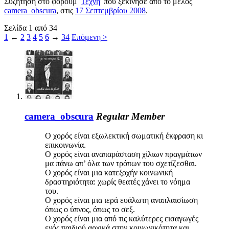
Συζήτηση στο φόρουμ '
Τέχνη
' που ξεκίνησε από το μέλος
camera_obscura
, στις
17 Σεπτεμβρίου 2008
.
Σελίδα 1 από 34
1
←
2
3
4
5
6
→
34
Επόμενη >
camera_obscura
Regular Member
Ο χορός είναι εξωλεκτική σωματική έκφραση κι
επικοινωνία.
Ο χορός είναι αναπαράσταση χίλιων πραγμάτων
μα πάνω απ’ όλα των τρόπων του σχετίζεσθαι.
Ο χορός είναι μια κατεξοχήν κοινωνική
δραστηριότητα: χωρίς θεατές χάνει το νόημα
του.
Ο χορός είναι μια ιερά ευάλωτη αναπλαισίωση
όπως ο ύπνος, όπως το σεξ.
Ο χορός είναι μια από τις καλύτερες εισαγωγές
ενός παιδιού αρχικά στην κοινωνικότητα και