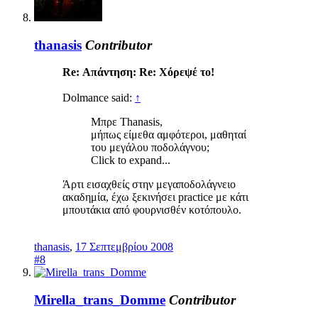
thanasis
Contributor
Re: Απάντηση: Re: Χόρεψέ το!
Dolmance said:
↑
Μπρε Thanasis,
μήπως είμεθα αμφότεροι, μαθηταί
του μεγάλου ποδολάγνου;
Click to expand...
Άρτι εισαχθείς στην μεγαποδολάγνειο
ακαδημία, έχω ξεκινήσει practice με κάτι
μπουτάκια από φουρνισθέν κοτόπουλο.
thanasis
,
17 Σεπτεμβρίου 2008
#8
Mirella_trans_Domme
Contributor