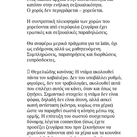
κατόπιν στην ενήλικη σεξουαλικότητα.
Ο χορός δεν περιγράφεται – χορεύεται.
Η συντριπτική πλειοψηφία των χορών που
χορεύονται από ετερόφυλα ζευγάρια έχει
ερωτικές και σεξουαλικές παραδηλώσεις.
Θα αναφέρω μερικά πράγματα για τα latin, όχι
ως ειδήμονας αλλά ως μαθητευόμενη.
Συμπληρώσεις, παρατηρήσεις και διορθώσεις
ευπρόσδεκτες.
 Θεμελιώδης κανόνας: Η ντάμα ακολουθεί
πάντα τον καβαλιέρο. Δεν του υποβάλλει ρυθμό,
φιγούρες, δεν τον τραβολογάει, ακολουθεί αυτά
που επιλέγει αυτός να κάνει, όταν και όπως τα
ζητήσει. Σημαντικό στοιχείο: η ντάμα δεν είναι
ψόφια, δηλαδή δεν είναι άτονη, αλλά ασκεί
ικανή αντίσταση (κόντρα, κυρίως στα χέρια)
ώστε να παραχθεί σωστά η κίνηση μέσω της
ορμής. Η επίτευξη του σωστού συσχετισμού
δύναμης λέγεται connection (ίσως έχετε
προσέξει ζευγάρια που πριν ξεκινήσουν να
χορεύουν πιάνονται από τα χέρια και τα κουνάνε