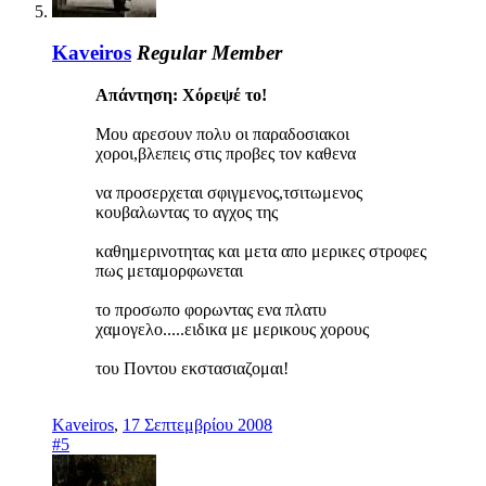
Kaveiros
Regular Member
Απάντηση: Χόρεψέ το!
Μου αρεσουν πολυ οι παραδοσιακοι
χοροι,βλεπεις στις προβες τον καθενα
να προσερχεται σφιγμενος,τσιτωμενος
κουβαλωντας το αγχος της
καθημερινοτητας και μετα απο μερικες στροφες
πως μεταμορφωνεται
το προσωπο φορωντας ενα πλατυ
χαμογελο.....ειδικα με μερικους χορους
του Ποντου εκστασιαζομαι!
Kaveiros
,
17 Σεπτεμβρίου 2008
#5