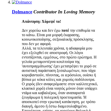
Dolmance
Contributor
In Loving Memory
Απάντηση: Χόρεψέ το!
Δεν χορεύω και δεν έχω
ποτέ
την επιθυμία να
το κάνω. Είναι μια μορφή έκφρασης,
κοινωνικοποίησης, σεξουαλικής πρόσκλησης,
που δεν με αφορά.
Αλλά, τα τελευταία χρόνια, η αδιαφορία μου
έχει εξελιχθεί σε αποστροφή. Οι λόγοι
εντοπίζονται, εμμέσως, στο πρώτο ερώτημα. Η
γελοία μεταμοντέρνα κουλτούρα της
'αυτοπραγμάτωσης' έχει μετατρέψει το χορό σε
αυτιστική παράσταση ξεσαλωμένων, που τάχα
κορυβαντιούν, πίνοντας, οι ιερόσυλοι, ουίσκι ή
βότκα με κόκα κόλες και χυμούς-ποδόλουτρα.
Ο χορός (δεν αναφερόμαστε στον καλλιτεχνικό,
κλασικό χορό) είναι νοητός μόνον όταν υπάρχει
ντάμα και καβαλιέρος, όταν αναπαριστά
ζευγάρωμα ή πολεμική προετοιμασία. Ή
αποσκοπεί στην ερωτική κατάκτηση, με τρόπο
διαυγή, άμεσο ή έστω διαμεσολαβημένο.
Επιτρέπεται, επίσης, να χορεύουν θηλυκά ή