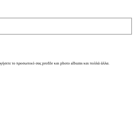
ργήσετε το προσωπικό σας profile και photo albums και πολλά άλλα.