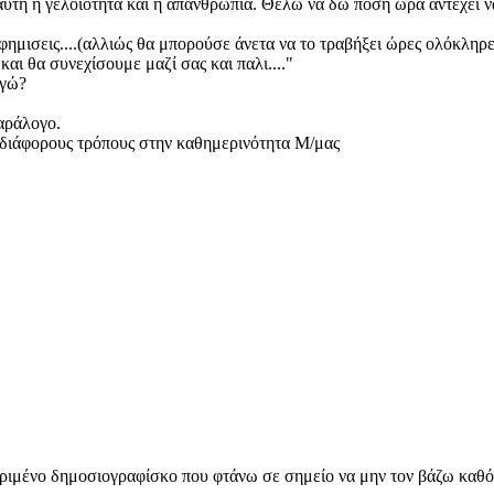
υτή η γελοιότητα και η απανθρωπιά. Θέλω να δω πόση ώρα αντέχει να 
φημισεις....(αλλιώς θα μπορούσε άνετα να το τραβήξει ώρες ολόκληρε
αι θα συνεχίσουμε μαζί σας και παλι...."
Εγώ?
παράλογο.
 διάφορους τρόπους στην καθημερινότητα Μ/μας
κριμένο δημοσιογραφίσκο που φτάνω σε σημείο να μην τον βάζω καθ