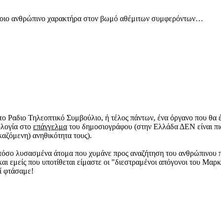
 όποιο ανθρώπινο χαρακτήρα στον βωμό αθέμιτων συμφερόντων…
το Ραδιο Τηλεοπτικό Συμβούλιο, ή τέλος πάντων, ένα όργανο που θα έ
ολογία στο
επάγγελμα
του δημοσιογράφου (στην Ελλάδα ΔΕΝ είναι πια
καζόμενη) ανηθικότητα τους).
 τόσο λυσασμένα άτομα που χυμάνε προς αναζήτηση του ανθρώπινου πό
ι εμείς που υποτίθεται είμαστε οι "διεστραμένοι απόγονοι του Μαρκ
ί φτάσαμε!