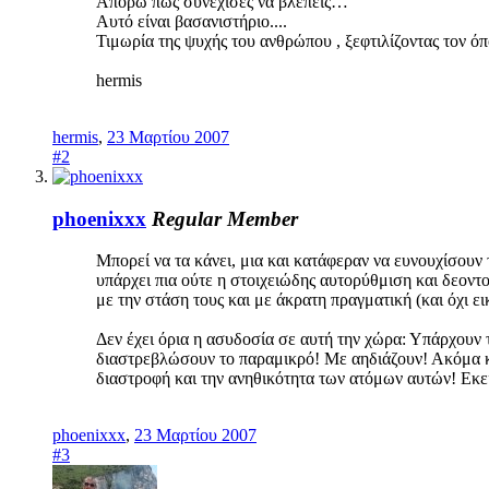
Απορώ πως συνέχισες να βλέπεις…
Αυτό είναι βασανιστήριο....
Τιμωρία της ψυχής του ανθρώπου , ξεφτιλίζοντας τον
hermis
hermis
,
23 Μαρτίου 2007
#2
phoenixxx
Regular Member
Μπορεί να τα κάνει, μια και κατάφεραν να ευνουχίσουν 
υπάρχει πια ούτε η στοιχειώδης αυτορύθμιση και δεοντ
με την στάση τους και με άκρατη πραγματική (και όχι ει
Δεν έχει όρια η ασυδοσία σε αυτή την χώρα: Υπάρχουν
διαστρεβλώσουν το παραμικρό! Με αηδιάζουν! Ακόμα κα
διαστροφή και την ανηθικότητα των ατόμων αυτών! Εκε
phoenixxx
,
23 Μαρτίου 2007
#3