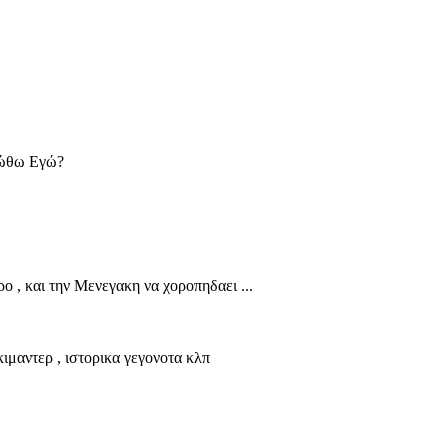
νιώθω Εγώ?
ρο , και την Μενεγακη να χοροπηδαει ...
ιμαντερ , ιστορικα γεγονοτα κλπ