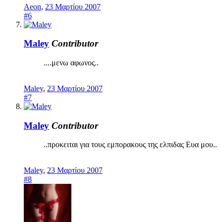
Aeon
,
23 Μαρτίου 2007
#6
Maley
Contributor
....μενω αφωνος..
Maley
,
23 Μαρτίου 2007
#7
Maley
Contributor
..προκειται για τους εμπορακους της ελπιδας Ευα μου..
Maley
,
23 Μαρτίου 2007
#8