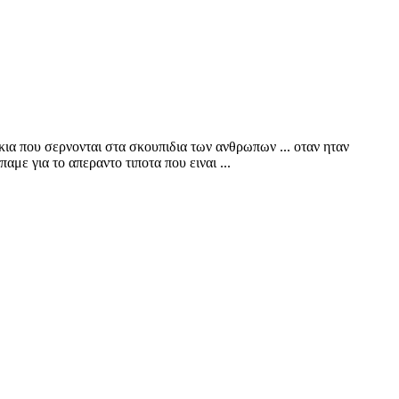
κια που σερνονται στα σκουπιδια των ανθρωπων ... οταν ηταν
αμε για το απεραντο τιποτα που ειναι ...