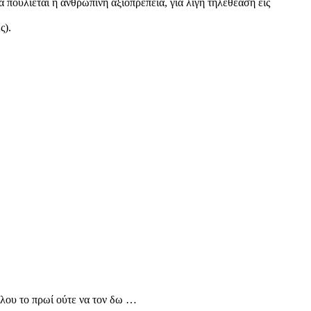
πουλιέται η ανθρώπινη αξιοπρέπεια, για λίγη τηλεθέαση εις
ς).
όλου το πρωί ούτε να τον δω …