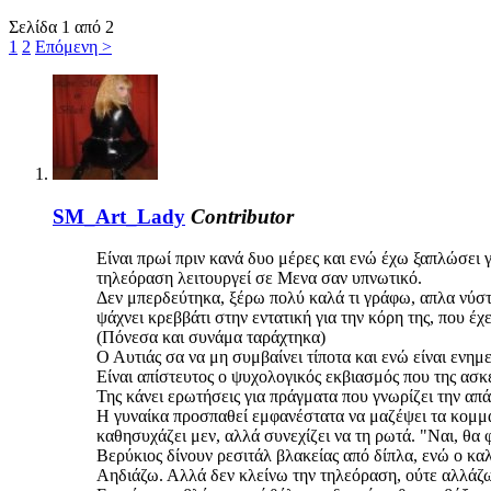
Σελίδα 1 από 2
1
2
Επόμενη >
SM_Art_Lady
Contributor
Είναι πρωί πριν κανά δυο μέρες και ενώ έχω ξαπλώσει
τηλεόραση λειτουργεί σε Μενα σαν υπνωτικό.
Δεν μπερδεύτηκα, ξέρω πολύ καλά τι γράφω, απλα νύσταξ
ψάχνει κρεββάτι στην εντατική για την κόρη της, που έχ
(Πόνεσα και συνάμα ταράχτηκα)
Ο Αυτιάς σα να μη συμβαίνει τίποτα και ενώ είναι ενημ
Είναι απίστευτος ο ψυχολογικός εκβιασμός που της ασκε
Της κάνει ερωτήσεις για πράγματα που γνωρίζει την απά
Η γυναίκα προσπαθεί εμφανέστατα να μαζέψει τα κομμάτι
καθησυχάζει μεν, αλλά συνεχίζει να τη ρωτά. "Ναι, θα
Βερύκιος δίνουν ρεσιτάλ βλακείας από δίπλα, ενώ ο κα
Αηδιάζω. Αλλά δεν κλείνω την τηλεόραση, ούτε αλλάζω