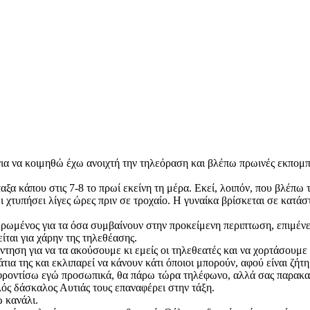
 για να κοιμηθώ έχω ανοιχτή την τηλεόραση και βλέπω πρωινές εκπο
α κάπου στις 7-8 το πρωί εκείνη τη μέρα. Εκεί, λοιπόν, που βλέπω τ
ει χτυπήσει λίγες ώρες πριν σε τροχαίο. Η γυναίκα βρίσκεται σε κατάσ
ερωμένος για τα όσα συμβαίνουν στην προκείμενη περιπτωση, επιμένει
ίται για χάρην της τηλεθέασης.
ντηση για να τα ακούσουμε κι εμείς οι τηλεθεατές και να χορτάσουμε
α της και εκλιπαρεί να κάνουν κάτι όποιοι μπορούν, αφού είναι ζήτη
 φροντίσω εγώ προσωπικά, θα πάρω τώρα τηλέφωνο, αλλά σας παρακαλώ
λός δάσκαλος Αυτιάς τους επαναφέρει στην τάξη.
 κανάλι.