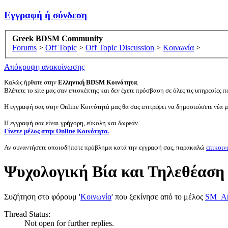
Εγγραφή ή σύνδεση
Greek BDSM Community
Forums
>
Off Topic
>
Off Topic Discussion
>
Κοινωνία
>
Απόκρυψη ανακοίνωσης
Καλώς ήρθατε στην
Ελληνική BDSM Κοινότητα
.
Βλέπετε το site μας σαν επισκέπτης και δεν έχετε πρόσβαση σε όλες τις υπηρεσίες πο
Η εγγραφή σας στην Online Κοινότητά μας θα σας επιτρέψει να δημοσιεύσετε νέα 
Η εγγραφή σας είναι γρήγορη, εύκολη και δωρεάν.
Γίνετε μέλος στην Online Κοινότητα.
Αν συναντήσετε οποιοδήποτε πρόβλημα κατά την εγγραφή σας, παρακαλώ
επικοιν
Ψυχολογική Βία και Τηλεθέαση
Συζήτηση στο φόρουμ '
Κοινωνία
' που ξεκίνησε από το μέλος
SM_Ar
Thread Status:
Not open for further replies.