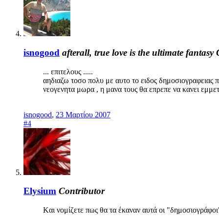
isnogood
afterall, true love is the ultimate fantasy
... επιτελους .....
αηδιαζω τοσο πολυ με αυτο το ειδος δημοσιογραφειας πο
νεογενητα μωρα , η μανα τους θα επρεπε να κανει εμμετο 
isnogood
,
23 Μαρτίου 2007
#4
Elysium
Contributor
Kαι νομίζετε πως θα τα έκαναν αυτά οι "δημοσιογράφο