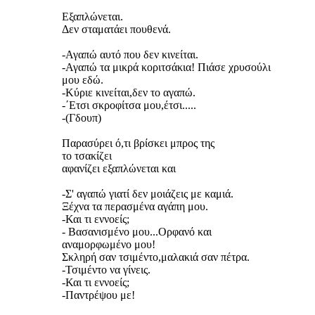
Εξαπλώνεται.
Δεν σταματάει πουθενά.
-Αγαπώ αυτό που δεν κινείται.
-Αγαπώ τα μικρά κοριτσάκια! Πιάσε χρυσούλι
μου εδώ.
-Κύριε κινείται,δεν το αγαπώ.
-΄Ετσι σκροφίτσα μου,έτσι.....
-(Γδουπ)
Παρασύρει ό,τι βρίσκει μπρος της
το τσακίζει
αφανίζει εξαπλώνεται και
-Σ' αγαπώ γιατί δεν μοιάζεις με καμιά.
Ξέχνα τα περασμένα αγάπη μου.
-Και τι εννοείς;
- Βασανισμένο μου...Ορφανό και
αναμορφωμένο μου!
Σκληρή σαν τσιμέντο,μαλακιά σαν πέτρα.
-Τσιμέντο να γίνεις.
-Και τι εννοείς;
-Παντρέψου με!