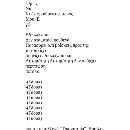
'Όμως
Να
Κι ένας καθρέφτης μπρος
Μου (Ε
γώ
Εξαπλώνεται.
Δεν σταματάει πουθενά
Παρασύρει ό,τι βρίσκει μπρος της
το τσακίζει
αφανίζει εξαπλώνεται και
Ασταμάτητη Ασταμάτητη Δεν υπάρχει
περίπτωση
ποτέ να
-(Γδουπ)
-(Γδουπ)
-(Γδουπ)
-(Γδουπ)
-(Γδουπ)
-(Γδουπ)
-(Γδουπ)
-(Γδουπ)
ποιητική συλλογή "Τριαντατρία", Βασίλης