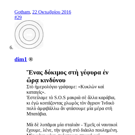
Gotham
,
22 Οκτωβρίου 2016
#29
dim1
®
Ἕνας δόκιμος στὴ γέφυρα ἐν
ὥρᾳ κινδύνου
Στὸ ἡμερολόγιο γράψαμε: «Κυκλὼν καὶ
καταιγίς».
Ἐστείλαμε τὸ S.O.S μακριὰ σὲ ἄλλα καράβια,
κι ἐγὼ κοιτάζοντας χλωμὸς τὸν ἄγριον Ἰνδικὸ
πολὺ ἀμφιβάλλω ἂν φτάσουμε μία μέρα στὴ
Μπατάβια.
Μὰ δὲ λυπᾶμαι μία σταλιὰν - Ἐμεῖς οἱ ναυτικοὶ
ἔχουμε, λένε, τὴν ψυχὴ στὸ διάολο πουλημένη.