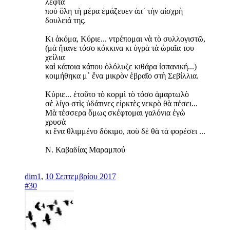
λεφτὰ
ποὺ ὅλη τὴ μέρα ἐμάζευεν ἀπ᾿ τὴν αἰσχρὴ
δουλειά της.
Κι ἀκόμα, Κύριε... ντρέπομαι νὰ τὸ συλλογιστῶ,
(μὰ ἤτανε τόσο κόκκινα κι ὑγρὰ τὰ ὡραῖα του
χείλια
καὶ κάποια κάπου ὁλόλυζε κιθάρα ἱσπανική...)
κοιμήθηκα μ᾿ ἕνα μικρὸν ἑβραῖο στὴ Σεβίλλια.
Κύριε... ἐτοῦτο τὸ κορμὶ τὸ τόσο ἁμαρτωλὸ
σὲ λίγο στὶς ὑδάτινες εἱρκτὲς νεκρὸ θὰ πέσει...
Μὰ τέσσερα ὅμως σκέφτομαι γαλόνια ἐγὼ
χρυσὰ
κι ἕνα θλιμμένο δόκιμο, ποὺ δὲ θὰ τὰ φορέσει ...
Ν. Καβαδίας Μαραμπού
dim1
,
10 Σεπτεμβρίου 2017
#30