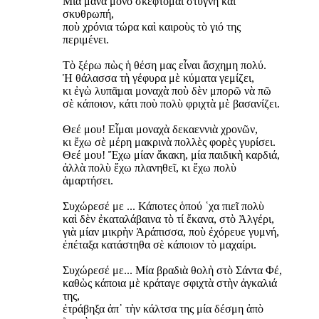
Μία μάνα μόνο σκέφτομαι στυγνὴ καὶ
σκυθρωπή,
ποὺ χρόνια τώρα καὶ καιροὺς τὸ γιό της
περιμένει.
Τὸ ξέρω πὼς ἡ θέση μας εἶναι ἄσχημη πολύ.
Ἡ θάλασσα τὴ γέφυρα μὲ κύματα γεμίζει,
κι ἐγὼ λυπᾶμαι μοναχὰ ποὺ δὲν μπορῶ νὰ πῶ
σὲ κάποιον, κάτι ποὺ πολὺ φριχτὰ μὲ βασανίζει.
Θεέ μου! Εἶμαι μοναχὰ δεκαεννιὰ χρονῶν,
κι ἔχω σὲ μέρη μακρινὰ πολλὲς φορὲς γυρίσει.
Θεέ μου! Ἔχω μίαν ἄκακη, μία παιδικὴ καρδιά,
ἀλλὰ πολὺ ἔχω πλανηθεῖ, κι ἔχω πολὺ
ἁμαρτήσει.
Συχώρεσέ με ... Κάποτες ὁπού ῾χα πιεῖ πολὺ
καὶ δὲν ἐκαταλάβαινα τὸ τί ἔκανα, στὸ Ἀλγέρι,
γιὰ μίαν μικρὴν Ἀράπισσα, ποὺ ἐχόρευε γυμνή,
ἐπέταξα κατάστηθα σὲ κάποιον τὸ μαχαίρι.
Συχώρεσέ με... Μία βραδιὰ θολὴ στὸ Σάντα Φέ,
καθὼς κάποια μὲ κράταγε σφιχτὰ στὴν ἀγκαλιά
της,
ἐτράβηξα ἀπ᾿ τὴν κάλτσα της μία δέσμη ἀπὸ