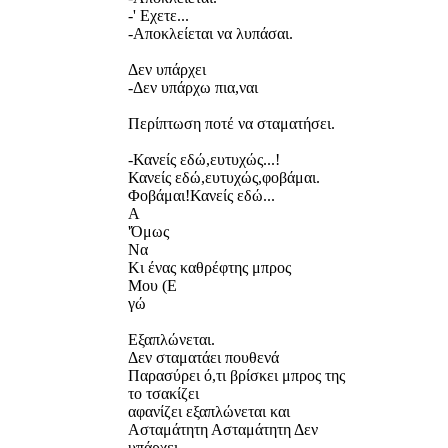
-' Εχετε...
-Αποκλείεται να λυπάσαι.
Δεν υπάρχει
-Δεν υπάρχω πια,ναι
Περίπτωση ποτέ να σταματήσει.
-Κανείς εδώ,ευτυχώς...!
Κανείς εδώ,ευτυχώς,φοβάμαι.
Φοβάμαι!Κανείς εδώ...
Α
'Όμως
Να
Κι ένας καθρέφτης μπρος
Μου (Ε
γώ
Εξαπλώνεται.
Δεν σταματάει πουθενά
Παρασύρει ό,τι βρίσκει μπρος της
το τσακίζει
αφανίζει εξαπλώνεται και
Ασταμάτητη Ασταμάτητη Δεν
υπάρχει