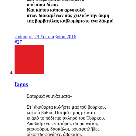
από ποια δίψα;
Και κάπου κάπου αργοκυλά
στων διακαμένων σας χειλιών την άκρη
της βαρβατίλας καβλομύριστο ένα δάκρυ!
cadpmpc
,
29 Σεπτεμβρίου 2016
#27
Iagos
Σατυρικὰ γυμνάσματα»
Στ᾿ ἀκάθαρτα κυλῆστε μας τοῦ βούρκου,
καὶ πιὸ βαθιά. Πατῆστε μας μὲ κάτι
κι ἀπὸ τὸ πόδι πιὸ σκληρό του Τούρκου.
Διαβασμένοι, ντοτόροι, σπιρουνάτοι,
ρασοφόροι, δασκάλοι, ρουσφετλῆδες,
οἰκοπεδοφαγάδες, ἀβοκᾶτοι,