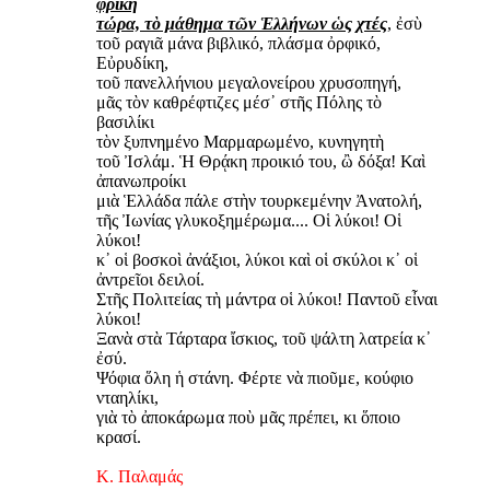
φρίκη
τώρα, τὸ μάθημα τῶν Ἑλλήνων ὡς χτές
, ἐσὺ
τοῦ ραγιᾶ μάνα βιβλικό, πλάσμα ὀρφικό,
Εὐρυδίκη,
τοῦ πανελλήνιου μεγαλονείρου χρυσοπηγή,
μᾶς τὸν καθρέφτιζες μέσ᾿ στῆς Πόλης τὸ
βασιλίκι
τὸν ξυπνημένο Μαρμαρωμένο, κυνηγητὴ
τοῦ Ἰσλάμ. Ἡ Θρᾴκη προικιό του, ὢ δόξα! Καὶ
ἀπανωπροίκι
μιὰ Ἑλλάδα πάλε στὴν τουρκεμένην Ἀνατολή,
τῆς Ἰωνίας γλυκοξημέρωμα.... Οἱ λύκοι! Οἱ
λύκοι!
κ᾿ οἱ βοσκοὶ ἀνάξιοι, λύκοι καὶ οἱ σκύλοι κ᾿ οἱ
ἀντρεῖοι δειλοί.
Στῆς Πολιτείας τὴ μάντρα οἱ λύκοι! Παντοῦ εἶναι
λύκοι!
Ξανὰ στὰ Τάρταρα ἴσκιος, τοῦ ψάλτη λατρεία κ᾿
ἐσύ.
Ψόφια ὅλη ἡ στάνη. Φέρτε νὰ πιοῦμε, κούφιο
νταηλίκι,
γιὰ τὸ ἀποκάρωμα ποὺ μᾶς πρέπει, κι ὅποιο
κρασί.
Κ. Παλαμάς