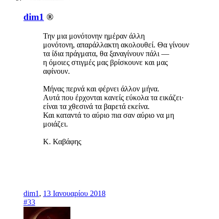
dim1
®
Την μια μονότονην ημέραν άλλη
μονότονη, απαράλλακτη ακολουθεί. Θα γίνουν
τα ίδια πράγματα, θα ξαναγίνουν πάλι —
η όμοιες στιγμές μας βρίσκουνε και μας
αφίνουν.
Μήνας περνά και φέρνει άλλον μήνα.
Aυτά που έρχονται κανείς εύκολα τα εικάζει·
είναι τα χθεσινά τα βαρετά εκείνα.
Και καταντά το αύριο πια σαν αύριο να μη
μοιάζει.
Κ. Καβάφης
dim1
,
13 Ιανουαρίου 2018
#33