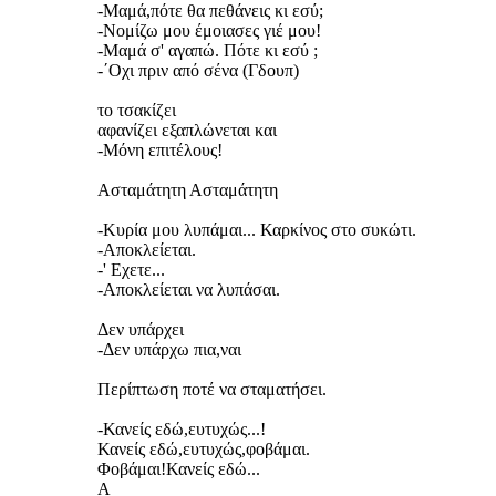
-Μαμά,πότε θα πεθάνεις κι εσύ;
-Nομίζω μου έμοιασες γιέ μου!
-Μαμά σ' αγαπώ. Πότε κι εσύ ;
-΄Οχι πριν από σένα (Γδουπ)
το τσακίζει
αφανίζει εξαπλώνεται και
-Μόνη επιτέλους!
Ασταμάτητη Ασταμάτητη
-Κυρία μου λυπάμαι... Καρκίνος στο συκώτι.
-Αποκλείεται.
-' Εχετε...
-Αποκλείεται να λυπάσαι.
Δεν υπάρχει
-Δεν υπάρχω πια,ναι
Περίπτωση ποτέ να σταματήσει.
-Κανείς εδώ,ευτυχώς...!
Κανείς εδώ,ευτυχώς,φοβάμαι.
Φοβάμαι!Κανείς εδώ...
Α