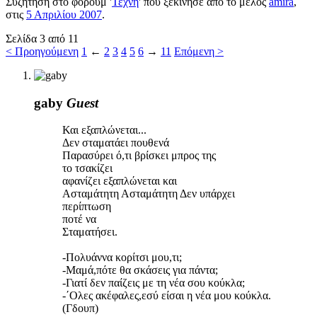
Συζήτηση στο φόρουμ '
Τέχνη
' που ξεκίνησε από το μέλος
amira
,
στις
5 Απριλίου 2007
.
Σελίδα 3 από 11
< Προηγούμενη
1
←
2
3
4
5
6
→
11
Επόμενη >
gaby
Guest
Και εξαπλώνεται...
Δεν σταματάει πουθενά
Παρασύρει ό,τι βρίσκει μπρος της
το τσακίζει
αφανίζει εξαπλώνεται και
Ασταμάτητη Ασταμάτητη Δεν υπάρχει
περίπτωση
ποτέ να
Σταματήσει.
-Πολυάννα κορίτσι μου,τι;
-Mαμά,πότε θα σκάσεις για πάντα;
-Γιατί δεν παίζεις με τη νέα σου κούκλα;
-΄Ολες ακέφαλες,εσύ είσαι η νέα μου κούκλα.
(Γδουπ)