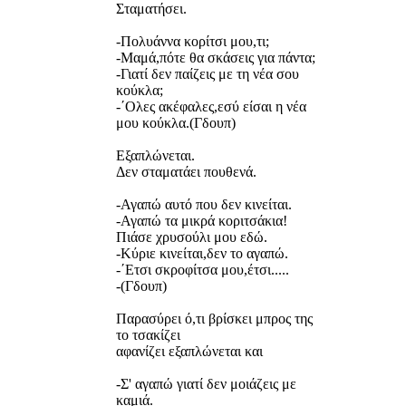
Σταματήσει.
-Πολυάννα κορίτσι μου,τι;
-Mαμά,πότε θα σκάσεις για πάντα;
-Γιατί δεν παίζεις με τη νέα σου
κούκλα;
-΄Ολες ακέφαλες,εσύ είσαι η νέα
μου κούκλα.(Γδουπ)
Εξαπλώνεται.
Δεν σταματάει πουθενά.
-Αγαπώ αυτό που δεν κινείται.
-Αγαπώ τα μικρά κοριτσάκια!
Πιάσε χρυσούλι μου εδώ.
-Κύριε κινείται,δεν το αγαπώ.
-΄Ετσι σκροφίτσα μου,έτσι.....
-(Γδουπ)
Παρασύρει ό,τι βρίσκει μπρος της
το τσακίζει
αφανίζει εξαπλώνεται και
-Σ' αγαπώ γιατί δεν μοιάζεις με
καμιά.