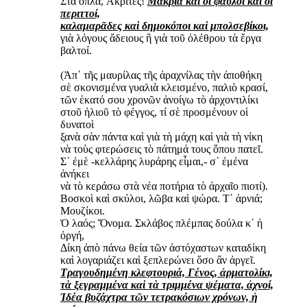
Στὰ ὅπλα, Ἀκρῖτες!
Μακριὰ καὶ οἱ φαῦλοι καὶ οἱ
περιττοί,
καλαμαρᾶδες καὶ δημοκόποι καὶ μπολσεβίκοι,
γιὰ λόγους ἄδειους ἢ γιὰ τοῦ ὀλέθρου τὰ ἔργα
βαλτοί.
(Ἀπ᾿ τῆς μαυρίλας τῆς ἀραχνίλας τὴν ἀποθήκη
σὲ σκονισμένα γυαλιὰ κλεισμένο, παλιὸ κρασί,
τῶν ἑκατό σου χρονῶν ἀνοίγω τὸ ἀρχοντιλίκι
στοῦ ἡλιοῦ τὸ φέγγος, τί σὲ προσμένουν οἱ
δυνατοὶ
ξανὰ σὰν πάντα καὶ γιὰ τὴ μάχη καὶ γιὰ τὴ νίκη
νὰ τοὺς φτερώσεις τὸ πάτημά τους ὅπου πατεῖ.
Σ᾿ ἐμὲ -κελλάρης λυράρης εἶμαι,- σ᾿ ἐμένα
ἀνήκει
νὰ τὸ κεράσω στὰ νέα ποτήρια τὸ ἀρχαῖο πιοτί).
Βοσκοὶ καὶ σκύλοι, λῶβα καὶ ψώρα. Τ᾿ ἀρνιά;
Μουζίκοι.
Ὁ λαός; Ὄνομα. Σκλάβος πλέμπας δούλα κ᾿ ἡ
ὀργή,
Δίκη ἀπὸ πάνω θεία τῶν ἀστόχαστων καταδίκη
καὶ λογαριάζει καὶ ξεπλερώνει ὅσο ἂν ἀργεῖ.
Τραγουδημένη κλεφτουριά, Γένος, ἀρματολίκι,
τὰ ξεγραμμένα καὶ τὰ τριμμένα ψέματα, ἀχνοί,
Ἰδέα βυζάχτρα τῶν τετρακόσιων χρόνων, ἡ