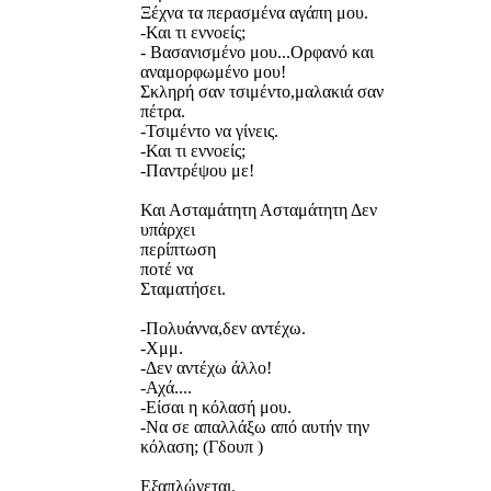
Ξέχνα τα περασμένα αγάπη μου.
-Και τι εννοείς;
- Βασανισμένο μου...Ορφανό και
αναμορφωμένο μου!
Σκληρή σαν τσιμέντο,μαλακιά σαν
πέτρα.
-Τσιμέντο να γίνεις.
-Και τι εννοείς;
-Παντρέψου με!
Και Ασταμάτητη Ασταμάτητη Δεν
υπάρχει
περίπτωση
ποτέ να
Σταματήσει.
-Πολυάννα,δεν αντέχω.
-Χμμ.
-Δεν αντέχω άλλο!
-Αχά....
-Είσαι η κόλασή μου.
-Να σε απαλλάξω από αυτήν την
κόλαση; (Γδουπ )
Εξαπλώνεται.