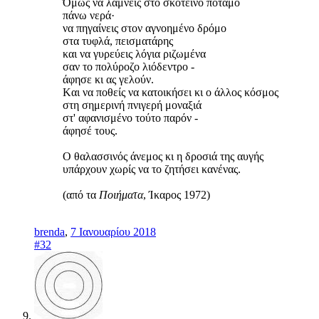
Όμως να λάμνεις στο σκοτεινό ποταμό
πάνω νερά·
να πηγαίνεις στον αγνοημένο δρόμο
στα τυφλά, πεισματάρης
και να γυρεύεις λόγια ριζωμένα
σαν το πολύροζο λιόδεντρο -
άφησε κι ας γελούν.
Kαι να ποθείς να κατοικήσει κι ο άλλος κόσμος
στη σημερινή πνιγερή μοναξιά
στ' αφανισμένο τούτο παρόν -
άφησέ τους.
O θαλασσινός άνεμος κι η δροσιά της αυγής
υπάρχουν χωρίς να το ζητήσει κανένας.
(από τα
Ποιήματα
, Ίκαρος 1972)
brenda
,
7 Ιανουαρίου 2018
#32