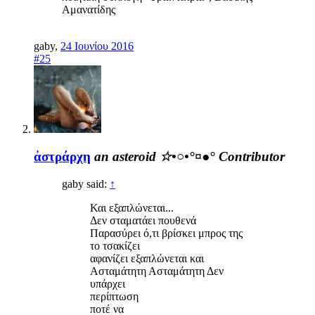
Αμανατίδης
gaby
,
24 Ιουνίου 2016
#25
ἀστράρχη
an asteroid ☆•○•°¤●°
Contributor
gaby said:
↑
Και εξαπλώνεται...
Δεν σταματάει πουθενά
Παρασύρει ό,τι βρίσκει μπρος της
το τσακίζει
αφανίζει εξαπλώνεται και
Ασταμάτητη Ασταμάτητη Δεν
υπάρχει
περίπτωση
ποτέ να