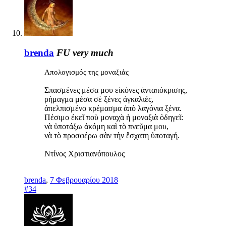
brenda
FU very much
Απολογισμός της μοναξιάς
Σπασμένες μέσα μου εἰκόνες ἀνταπόκρισης,
ρήμαγμα μέσα σὲ ξένες ἀγκαλιές,
ἀπελπισμένο κρέμασμα ἀπὸ λαγόνια ξένα.
Πέσιμο ἐκεῖ ποὺ μοναχὰ ἡ μοναξιὰ ὁδηγεῖ:
νὰ ὑποτάξω ἀκόμη καὶ τὸ πνεῦμα μου,
νὰ τὸ προσφέρω σὰν τὴν ἔσχατη ὑποταγή.
Ντίνος Χριστιανόπουλος
brenda
,
7 Φεβρουαρίου 2018
#34