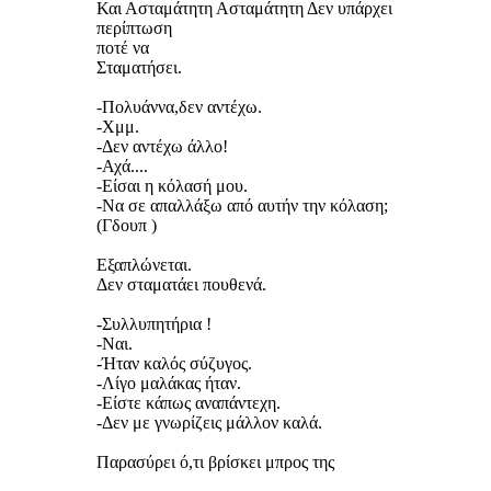
Και Ασταμάτητη Ασταμάτητη Δεν υπάρχει
περίπτωση
ποτέ να
Σταματήσει.
-Πολυάννα,δεν αντέχω.
-Χμμ.
-Δεν αντέχω άλλο!
-Αχά....
-Είσαι η κόλασή μου.
-Να σε απαλλάξω από αυτήν την κόλαση;
(Γδουπ )
Εξαπλώνεται.
Δεν σταματάει πουθενά.
-Συλλυπητήρια !
-Ναι.
-Ήταν καλός σύζυγος.
-Λίγο μαλάκας ήταν.
-Είστε κάπως αναπάντεχη.
-Δεν με γνωρίζεις μάλλον καλά.
Παρασύρει ό,τι βρίσκει μπρος της