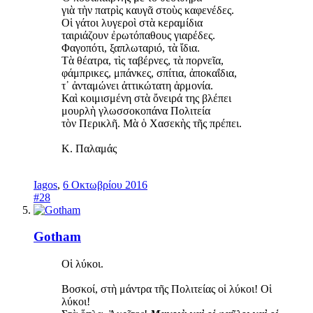
γιὰ τὴν πατρὶς καυγᾶ στοὺς καφενέδες.
Οἱ γάτοι λυγεροὶ στὰ κεραμίδια
ταιριάζουν ἐρωτόπαθους γιαρέδες.
Φαγοπότι, ξαπλωταριό, τὰ ἴδια.
Τὰ θέατρα, τὶς ταβέρνες, τὰ πορνεῖα,
φάμπρικες, μπάνκες, σπίτια, ἀποκαΐδια,
τ᾿ ἀνταμώνει ἀττικώτατη ἁρμονία.
Καὶ κοιμισμένη στὰ ὄνειρά της βλέπει
μουρλὴ γλωσσοκοπάνα Πολιτεία
τὸν Περικλῆ. Μὰ ὁ Χασεκὴς τῆς πρέπει.
Κ. Παλαμάς
Iagos
,
6 Οκτωβρίου 2016
#28
Gotham
Οἱ λύκοι.
Βοσκοί, στὴ μάντρα τῆς Πολιτείας οἱ λύκοι! Οἱ
λύκοι!