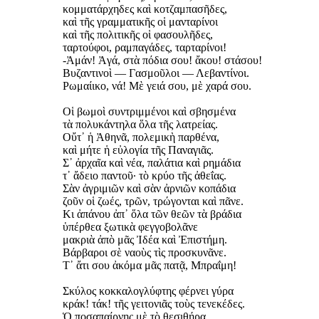
κομματάρχηδες καὶ κοτζαμπασῆδες,
καὶ τῆς γραμματικῆς οἱ μανταρίνοι
καὶ τῆς πολιτικῆς οἱ φασουλῆδες,
ταρτούφοι, ραμπαγάδες, ταρταρίνοι!
-Ἀμάν! Ἀγά, στὰ πόδια σου! ἄκου! στάσου!
Βυζαντινοὶ — Γασμοῦλοι — Λεβαντίνοι.
Ρωμαίικο, νά! Μὲ γειά σου, μὲ χαρά σου.
Οἱ βωμοὶ συντριμμένοι καὶ σβησμένα
τὰ πολυκάντηλα ὅλα τῆς λατρείας.
Οὔτ᾿ ἡ Ἀθηνᾶ, πολεμικὴ παρθένα,
καὶ μήτε ἡ εὐλογία τῆς Παναγιᾶς.
Σ᾿ ἀρχαῖα καὶ νέα, παλάτια καὶ ρημάδια
τ᾿ ἄδειο παντοῦ· τὸ κρύο τῆς ἀθεΐας.
Σὰν ἀγριμιῶν καὶ σὰν ἀρνιῶν κοπάδια
ζοῦν οἱ ζωές, τρῶν, τρώγονται καὶ πᾶνε.
Κι ἀπάνου ἀπ᾿ ὅλα τῶν θεῶν τὰ βράδια
ὑπέρθεα ξωτικὰ φεγγοβολᾶνε
μακριὰ ἀπὸ μᾶς Ἰδέα καὶ Ἐπιστήμη.
Βάρβαροι σὲ ναοὺς τὶς προσκυνᾶνε.
Τ᾿ ἄτι σου ἀκόμα μᾶς πατᾷ, Μπραΐμη!
Σκύλος κοκκαλογλύφτης φέρνει γύρα
κράκ! τάκ! τῆς γειτονιᾶς τοὺς τενεκέδες.
Ὁ ποσαπαίρνης μὲ τὸ θεσιθήρα