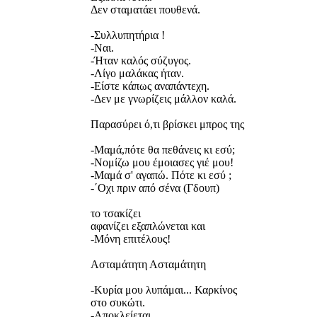
Δεν σταματάει πουθενά.
-Συλλυπητήρια !
-Ναι.
-Ήταν καλός σύζυγος.
-Λίγο μαλάκας ήταν.
-Είστε κάπως αναπάντεχη.
-Δεν με γνωρίζεις μάλλον καλά.
Παρασύρει ό,τι βρίσκει μπρος της
-Μαμά,πότε θα πεθάνεις κι εσύ;
-Nομίζω μου έμοιασες γιέ μου!
-Μαμά σ' αγαπώ. Πότε κι εσύ ;
-΄Οχι πριν από σένα (Γδουπ)
το τσακίζει
αφανίζει εξαπλώνεται και
-Μόνη επιτέλους!
Ασταμάτητη Ασταμάτητη
-Κυρία μου λυπάμαι... Καρκίνος
στο συκώτι.
-Αποκλείεται.