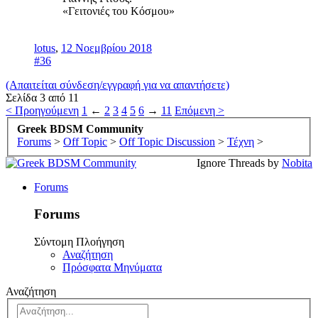
«Γειτονιές του Κόσμου»
lotus
,
12 Νοεμβρίου 2018
#36
(Απαιτείται σύνδεση/εγγραφή για να απαντήσετε)
Σελίδα 3 από 11
< Προηγούμενη
1
←
2
3
4
5
6
→
11
Επόμενη >
Greek BDSM Community
Forums
>
Off Topic
>
Off Topic Discussion
>
Τέχνη
>
Ignore Threads by
Nobita
Forums
Forums
Σύντομη Πλοήγηση
Αναζήτηση
Πρόσφατα Μηνύματα
Αναζήτηση