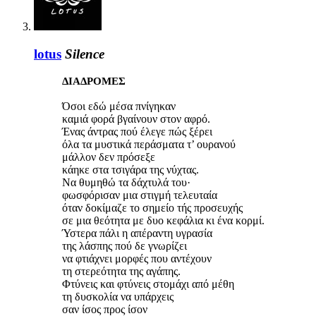
lotus
Silence
ΔΙΑΔΡΟΜΕΣ
Όσοι εδώ μέσα πνίγηκαν
καμιά φορά βγαίνουν στον αφρό.
Ένας άντρας πού έλεγε πώς ξέρει
όλα τα μυστικά περάσματα τ’ ουρανού
μάλλον δεν πρόσεξε
κάηκε στα τσιγάρα της νύχτας.
Να θυμηθώ τα δάχτυλά του·
φωσφόρισαν μια στιγμή τελευταία
όταν δοκίμαζε το σημείο τής προσευχής
σε μια θεότητα με δυο κεφάλια κι ένα κορμί.
Ύστερα πάλι η απέραντη υγρασία
της λάσπης πού δε γνωρίζει
να φτιάχνει μορφές που αντέχουν
τη στερεότητα της αγάπης.
Φτύνεις και φτύνεις στομάχι από μέθη
τη δυσκολία να υπάρχεις
σαν ίσος προς ίσον