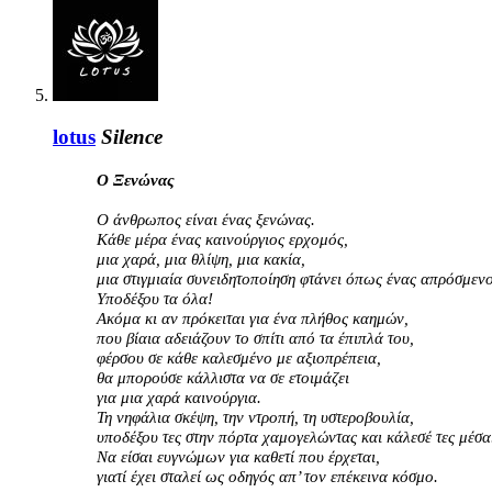
lotus
Silence
Ο Ξενώνας
Ο άνθρωπος είναι ένας ξενώνας.
Κάθε μέρα ένας καινούργιος ερχομός,
μια χαρά, μια θλίψη, μια κακία,
μια στιγμιαία συνειδητοποίηση φτάνει όπως ένας απρόσμενο
Υποδέξου τα όλα!
Ακόμα κι αν πρόκειται για ένα πλήθος καημών,
που βίαια αδειάζουν το σπίτι από τα έπιπλά του,
φέρσου σε κάθε καλεσμένο με αξιοπρέπεια,
θα μπορούσε κάλλιστα να σε ετοιμάζει
για μια χαρά καινούργια.
Τη νηφάλια σκέψη, την ντροπή, τη υστεροβουλία,
υποδέξου τες στην πόρτα χαμογελώντας και κάλεσέ τες μέσα
Να είσαι ευγνώμων για καθετί που έρχεται,
γιατί έχει σταλεί ως οδηγός απ’ τον επέκεινα κόσμο.