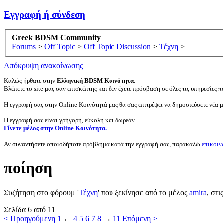
Εγγραφή ή σύνδεση
Greek BDSM Community
Forums
>
Off Topic
>
Off Topic Discussion
>
Τέχνη
>
Απόκρυψη ανακοίνωσης
Καλώς ήρθατε στην
Ελληνική BDSM Κοινότητα
.
Βλέπετε το site μας σαν επισκέπτης και δεν έχετε πρόσβαση σε όλες τις υπηρεσίες πο
Η εγγραφή σας στην Online Κοινότητά μας θα σας επιτρέψει να δημοσιεύσετε νέα 
Η εγγραφή σας είναι γρήγορη, εύκολη και δωρεάν.
Γίνετε μέλος στην Online Κοινότητα.
Αν συναντήσετε οποιοδήποτε πρόβλημα κατά την εγγραφή σας, παρακαλώ
επικοιν
ποίηση
Συζήτηση στο φόρουμ '
Τέχνη
' που ξεκίνησε από το μέλος
amira
, στι
Σελίδα 6 από 11
< Προηγούμενη
1
←
4
5
6
7
8
→
11
Επόμενη >