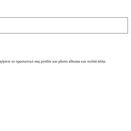
ργήσετε το προσωπικό σας profile και photo albums και πολλά άλλα.