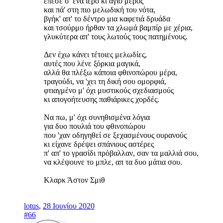
έπεσε σ' ένα ιερό κι άγιο μέρος
και πά' στη πιο μελωδική του νότα,
βγήκ' απ' το δέντρο μια καφετιά δρυάδα
και τσούρμο ήρθαν τα χλωμά βαμπίρ με χέρια,
γλυκύτερα απ' τους λωτούς τους πατημένους.
Δεν έχω κάνει τέτοιες μελωδίες,
αυτές που λένε ξόρκια μαγικά,
αλλά θα πλέξω κάποια φθινοπώρου μέρα,
τραγούδι, να 'χει τη δική σου ομορφιά,
φτιαγμένο μ' όχι μυστικούς σχεδιασμούς
κι απογοήτευσης παθιάρικες χορδές.
Να πω, μ' όχι συνηθισμένα λόγια
για δυο πουλιά του φθινοπώρου
που 'χαν οδηγηθεί σε ξεχασμένους ουρανούς
κι είχανε δρέψει σπάνιους αστέρες
π' απ' το γρασίδι πρόβαλλαν, σαν τα μαλλιά σου,
να κλέψουνε το μπλε, απ τα δυο μάτια σου.
Κλαρκ Άστον Σμιθ
lotus
,
28 Ιουνίου 2020
#66