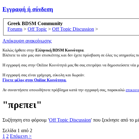
Εγγραφή ή σύνδεση
Greek BDSM Community
Forums
>
Off Topic
>
Off Topic Discussion
>
Απόκρυψη ανακοίνωσης
Καλώς ήρθατε στην
Ελληνική BDSM Κοινότητα
.
Βλέπετε το site μας σαν επισκέπτης και δεν έχετε πρόσβαση σε όλες τις υπηρεσίες πο
Η εγγραφή σας στην Online Κοινότητά μας θα σας επιτρέψει να δημοσιεύσετε νέα 
Η εγγραφή σας είναι γρήγορη, εύκολη και δωρεάν.
Γίνετε μέλος στην Online Κοινότητα.
Αν συναντήσετε οποιοδήποτε πρόβλημα κατά την εγγραφή σας, παρακαλώ
επικοιν
"πρεπει"
Συζήτηση στο φόρουμ '
Off Topic Discussion
' που ξεκίνησε από το 
Σελίδα 1 από 2
1
2
Επόμενη >