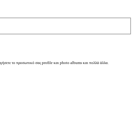
ργήσετε το προσωπικό σας profile και photo albums και πολλά άλλα.