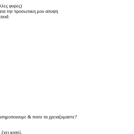
λλες φορες)
 κατα την προσωπικη μου αποψη
:nod:
ρισημοποιουμε & ποσο τα χρειαζομαστε?
έχει κοπεί.