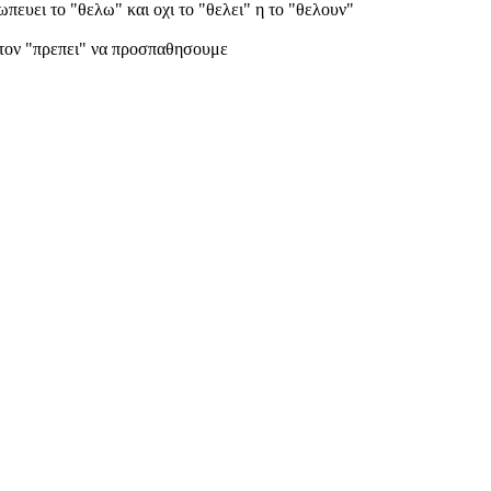
ωπευει το "θελω" και οχι το "θελει" η το "θελουν"
ιστον "πρεπει" να προσπαθησουμε