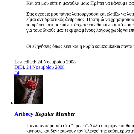
Kαι ότι μου είπε η μανούλα μου: Πρέπει να κάνουμε φασ
Στις σχέσεις μου πάντα λειτουργούσα και ελπίζω να λειτ
είμαι αντιδραστικός άνθρωπος. Προτιμώ να χρησιμοποιώ
το πρέπει κάτι με πιάνει..άσχετα εάν θα κάνω αυτό που
για τους δικούς μας τεκμιριωμένους λόγους χωρίς να ε
Οι εξηγήσεις όπως λέει και η κυρία soutzoukakia πάντα 
Last edited:
24 Νοεμβρίου 2008
DiDi
,
24 Νοεμβρίου 2008
#4
Aribecy
Regular Member
Παντα αντιδρουσα στα "πρεπει".Αλλα υπηρχαν και θα υ
κινησεις,και δεν παιρνουν τον 'ελεγχο' της καθημερινοτ