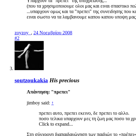
Yπαρχουν τα "πρεπει" της υποχρεωσης...
(που τα χρησιμοποιουμε ολοι μας και ειναι σπαστικο πο
...υπαρχουν ομως και τα "πρεπει" της συνειδησης που
ειναι σωστο να τα λαμβανουμε καπου καπου υποψη μας
zoyzoy_
,
24 Νοεμβρίου 2008
#2
soutzoukakia
His precious
Απάντηση: "πρεπει"
jimboy said:
↑
πρεπει αυτο, πρεπει εκεινο, δε πρεπει το αλλο.
ποσο τελικα υπαρχουν μες τη ζωη μας ποσο τα χ
Click to expand...
Στη σύγχρονη διαπαιδαγώγηση των παιδιών το «πρέπει» 