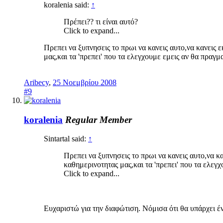
koralenia said:
↑
Πρέπει?? τι είναι αυτό?
Click to expand...
Πρεπει να ξυπνησεις το πρωι να κανεις αυτο,να κανεις 
μας,και τα 'πρεπει' που τα ελεγχουμε εμεις αν θα πρα
Aribecy
,
25 Νοεμβρίου 2008
#9
koralenia
Regular Member
Sintartal said:
↑
Πρεπει να ξυπνησεις το πρωι να κανεις αυτο,να κ
καθημερινοτητας μας,και τα 'πρεπει' που τα ελε
Click to expand...
Ευχαριστώ για την διαφώτιση. Νόμισα ότι θα υπάρχει 