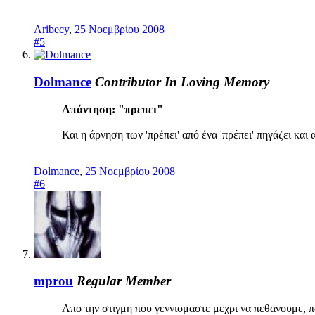
Aribecy
,
25 Νοεμβρίου 2008
#5
Dolmance
Contributor
In Loving Memory
Απάντηση: "πρεπει"
Και η άρνηση των 'πρέπει' από ένα 'πρέπει' πηγάζει και 
Dolmance
,
25 Νοεμβρίου 2008
#6
mprou
Regular Member
Απο την στιγμη που γεννιομαστε μεχρι να πεθανουμε, π