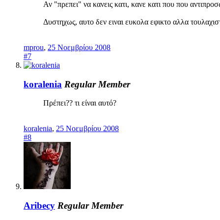
Αν "πρεπει" να κανεις κατι, κανε κατι που που αντιπροσ
Δυστηχως, αυτο δεν ειναι ευκολα εφικτο αλλα τουλαχ
mprou
,
25 Νοεμβρίου 2008
#7
koralenia
Regular Member
Πρέπει?? τι είναι αυτό?
koralenia
,
25 Νοεμβρίου 2008
#8
Aribecy
Regular Member