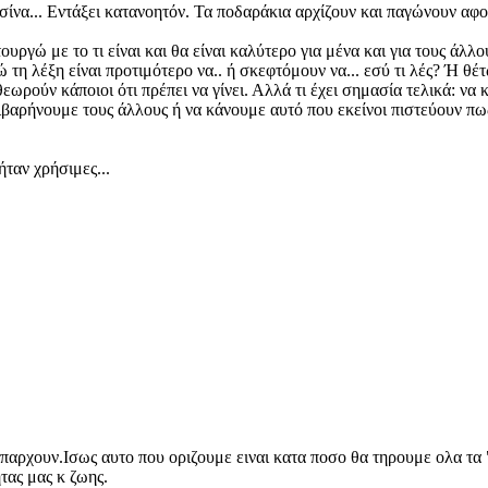
ίνα... Εντάξει κατανοητόν. Τα ποδαράκια αρχίζουν και παγώνουν αφού
ουργώ με το τι είναι και θα είναι καλύτερο για μένα και για τους άλλο
 τη λέξη είναι προτιμότερο να.. ή σκεφτόμουν να... εσύ τι λές? Ή θ
 θεωρούν κάποιοι ότι πρέπει να γίνει. Αλλά τι έχει σημασία τελικά:
πιβαρήνουμε τους άλλους ή να κάνουμε αυτό που εκείνοι πιστεύουν πω
ήταν χρήσιμες...
παρχουν.Ισως αυτο που οριζουμε ειναι κατα ποσο θα τηρουμε ολα τα 
ητας μας κ ζωης.