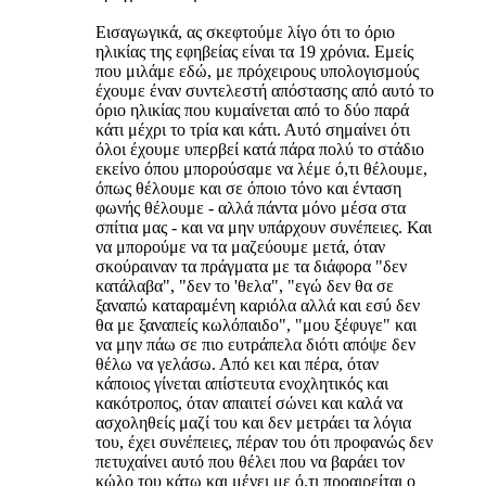
Εισαγωγικά, ας σκεφτούμε λίγο ότι το όριο
ηλικίας της εφηβείας είναι τα 19 χρόνια. Εμείς
που μιλάμε εδώ, με πρόχειρους υπολογισμούς
έχουμε έναν συντελεστή απόστασης από αυτό το
όριο ηλικίας που κυμαίνεται από το δύο παρά
κάτι μέχρι το τρία και κάτι. Αυτό σημαίνει ότι
όλοι έχουμε υπερβεί κατά πάρα πολύ το στάδιο
εκείνο όπου μπορούσαμε να λέμε ό,τι θέλουμε,
όπως θέλουμε και σε όποιο τόνο και ένταση
φωνής θέλουμε - αλλά πάντα μόνο μέσα στα
σπίτια μας - και να μην υπάρχουν συνέπειες. Και
να μπορούμε να τα μαζεύουμε μετά, όταν
σκούραιναν τα πράγματα με τα διάφορα "δεν
κατάλαβα", "δεν το 'θελα", "εγώ δεν θα σε
ξαναπώ καταραμένη καριόλα αλλά και εσύ δεν
θα με ξαναπείς κωλόπαιδο", "μου ξέφυγε" και
να μην πάω σε πιο ευτράπελα διότι απόψε δεν
θέλω να γελάσω. Από κει και πέρα, όταν
κάποιος γίνεται απίστευτα ενοχλητικός και
κακότροπος, όταν απαιτεί σώνει και καλά να
ασχοληθείς μαζί του και δεν μετράει τα λόγια
του, έχει συνέπειες, πέραν του ότι προφανώς δεν
πετυχαίνει αυτό που θέλει που να βαράει τον
κώλο του κάτω και μένει με ό,τι προαιρείται ο