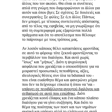
άλλος που τον ακούει. Θα είναι οι συνέπειες
απλά στη γνώμη που διαμορφώνουν οι άλλοι για
αυτόν και όπου βγει; Σε σχέσεις; Σε δουλειές και
συνεργασίες; Σε φιλίες; Σε ό,τι άλλο; Πάντως
δεν μπορεί, με τέτοιους συντελεστές απόστασης
από το τέλος της εφηβείας, να μη γνωρίζουμε ότι
από τη συμπεριφορά μας εξαρτώνται πολλά
πράγματα και ότι το αποτέλεσμα που θέλουμε
το παίρνουμε με τους τρόπους μας.
Αν λοιπόν κάποιος θέλει καταστάσεις φροντίδας
σε αυτό το φόρουμ τότε ξεκινά φροντίζοντας το
περιβάλλον του διαλόγου. Και αυτό χωρίς
"ίσως" και "μήπως". Διότι η ψυχολογική
ασφάλεια που χρειάζεται ο οποιοσδήποτε για να
μοιραστεί προσωπικές πεποιθήσεις, αξίες,
ιδεολογικές θέσεις συν όλα τα bdsmικά του -
που είναι ευαίσθητο θέμα και φανερώνει μύχια
που δεν τα δείχνουμε εύκολα ή όπου να 'ναι -
υπάρχει σε περιβάλλοντα ανοιχτού διαλόγου και
σεβασμού σε αυτό που ειπώθηκε
. Διότι
χρειάζεται κοινό έδαφος και ένα κάποιο πλαίσιο
διαλόγου για να γίνει συζήτηση. Και διότι το
θέμα της ποιότητας των ποστ και των νημάτων
φυσικά και υπάρχει αλλά το ελάττωμα σε αυτά