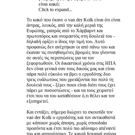
είναι κακό;
Click to expand...
Το κακό που έκανε ο van der Kolk είναι ότι είναι
άντρας, λευκός, από την καλή μεριά της
Ευρώπης, γιατρός από το Χάρβαρντ και
πρωτοπόρος και ονομαστός στη δουλειά του -
δηλαδή ορίζει ο ίδιος την τιμή του. Αυτό
προφανώς δεν ανέχτηκαν οι από πάνω του και
έκαναν τις συνηθισμένες βρομιές που γίνονται
σε αυτές τις περιπτώσεις για να τον
ξεφορτωθούν. Οι δικαστικοί χρόνοι στις ΗΠΑ
δεν είναι γενικά σαν τους δικούς μας και είναι
πάρα πολύ εύκολο να βρει ο εργοδότης δυο
τρεις ευάλωτους που χρειάζονται πιο πολύ τη
δουλειά τους - ξέρει ποιοι είναι διότι τους έχει
πάρει με ποσοστώσεις - και να τους χειριστεί
έτσι που να του καταθέσουν ό,τι θέλει και τον
εξυπηρετεί.
Και εντάξει, σήμερα διώχνει το σκουπίδι τον
van der Kolk ο εργοδότης και τον αντικαθιστά
με κάποιον χωρίς άποψη, χωρίς σπουδαία
προσόντα και έτσι πολύ πιο αδύναμο απέναντί
του και φτηνούτσικο. Σε καμιά δεκαριά χρόνια