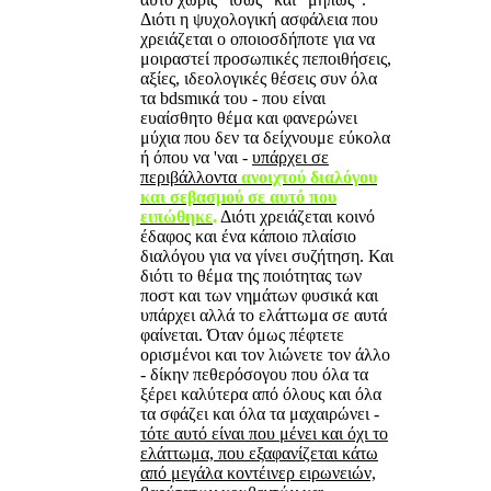
Διότι η ψυχολογική ασφάλεια που
χρειάζεται ο οποιοσδήποτε για να
μοιραστεί προσωπικές πεποιθήσεις,
αξίες, ιδεολογικές θέσεις συν όλα
τα bdsmικά του - που είναι
ευαίσθητο θέμα και φανερώνει
μύχια που δεν τα δείχνουμε εύκολα
ή όπου να 'ναι -
υπάρχει σε
περιβάλλοντα
ανοιχτού διαλόγου
και σεβασμού σε αυτό που
ειπώθηκε
.
Διότι χρειάζεται κοινό
έδαφος και ένα κάποιο πλαίσιο
διαλόγου για να γίνει συζήτηση. Και
διότι το θέμα της ποιότητας των
ποστ και των νημάτων φυσικά και
υπάρχει αλλά το ελάττωμα σε αυτά
φαίνεται. Όταν όμως πέφτετε
ορισμένοι και τον λιώνετε τον άλλο
- δίκην πεθερόσογου που όλα τα
ξέρει καλύτερα από όλους και όλα
τα σφάζει και όλα τα μαχαιρώνει -
τότε αυτό είναι που μένει και όχι το
ελάττωμα, που εξαφανίζεται κάτω
από μεγάλα κοντέινερ ειρωνειών,