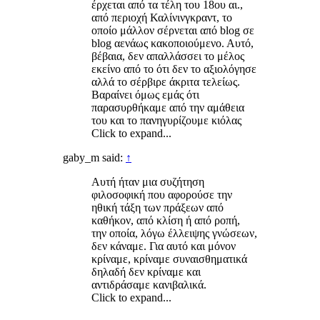
έρχεται από τα τέλη του 18ου αι.,
από περιοχή Καλίνινγκραντ, το
οποίο μάλλον σέρνεται από blog σε
blog αενάως κακοποιούμενο. Αυτό,
βέβαια, δεν απαλλάσσει το μέλος
εκείνο από το ότι δεν το αξιολόγησε
αλλά το σέρβιρε άκριτα τελείως.
Βαραίνει όμως εμάς ότι
παρασυρθήκαμε από την αμάθεια
του και το πανηγυρίζουμε κιόλας
Click to expand...
gaby_m said:
↑
Αυτή ήταν μια συζήτηση
φιλοσοφική που αφορούσε την
ηθική τάξη των πράξεων από
καθήκον, από κλίση ή από ροπή,
την οποία, λόγω έλλειψης γνώσεων,
δεν κάναμε. Για αυτό και μόνον
κρίναμε, κρίναμε συναισθηματικά
δηλαδή δεν κρίναμε και
αντιδράσαμε κανιβαλικά.
Click to expand...