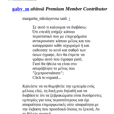
gaby_m
ahinsā
Premium Member
Contributor
margarita_nikolayevna said:
↑
Σε αυτό τι καλουμαι να διαβάσω;
Ότι επειδή υπήρξε κάποιο
περιστατικό που με επιχειρήματα
αντικρουσατε κάποιο μέλος και του
καταρριψατε κάθε ισχυρισμό ή και
εκθεσατε το κενό και σαθρό των
όσων έγραψε, δεν θα έπρεπε να
γράψω αυτό που έγραψα γιατί;
Γιατί θα ήθελα να είναι στο
απυρόβλητο το μέλος που
"ξεμπροστιάσατε";
Click to expand...
Καλείστε να να θυμηθείτε την εμπειρία ενός
μέλους εδώ, τη δική μου δηλαδή και να
διαβάσετε ότι τα ξεβρακώματα είναι δυσάρεστες
εμπειρίες για τους περισσότερους και όχι
απαραίτητα επιμορφωτικές ούτε απαραίτητα με
την έκβαση που προσδοκά όποιος το ξεκινά. Αν
το θέλετε φυσικά.