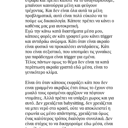
στραβά και πρέπει κάποτε να το αναγνωρίσουμε,
μπαίνουν καινούργια μέλη και φεύγουν
τρέχοντας. Και δεν είναι όλα αυτά τα μέλη
προβληματικά, αυτό είναι πολύ εύκολο να το
πούμε ως δικαιολογία. Κάποτε πρέπει να κάνει ο
καθένας μας μια αυτοκριτική.
Εγώ την κάνω κατά διαστήματα μέσα μου,
κάποιες φορές αν κάτι γραφτεί μου κάνει trigger
και αντιδράω ανώριμα. Κάτι όταν είναι ακραίο
είναι φυσικό να προκαλέσει αντιδράσεις. Κάτι
που είναι σεξιστικό, που υποτιμάει τις γυναίκες
για παράδειγμα είναι trigger για εμένα.
Τέλος πάντων ομως το θέμα δεν είναι τα κατά
περίπτωση ακραία γραπτά εδώ μέσα, είναι το
γενικότερο κλίμα.
Είναι ότι όταν κάποιος εκφράζει κάτι που δεν
ειναι γραμμένο ακριβώς έτσι όπως το έχουν στο
μυαλό τους ορισμένοι αρχίζουν να πέφτουν
ντομάτες. Αλλά πρέπει να υπάρξει χωρος και για
αυτό. Δεν χρειάζεται babysitting, δεν χρειάζεται
να μπει νερό στο κρασί, ούτε να αποκλειστεί η
ειρωνία ως μέσο απάντησης, χρειάζεται όμως
ένας καλύτερος τρόπος διαλόγου συνολικά. Δεν
είναι στόχος το να δικηγορούμε εδω μέσα, είναι