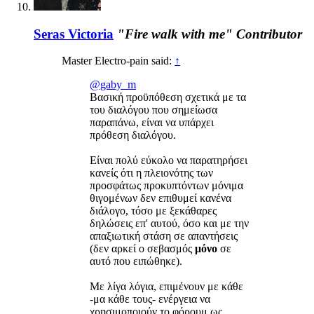
Seras Victoria
"Fire walk with me"
Contributor
Master Electro-pain said:
↑
@gaby_m
Βασική προϋπόθεση σχετικά με τα
του διαλόγου που σημείωσα
παραπάνω, είναι να υπάρχει
πρόθεση διαλόγου.
Είναι πολύ εύκολο να παρατηρήσει
κανείς ότι η πλειονότης των
προσφάτως προκυπτόντων μόνιμα
θιγομένων δεν επιθυμεί κανένα
διάλογο, τόσο με ξεκάθαρες
δηλώσεις επ' αυτού, όσο και με την
απαξιωτική στάση σε απαντήσεις
(δεν αρκεί ο σεβασμός
μόνο
σε
αυτό που ειπώθηκε).
Με λίγα λόγια, επιμένουν με κάθε
-μα κάθε τους- ενέργεια να
χρησιμοποιούν το φόρουμ ως