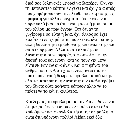
δικό σας βεληνεκές μπορεί να διαφέρει. Όχι για
τη μετανεοτερικότητα εν γένει και όχι για αυτούς
που χρησιμοποιούν την ελευθερία έκφρασης ως
πρόφαση για άλλα πράγματα. Για μένα είναι
πάρα πολύ βασικό ότι είναι η άποψή μου ίση με
του άλλου με ποια έννοια; Όχι ότι αν τη
ζυγίσουμε θα είναι η ίδια, όχι, άλλος θα έχει
καλύτερα επιχειρήματα, πιο εκτεταμένη οπτική,
άλλη δυνατότητα εμβάθυνσης και ανάλυσης όλα
αυτά υπάρχουν. Αλλά το ότι όλοι έχουν
δυνατότητα συνεισφοράς στο σύνολο με την
άποψή τους και έχουν κάτι να πουν για μένα
είναι εκ των ων ουκ άνευ. Και ο πυρήνας του
ανθρωπισμού. Διότι χτυπώντας ανελέητα το
ποστ που είναι ή θεωρείτε προβληματικό και με
ελαττώματα ούτε τη δυνατότητα να καλυτερέψει
του δίνετε ούτε αφήνετε κάποιον άλλο να το
πιάσει να το κάνει καλύτερο.
Και ξέρετε, το πρόβλημα με τον Aidan δεν είναι
ότι μας το έφερε κάποιος εδώ πέρα στα καλά
καθούμενα και σκανδαλιστήκαμε, το πρόβλημα
είναι ότι υπάρχουν πολλοί Aidan εκεί έξω.