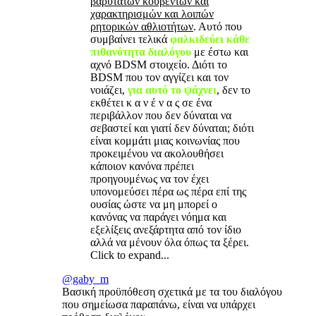
βαρύτατων κουβεντών και
χαρακτηρισμών και λοιπών
ρητορικών αθλιοτήτων
. Αυτό που
συμβαίνει τελικά
φαλκιδεύει κάθε
πιθανότητα διαλόγου
με έστω και
αχνό BDSM στοιχείο. Διότι το
BDSM που τον αγγίζει και τον
νοιάζει,
για αυτό το ψάχνει
, δεν το
εκθέτει κ α ν έ ν α ς σε ένα
περιβάλλον που δεν δύναται να
σεβαστεί και γιατί δεν δύναται; διότι
είναι κομμάτι μιας κοινωνίας που
προκειμένου να ακολουθήσει
κάποιον κανόνα πρέπει
προηγουμένως να τον έχει
υπονομεύσει πέρα ως πέρα επί της
ουσίας ώστε να μη μπορεί ο
κανόνας να παράγει νόημα και
εξελίξεις ανεξάρτητα από τον ίδιο
αλλά να μένουν όλα όπως τα ξέρει.
Click to expand...
@gaby_m
Βασική προϋπόθεση σχετικά με τα του διαλόγου
που σημείωσα παραπάνω, είναι να υπάρχει