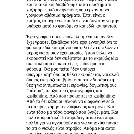
και φυσικά και διαβάζουμε κατά διαστήματα
χαζομάρες από ανθρωπους που έρχονται να
γράψουν αβάσιμα πράγματα. Έτσι είναι ο
κόσμος φτιαγμένος και δεν είναι δυνατόν να μην
υπάρχει αυτό το φαινόμενο και εδώ και παντού.
Έχει γραφτεί όμως επανειλημμένα και αν δεν
έχει γραφτεί ξεκάθαρα τότε έχει εννοηθεί ότι το
φόρουμ εδώ και χρόνια αποτελεί ένα αφιλόξενο
μέρος για όποιον έχει απορίες ή που θέλει να
εκφραστεί και δεν σκέφτεται με το ακριβώς ιδιο
σκεπτικό που επικρατεί ως status quo στο
φόρουμ. Θα μου πείτε "δεν υπάρχει
απαγόρευση" όποιος θέλει εκφράζεται, ναι αλλά
όποιος εκφράζεται βρίσκεται στην δυσάρεστη
θέση να αντιμετωπίσει ειρωνίες, δογματισμους,
"σάτιρα", απαξιωτικές φωτογραφίες και
gaslighting. Από πού προκύπτει το gaslighting;
Από το ότι κάποιοι θέλουν να διαφωνούν εδώ
μέσα προς χάρην της διαφωνίας και μόνο. Και
είναι τόσο μα τόσο φανερό που βγάζει μάτι. Και
πολύ κουραστικό.Τα παραδείγματα είναι πάρα
πολλά για να αγνοηθούν και για να ισχύει πάντα
το οτι ο γιαλός είναι στραβος. Ακόμα και αυτοί
που είναι έμπειροι και μπορούν να το