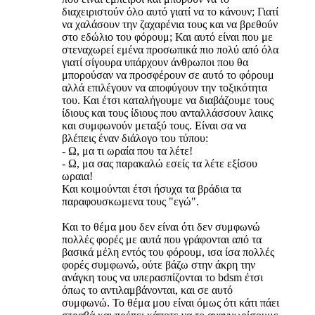
διαχειριστούν όλο αυτό γιατί να το κάνουν; Γιατί
να χαλάσουν την ζαχαρένια τους και να βρεθούν
στο εδώλιο του φόρουμ; Και αυτό είναι που με
στεναχωρεί εμένα προσωπικά πιο πολύ από όλα
γιατί σίγουρα υπάρχουν άνθρωποι που θα
μπορούσαν να προσφέρουν σε αυτό το φόρουμ
αλλά επιλέγουν να αποφύγουν την τοξικότητα
του. Και έτσι καταλήγουμε να διαβάζουμε τους
ίδιους και τους ίδιους που ανταλλάσσουν λαικς
και συμφωνούν μεταξύ τους. Είναι σα να
βλέπεις έναν διάλογο του τύπου:
- Ω, μα τι ωραία που τα λέτε!
- Ω, μα σας παρακαλώ εσείς τα λέτε εξίσου
ωραια!
Και κοιμούνται έτσι ήσυχα τα βράδια τα
παραφουσκωμενα τους "εγώ".
Και το θέμα μου δεν είναι ότι δεν συμφωνώ
πολλές φορές με αυτά που γράφονται από τα
βασικά μέλη εντός του φόρουμ, ισα ίσα πολλές
φορές συμφωνώ, ούτε βάζω στην άκρη την
ανάγκη τους να υπερασπίζονται το bdsm έτσι
όπως το αντιλαμβάνονται, και σε αυτό
συμφωνώ. Το θέμα μου είναι όμως ότι κάτι πάει