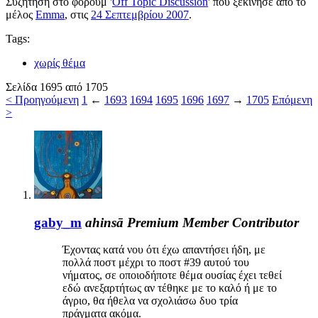
Συζήτηση στο φόρουμ '
Off Topic Discussion
' που ξεκίνησε από το
μέλος
Emma
, στις
24 Σεπτεμβρίου 2007
.
Tags:
χωρίς θέμα
Σελίδα 1695 από 1705
< Προηγούμενη
1
←
1693
1694
1695
1696
1697
→
1705
Επόμενη
>
gaby_m
ahinsā
Premium Member
Contributor
Έχοντας κατά νου ότι έχω απαντήσει ήδη, με
πολλά ποστ μέχρι το ποστ #39 αυτού του
νήματος, σε οποιοδήποτε θέμα ουσίας έχει τεθεί
εδώ ανεξαρτήτως αν τέθηκε με το καλό ή με το
άγριο, θα ήθελα να σχολιάσω δυο τρία
πράγματα ακόμα.