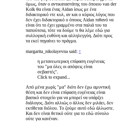
όμως, όταν ο αντικαταστάτης του όποιου van der
Kolk θα είναι ένας Aidan ίσως με ένα
διδακτορικό ντε κυλ, αν και ο κύριος λόγος που
δεν έχει διδακτορικό ο όποιος Aidan πιθανό να
είναι ότι το έχει γραμμένο στα παλιά του τα
παπούτσια, τότε να δούμε τι θα λέμε εδώ για
συλλογική ευθύνη και αλληλεγγύη. Διότι προς
τα εκεί πηγαίνει το πράγμα.
margarita_nikolayevna said:
↑
η μετανεωτερικη επίφαση ευγένειας
του "μα όλες οι απόψεις είναι
σεβαστές".
Click to expand...
Από μένα χωρίς "μα" διότι δεν έχω αμυντική
θέση και δεν είναι επίφαση ευγένειας είναι
βασικό στοιχείο για να μπορεί να υπάρξει
διάλογος. Διότι αλλιώς ο άλλος δεν μιλάει, δεν
εκτίθεται διόλου. Το ζούμε αυτό εδώ άλλωστε.
Και δεν είναι θετικό ούτε για το εδώ σύνολο
ούτε για κανέναν.