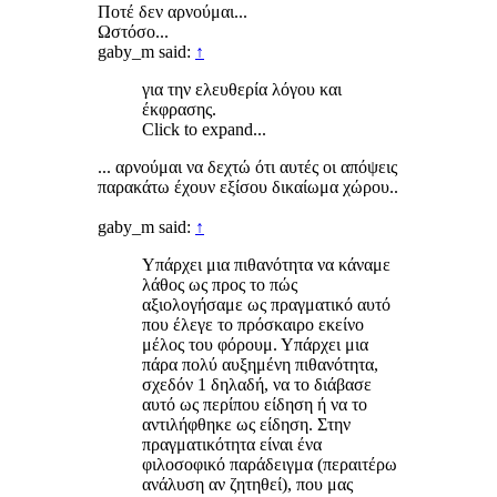
Ποτέ δεν αρνούμαι...
Ωστόσο...
gaby_m said:
↑
για την ελευθερία λόγου και
έκφρασης.
Click to expand...
... αρνούμαι να δεχτώ ότι αυτές οι απόψεις
παρακάτω έχουν εξίσου δικαίωμα χώρου..
gaby_m said:
↑
Υπάρχει μια πιθανότητα να κάναμε
λάθος ως προς το πώς
αξιολογήσαμε ως πραγματικό αυτό
που έλεγε το πρόσκαιρο εκείνο
μέλος του φόρουμ. Υπάρχει μια
πάρα πολύ αυξημένη πιθανότητα,
σχεδόν 1 δηλαδή, να το διάβασε
αυτό ως περίπου είδηση ή να το
αντιλήφθηκε ως είδηση. Στην
πραγματικότητα είναι ένα
φιλοσοφικό παράδειγμα (περαιτέρω
ανάλυση αν ζητηθεί), που μας