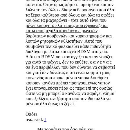
φαίνεται. Όταν όμως πέφτετε ορισμένοι και τον
λιώνετε τον άλλο - δίκην πεθερόσογου που όλα
τα ξέρει καλύτερα από όλους και όλα τα σφάζει
και όλα τα μαχαιρώνει -
τότε αυτό είναι που
μένει και όχι το ελάττωμα, που εξαφανίζεται
κάτω από μεγάλα κοντέινερ ειρωνειών,
βαρύτατων κουβεντών και χαρακτηρισμών και
λοιπών ρητορικών αθλιοτήτων
. Αυτό που
συμβαίνει τελικά φαλκιδεύει κάθε πιθανότητα
διαλόγου με έστω και αχνό BDSM στοιχείο.
Διότι το BDSM που τον αγγίζει και τον νοιάζει,
για αυτό το ψάχνει, δεν το εκθέτει κ α ν έ ν α ς
σε ένα περιβάλλον που δεν δύναται να σεβαστεί
και γιατί δεν δύναται; διότι είναι κομμάτι μιας
κοινωνίας που προκειμένου να ακολουθήσει
κάποιον κανόνα πρέπει προηγουμένως να τον
έχει υπονομεύσει πέρα ως πέρα επί της ουσίας
ώστε να μη μπορεί ο κανόνας να παράγει νόημα
και εξελίξεις ανεξάρτητα από τον ίδιο αλλά να
μένουν όλα όπως τα ξέρει.
Οπότε
rea.. said:
↑
Με τρομάζει που όσο πάει και