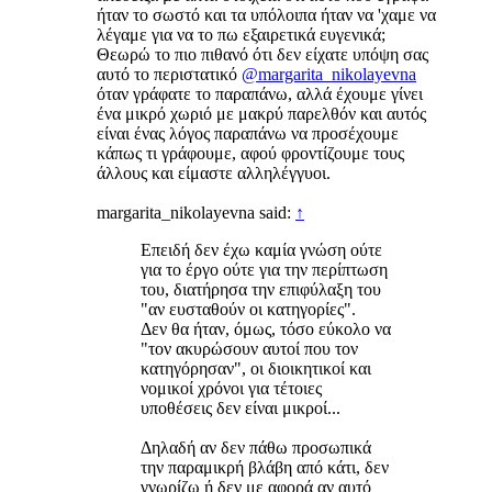
ήταν το σωστό και τα υπόλοιπα ήταν να 'χαμε να
λέγαμε για να το πω εξαιρετικά ευγενικά;
Θεωρώ το πιο πιθανό ότι δεν είχατε υπόψη σας
αυτό το περιστατικό
@margarita_nikolayevna
όταν γράφατε το παραπάνω, αλλά έχουμε γίνει
ένα μικρό χωριό με μακρύ παρελθόν και αυτός
είναι ένας λόγος παραπάνω να προσέχουμε
κάπως τι γράφουμε, αφού φροντίζουμε τους
άλλους και είμαστε αλληλέγγυοι.
margarita_nikolayevna said:
↑
Επειδή δεν έχω καμία γνώση ούτε
για το έργο ούτε για την περίπτωση
του, διατήρησα την επιφύλαξη του
"αν ευσταθούν οι κατηγορίες".
Δεν θα ήταν, όμως, τόσο εύκολο να
"τον ακυρώσουν αυτοί που τον
κατηγόρησαν", οι διοικητικοί και
νομικοί χρόνοι για τέτοιες
υποθέσεις δεν είναι μικροί...
Δηλαδή αν δεν πάθω προσωπικά
την παραμικρή βλάβη από κάτι, δεν
γνωρίζω ή δεν με αφορά αν αυτό