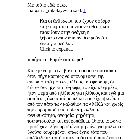
Με τούτο εδώ όμως,
margarita_nikolayevna said:
↑
Και οι άνθρωποι που έχουν σοβαρά
επιχειρήματα απαντούν ευθέως και
τσακίζουν στην ανάγκη ή
ξεβρακωνουν όποιον θεωρούν ότι
είναι για ρεζίλι...
Click to expand...
τι πήγα και θυμήθηκα τώρα!
Και εμένα με είχε βρει μια φορά τέτοιο κακό
όταν πήγε κάποιος να υπονομεύσει την
ακεραιότητά μου ως μέλους του φόρουμ, ότι
δήθεν δεν ήξερα τι έγραφα, το είχα κλεμμένο,
ήταν ψέμα από ηλίθιους για ηλίθιους και εγώ μια
φασίστω, όλα αυτά με υλικά που είχε ψωνίσει
από τον πάτο των καλαθιών των ΜΚΔ και χωρίς
την παραμικρή τεκμηρίωση, αλλά με
ανευθυνότητα, ανοησία, ρηχότητα,
τσαπατσουλιά και εχθροπάθεια. Οπότε ίσως να
προσέχανε λίγο ορισμένοι μη πάνε για μαλλί και
βγούνε κουρεμένοι, όπως έγινε τότε που
απέδειξα με απτά στοιχεία ότι αυτό που έγραφα