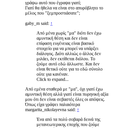
γράψω αυτό που έγραψα γιατί;
Γιατί θα ήθελα να είναι στο απυρόβλητο το
μέλος που "ξεμπροστιάσατε";
gaby_m said:
↑
Από μένα χωρίς "μα" διότι δεν έχω
αμυντική θέση και δεν είναι
επίφαση ευγένειας είναι βασικό
στοιχείο για να μπορεί να υπάρξει
διάλογος. Διότι αλλιώς ο άλλος δεν
μιλάει, δεν εκτίθεται διόλου. Το
ζούμε αυτό εδώ άλλωστε. Και δεν
είναι θετικό ούτε για το εδώ σύνολο
ούτε για κανέναν.
Click to expand...
Από εμένα σταθερά με "μα", όχι γιατί έχω
αμυντική θέση αλλά γιατί είναι πυρηνική αξία
μου ότι δεν είναι σεβαστές όλες οι απόψεις.
Όπως είχα γράψει παλαιότερα
margarita_nikolayevna said:
↑
Ένα από τα πολύ σοβαρά δεινά της
μετανεωτερικης εποχής που ζούμε