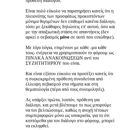
πρόθεση διαλόγου.
Είναι πολύ εύκολο να παρατηρήσει κανείς ότι η
πλειονότης των προσφάτως προκυπτόντων
μόνιμα θιγομένων δεν επιθυμεί κανένα διάλογο,
τόσο με ξεκάθαρες δηλώσεις επ' αυτού, όσο και
με την απαξιωτική στάση σε απαντήσεις (δεν
αρκεί ο σεβασμός
μόνο
σε αυτό που ειπώθηκε).
Με λίγα λόγια, επιμένουν με κάθε -μα κάθε
τους- ενέργεια να χρησιμοποιούν το φόρουμ ως
ΠΙΝΑΚΑ ΑΝΑΚΟΙΝΩΣΕΩΝ αντί του
ΣΥΖΗΤΗΤΗΡΙΟΥ που είναι.
Και είναι εξίσου εύκολο να προσέξει κανείς ότι
η συγκεκριμένη πρόθεση συνοδεύται από
έλλειψη σεβασμού στα νήματα και στη
θεματολογία (πέρα από τους συνομιλητές).
Ας υπάρξει πρώτα, λοιπόν, πρόθεση για
διάλογο, και μετά βλέπουμε το πως μπορούμε
να τον βελτιώσουμε, καθώς η ανοχή τέτοιων
συμπεριφορών μόνο ως υποκρισία, για το ότι
κοπτόμεθα για τον διάλογο στο φόρουμ, μπορεί
να εκληφθεί.