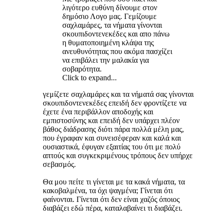
λιγότερο ευθύνη δίνουμε στον
δημόσιο Λογο μας. Γεμίζουμε
σαχλαμάρες, τα νήματα γίνονται
σκουπιδοντενεκέδες και απο πάνω
η θυματοποιημένη κλάψα της
ανευθυνότητας που ακόμα πασχίζει
να επιβάλει την μαλακία για
σοβαρότητα.
Click to expand...
γεμίζετε σαχλαμάρες και τα νήματά σας γίνονται
σκουπιδοντενεκέδες επειδή δεν φροντίζετε να
έχετε ένα περιβάλλον αποδοχής και
εμπιστοσύνης και επειδή δεν υπάρχει πλέον
βάθος διάδρασης διότι πάρα πολλά μέλη μας,
που έγραφαν και συνεισέφεραν και καλά και
ουσιαστικά, έφυγαν εξαιτίας του ότι με πολύ
απτούς και συγκεκριμένους τρόπους δεν υπήρχε
σεβασμός.
Θα μου πείτε τι γίνεται με τα κακά νήματα, τα
κακοβαλμένα, τα όχι ψαγμένα; Γίνεται ότι
φαίνονται. Γίνεται ότι δεν είναι χαζός όποιος
διαβάζει εδώ πέρα, καταλαβαίνει τι διαβάζει.