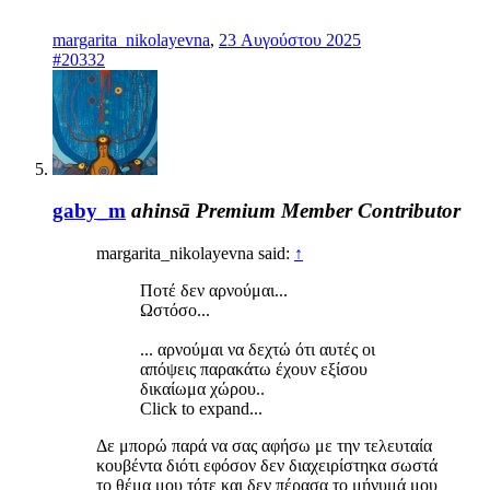
margarita_nikolayevna
,
23 Αυγούστου 2025
#20332
gaby_m
ahinsā
Premium Member
Contributor
margarita_nikolayevna said:
↑
Ποτέ δεν αρνούμαι...
Ωστόσο...
... αρνούμαι να δεχτώ ότι αυτές οι
απόψεις παρακάτω έχουν εξίσου
δικαίωμα χώρου..
Click to expand...
Δε μπορώ παρά να σας αφήσω με την τελευταία
κουβέντα διότι εφόσον δεν διαχειρίστηκα σωστά
το θέμα μου τότε και δεν πέρασα το μήνυμά μου