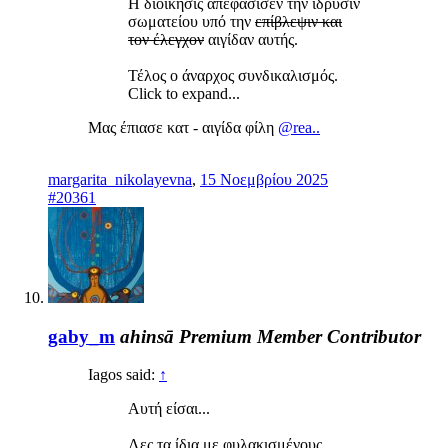
Η διοίκησις απεφάσισεν την ίδρυσιν
σωματείου υπό την
επίβλεψιν και
τον έλεγχον
αιγίδαν αυτής.
Τέλος ο άναρχος συνδικαλισμός.
Click to expand...
Μας έπιασε κατ - αιγίδα φίλη
@rea..
margarita_nikolayevna
,
15 Νοεμβρίου 2025
#20361
gaby_m
ahinsā
Premium Member
Contributor
Iagos said:
↑
Αυτή είσαι...
Λες τα ίδια με φυλακισμένους