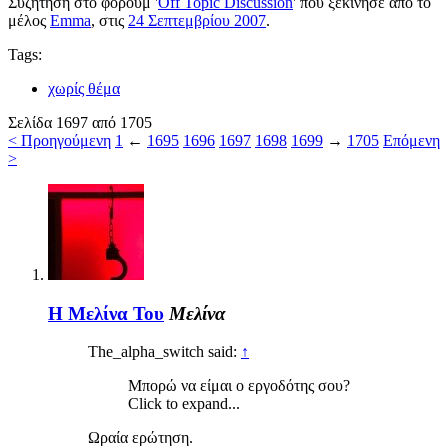
Συζήτηση στο φόρουμ '
Off Topic Discussion
' που ξεκίνησε από το
μέλος
Emma
, στις
24 Σεπτεμβρίου 2007
.
Tags:
χωρίς θέμα
Σελίδα 1697 από 1705
< Προηγούμενη
1
←
1695
1696
1697
1698
1699
→
1705
Επόμενη
>
Η Μελίνα Του
Μελίνα
The_alpha_switch said:
↑
Μπορώ να είμαι ο εργοδότης σου?
Click to expand...
Ωραία ερώτηση.