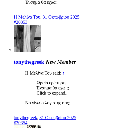
Ένσημα θα εχω;;;
Η Μελίνα Του
,
31 Οκτωβρίου 2025
#20353
tonythegreek
New Member
Η Μελίνα Του said:
↑
Ωραία ερώτηση.
Ένσημα θα εχω;;;
Click to expand...
Να γίνω ο λογιστής σας;
tonythegreek
,
31 Οκτωβρίου 2025
#20354