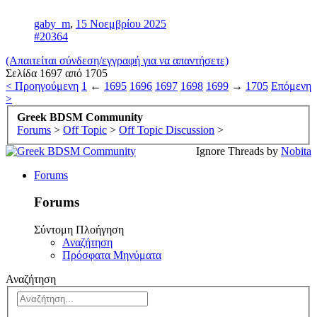
gaby_m
,
15 Νοεμβρίου 2025
#20364
(Απαιτείται σύνδεση/εγγραφή για να απαντήσετε)
Σελίδα 1697 από 1705
< Προηγούμενη
1
←
1695
1696
1697
1698
1699
→
1705
Επόμενη
>
Greek BDSM Community
Forums
>
Off Topic
>
Off Topic Discussion
>
Ignore Threads by
Nobita
Forums
Forums
Σύντομη Πλοήγηση
Αναζήτηση
Πρόσφατα Μηνύματα
Αναζήτηση