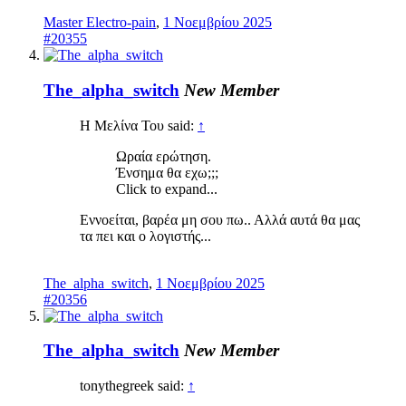
Master Electro-pain
,
1 Νοεμβρίου 2025
#20355
The_alpha_switch
New Member
Η Μελίνα Του said:
↑
Ωραία ερώτηση.
Ένσημα θα εχω;;;
Click to expand...
Εννοείται, βαρέα μη σου πω.. Αλλά αυτά θα μας
τα πει και ο λογιστής...
The_alpha_switch
,
1 Νοεμβρίου 2025
#20356
The_alpha_switch
New Member
tonythegreek said:
↑