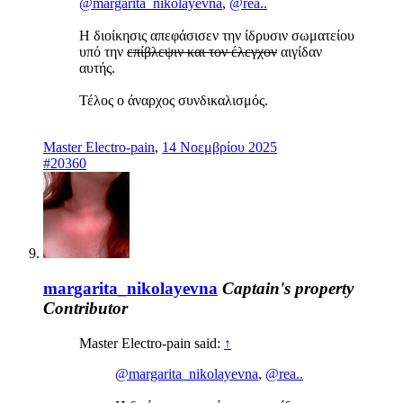
@margarita_nikolayevna
,
@rea..
Η διοίκησις απεφάσισεν την ίδρυσιν σωματείου
υπό την
επίβλεψιν και τον έλεγχον
αιγίδαν
αυτής.
Τέλος ο άναρχος συνδικαλισμός.
Master Electro-pain
,
14 Νοεμβρίου 2025
#20360
margarita_nikolayevna
Captain's property
Contributor
Master Electro-pain said:
↑
@margarita_nikolayevna
,
@rea..