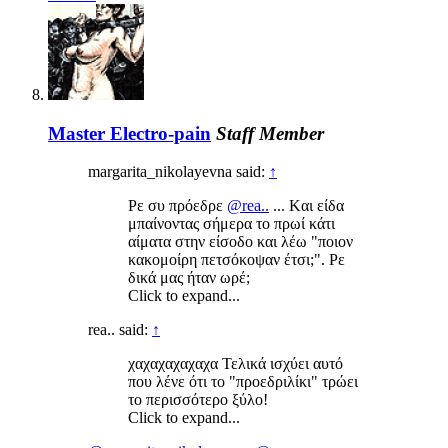
Master Electro-pain
Staff Member
margarita_nikolayevna said:
↑
Ρε συ πρόεδρε
@rea..
... Kαι είδα
μπαίνοντας σήμερα το πρωί κάτι
αίματα στην είσοδο και λέω "ποιον
κακομοίρη πετσόκοψαν έτσι;". Ρε
δικά μας ήταν ωρέ;
Click to expand...
rea.. said:
↑
χαχαχαχαχαχα Τελικά ισχύει αυτό
που λένε ότι το "προεδριλίκι" τρώει
το περισσότερο ξύλο!
Click to expand...