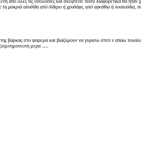
μένη από όλες τις υπόλοιπες και σκεφτείτε πόσο διαφορετικά θα ήταν 
ε τη μακριά αλυσίδα από σίδερο ή χρυσάφι, από αγκάθια ή λουλούδια, που
 της βαρκας στο ψαρεμα και βιαζομουν να γυρισω σπιτι ν απαω τουαλετ
ιομνημονευτη μερα .....