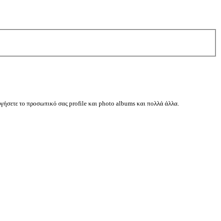
ργήσετε το προσωπικό σας profile και photo albums και πολλά άλλα.