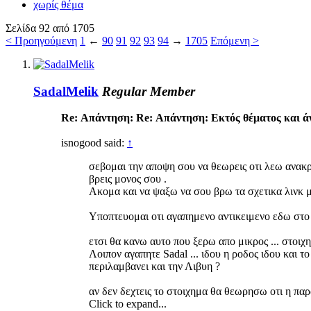
χωρίς θέμα
Σελίδα 92 από 1705
< Προηγούμενη
1
←
90
91
92
93
94
→
1705
Επόμενη >
SadalMelik
Regular Member
Re: Απάντηση: Re: Απάντηση: Eκτός θέματος και άν
isnogood said:
↑
σεβομαι την αποψη σου να θεωρεις οτι λεω ανακρι
βρεις μονος σου .
Ακομα και να ψαξω να σου βρω τα σχετικα λινκ μετ
Υποπτευομαι οτι αγαπημενο αντικειμενο εδω στο φ
ετσι θα κανω αυτο που ξερω απο μικρος ... στοιχη
Λοιπον αγαπητε Sadal ... ιδου η ροδος ιδου και το
περιλαμβανει και την Λιβυη ?
αν δεν δεχτεις το στοιχημα θα θεωρησω οτι η παρ
Click to expand...