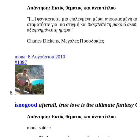
Απάντηση: Eκτός θέματος και άνευ τίτλου
"[...] φανταστείτε μια επιλεγμένη μέρα, αποσπασμένη α
σταματήστε για μια στιγμή και
σκεφτείτε τη μακριά αλυσ
αξιομνημόνευτη ημέρα
."
Charles Dickens, Μεγάλες Προσδοκίες
mona
,
6 Αυγούστου 2010
#1097
isnogood
afterall, true love is the ultimate fantasy
Απάντηση: Eκτός θέματος και άνευ τίτλου
mona said:
↑