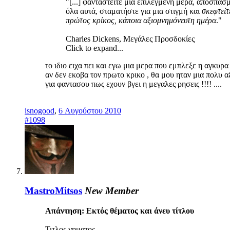
"[...] φανταστείτε μια επιλεγμένη μέρα, αποσπασ
όλα αυτά, σταματήστε για μια στιγμή και
σκεφτείτ
πρώτος κρίκος, κάποια αξιομνημόνευτη ημέρα
."
Charles Dickens, Μεγάλες Προσδοκίες
Click to expand...
το ιδιο ειχα πει και εγω μια μερα που εμπλεξε η αγκυρα
αν δεν εκοβα τον πρωτο κρικο , θα μου ηταν μια πολυ αξ
για φαντασου πως εχουν βγει η μεγαλες ρησεις !!!! ....
isnogood
,
6 Αυγούστου 2010
#1098
MastroMitsos
New Member
Απάντηση: Eκτός θέματος και άνευ τίτλου
Τιτλος νηματος