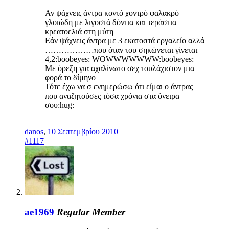
Αν ψάχνεις άντρα κοντό χοντρό φαλακρό
γλοιώδη με λιγοστά δόντια και τεράστια
κρεατοελιά στη μύτη
Εάν ψάχνεις άντρα με 3 εκατοστά εργαλείο αλλά
………………που όταν του σηκώνεται γίνεται
4,2:boobeyes: WOWWWWWWW:boobeyes:
Με όρεξη για αχαλίνωτο σεχ τουλάχιστον μια
φορά το δίμηνο
Τότε έχω να σ ενημερώσω ότι είμαι ο άντρας
που αναζητούσες τόσα χρόνια στα όνειρα
σου:hug:
danos
,
10 Σεπτεμβρίου 2010
#1117
ae1969
Regular Member