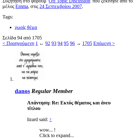
Συζήτηση στο φόρουμ '
Off Topic Discussion
' που ξεκίνησε από το
μέλος
Emma
, στις
24 Σεπτεμβρίου 2007
.
Tags:
χωρίς θέμα
Σελίδα 94 από 1705
< Προηγούμενη
1
←
92
93
94
95
96
→
1705
Επόμενη >
danos
Regular Member
Απάντηση: Re: Eκτός θέματος και άνευ
τίτλου
lizard said:
↑
wow... !
Click to expand...