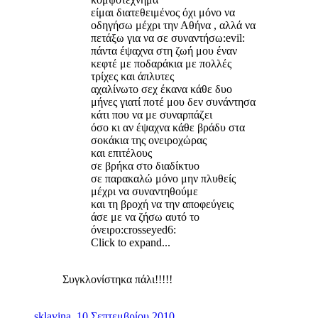
είμαι διατεθειμένος όχι μόνο να
οδηγήσω μέχρι την Αθήνα , αλλά να
πετάξω για να σε συναντήσω:evil:
πάντα έψαχνα στη ζωή μου έναν
κεφτέ με ποδαράκια με πολλές
τρίχες και άπλυτες
αχαλίνωτο σεχ έκανα κάθε δυο
μήνες γιατί ποτέ μου δεν συνάντησα
κάτι που να με συναρπάζει
όσο κι αν έψαχνα κάθε βράδυ στα
σοκάκια της ονειροχώρας
και επιτέλους
σε βρήκα στο διαδίκτυο
σε παρακαλώ μόνο μην πλυθείς
μέχρι να συναντηθούμε
και τη βροχή να την αποφεύγεις
άσε με να ζήσω αυτό το
όνειρο:crosseyed6:
Click to expand...
Συγκλονίστηκα πάλι!!!!!
sklavina
,
10 Σεπτεμβρίου 2010