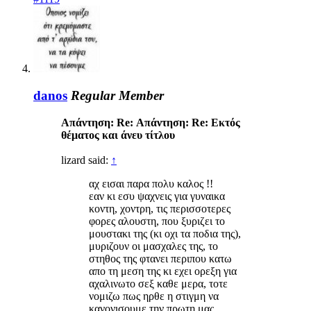
danos
Regular Member
Απάντηση: Re: Απάντηση: Re: Eκτός
θέματος και άνευ τίτλου
lizard said:
↑
αχ εισαι παρα πολυ καλος !!
εαν κι εσυ ψαχνεις για γυναικα
κοντη, χοντρη, τις περισσοτερες
φορες αλουστη, που ξυριζει το
μουστακι της (κι οχι τα ποδια της),
μυριζουν οι μασχαλες της, το
στηθος της φτανει περιπου κατω
απο τη μεση της κι εχει ορεξη για
αχαλινωτο σεξ καθε μερα, τοτε
νομιζω πως ηρθε η στιγμη να
κανονισουμε την πρωτη μας