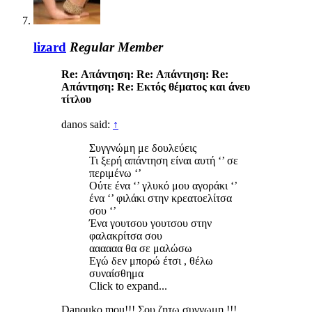
lizard
Regular Member
Re: Απάντηση: Re: Απάντηση: Re:
Απάντηση: Re: Eκτός θέματος και άνευ
τίτλου
danos said:
↑
Συγγνώμη με δουλεύεις
Τι ξερή απάντηση είναι αυτή ‘’ σε
περιμένω ‘’
Ούτε ένα ‘’ γλυκό μου αγοράκι ‘’
ένα ‘’ φιλάκι στην κρεατοελίτσα
σου ‘’
Ένα γουτσου γουτσου στην
φαλακρίτσα σου
αααααα θα σε μαλώσω
Εγώ δεν μπορώ έτσι , θέλω
συναίσθημα
Click to expand...
Danouko mou!!! Σου ζητω συγνωμη !!!