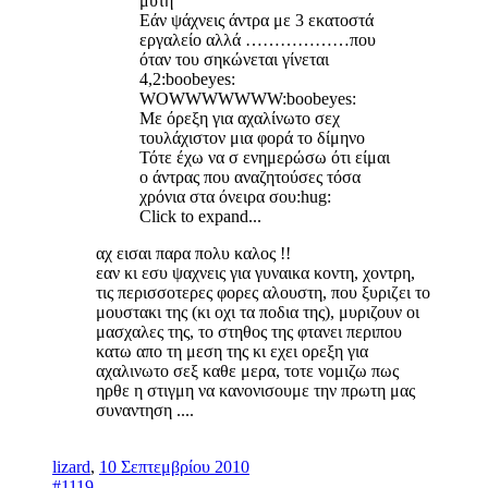
μύτη
Εάν ψάχνεις άντρα με 3 εκατοστά
εργαλείο αλλά ………………που
όταν του σηκώνεται γίνεται
4,2:boobeyes:
WOWWWWWWW:boobeyes:
Με όρεξη για αχαλίνωτο σεχ
τουλάχιστον μια φορά το δίμηνο
Τότε έχω να σ ενημερώσω ότι είμαι
ο άντρας που αναζητούσες τόσα
χρόνια στα όνειρα σου:hug:
Click to expand...
αχ εισαι παρα πολυ καλος !!
εαν κι εσυ ψαχνεις για γυναικα κοντη, χοντρη,
τις περισσοτερες φορες αλουστη, που ξυριζει το
μουστακι της (κι οχι τα ποδια της), μυριζουν οι
μασχαλες της, το στηθος της φτανει περιπου
κατω απο τη μεση της κι εχει ορεξη για
αχαλινωτο σεξ καθε μερα, τοτε νομιζω πως
ηρθε η στιγμη να κανονισουμε την πρωτη μας
συναντηση ....
lizard
,
10 Σεπτεμβρίου 2010
#1119