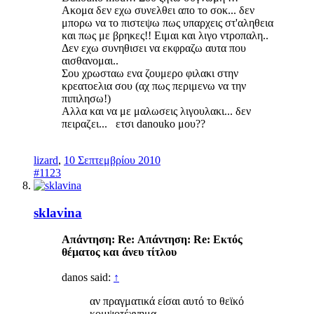
Ακομα δεν εχω συνελθει απο το σοκ... δεν
μπορω να το πιστεψω πως υπαρχεις στ'αληθεια
και πως με βρηκες!! Ειμαι και λιγο ντροπαλη..
Δεν εχω συνηθισει να εκφραζω αυτα που
αισθανομαι..
Σου χρωσταω ενα ζουμερο φιλακι στην
κρεατοελια σου (αχ πως περιμενω να την
πιπιλησω!)
Αλλα και να με μαλωσεις λιγουλακι... δεν
πειραζει... ετσι danouko μου??
lizard
,
10 Σεπτεμβρίου 2010
#1123
sklavina
Απάντηση: Re: Απάντηση: Re: Eκτός
θέματος και άνευ τίτλου
danos said:
↑
αν πραγματικά είσαι αυτό το θεϊκό
κομψοτέχνημα