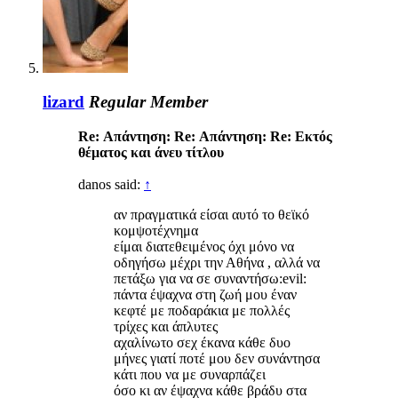
lizard
Regular Member
Re: Απάντηση: Re: Απάντηση: Re: Eκτός
θέματος και άνευ τίτλου
danos said:
↑
αν πραγματικά είσαι αυτό το θεϊκό
κομψοτέχνημα
είμαι διατεθειμένος όχι μόνο να
οδηγήσω μέχρι την Αθήνα , αλλά να
πετάξω για να σε συναντήσω:evil:
πάντα έψαχνα στη ζωή μου έναν
κεφτέ με ποδαράκια με πολλές
τρίχες και άπλυτες
αχαλίνωτο σεχ έκανα κάθε δυο
μήνες γιατί ποτέ μου δεν συνάντησα
κάτι που να με συναρπάζει
όσο κι αν έψαχνα κάθε βράδυ στα