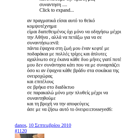
συναντηση ....
Click to expand...
αν πραγματικά είσαι αυτό το θεϊκό
κομψοτέχνημα
είμαι διατεθειμένος όχι μόνο να οδηγήσω μέχρι
την Αθήνα , αλλά να πετάξω για να σε
συναντήσω:evil:
πάντα έψαχνα στη ζωή μου έναν κεφτέ με
ποδαράκια με πολλές τρίχες και άπλυτες
αχαλίνωτο σεχ έκανα κάθε δυο μήνες γιατί ποτέ
μου δεν συνάντησα κάτι που να με συναρπάζει
όσο κι αν έψαχνα κάθε βράδυ στα σοκάκια της
ονειροχώρας
και επιτέλους
σε βρήκα στο διαδίκτυο
σε παρακαλώ μόνο μην πλυθείς μέχρι να
συναντηθούμε
και τη βροχή να την αποφεύγεις
άσε με να ζήσω αυτό το όνειρο:crosseyed6:
danos
,
10 Σεπτεμβρίου 2010
#1120