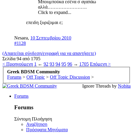
Μπουμπούκα εσένα σ αγαπάω
αλλά…………………….
Click to expand...
επειδη ξυριζομαι ε;
Nesaea
,
10 Σεπτεμβρίου 2010
#1128
(Απαιτείται σύνδεση/εγγραφή για να απαντήσετε)
Σελίδα 94 από 1705
< Προηγούμενη
1
←
92
93
94
95
96
→
1705
Επόμενη >
Greek BDSM Community
Forums
>
Off Topic
>
Off Topic Discussion
>
Ignore Threads by
Nobita
Forums
Forums
Σύντομη Πλοήγηση
Αναζήτηση
Πρόσφατα Μηνύματα