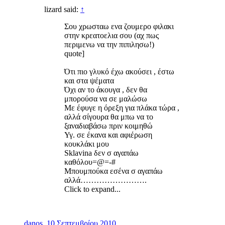
lizard said:
↑
Σου χρωσταω ενα ζουμερο φιλακι
στην κρεατοελια σου (αχ πως
περιμενω να την πιπιλησω!)
quote]
Ότι πιο γλυκό έχω ακούσει , έστω
και στα ψέματα
Όχι αν το άκουγα , δεν θα
μπορούσα να σε μαλώσω
Με έφυγε η όρεξη για πλάκα τώρα ,
αλλά σίγουρα θα μπω να το
ξαναδιαβάσω πριν κοιμηθώ
Υγ. σε έκανα και αφιέρωση
κουκλάκι μου
Sklavina δεν σ αγαπάω
καθόλου=@=-#
Μπουμπούκα εσένα σ αγαπάω
αλλά…………………….
Click to expand...
danos
,
10 Σεπτεμβρίου 2010