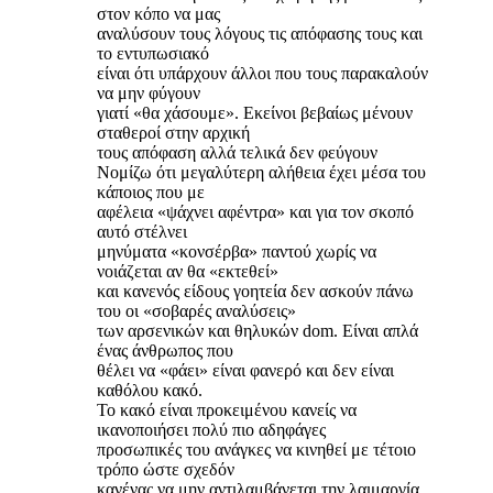
στον κόπο να μας
αναλύσουν τους λόγους τις απόφασης τους και
το εντυπωσιακό
είναι ότι υπάρχουν άλλοι που τους παρακαλούν
να μην φύγουν
γιατί «θα χάσουμε». Εκείνοι βεβαίως μένουν
σταθεροί στην αρχική
τους απόφαση αλλά τελικά δεν φεύγουν
Νομίζω ότι μεγαλύτερη αλήθεια έχει μέσα του
κάποιος που με
αφέλεια «ψάχνει αφέντρα» και για τον σκοπό
αυτό στέλνει
μηνύματα «κονσέρβα» παντού χωρίς να
νοιάζεται αν θα «εκτεθεί»
και κανενός είδους γοητεία δεν ασκούν πάνω
του οι «σοβαρές αναλύσεις»
των αρσενικών και θηλυκών dom. Είναι απλά
ένας άνθρωπος που
θέλει να «φάει» είναι φανερό και δεν είναι
καθόλου κακό.
Το κακό είναι προκειμένου κανείς να
ικανοποιήσει πολύ πιο αδηφάγες
προσωπικές του ανάγκες να κινηθεί με τέτοιο
τρόπο ώστε σχεδόν
κανένας να μην αντιλαμβάνεται την λαιμαργία