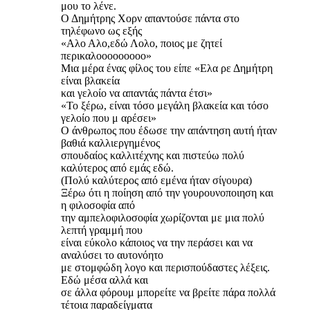
μου το λένε.
Ο Δημήτρης Χορν απαντούσε πάντα στο
τηλέφωνο ως εξής
«Αλο Αλο,εδώ Λολο, ποιος με ζητεί
περικαλοοοοοοοοο»
Μια μέρα ένας φίλος του είπε «Ελα ρε Δημήτρη
είναι βλακεία
και γελοίο να απαντάς πάντα έτσι»
«Το ξέρω, είναι τόσο μεγάλη βλακεία και τόσο
γελοίο που μ αρέσει»
Ο άνθρωπος που έδωσε την απάντηση αυτή ήταν
βαθιά καλλιεργημένος
σπουδαίος καλλιτέχνης και πιστεύω πολύ
καλύτερος από εμάς εδώ.
(Πολύ καλύτερος από εμένα ήταν σίγουρα)
Ξέρω ότι η ποίηση από την γουρουνοποιηση και
η φιλοσοφία από
την αμπελοφιλοσοφία χωρίζονται με μια πολύ
λεπτή γραμμή που
είναι εύκολο κάποιος να την περάσει και να
αναλύσει το αυτονόητο
με στομφώδη λογο και περισπούδαστες λέξεις.
Εδώ μέσα αλλά και
σε άλλα φόρουμ μπορείτε να βρείτε πάρα πολλά
τέτοια παραδείγματα