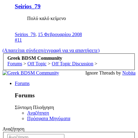
Seirios_79
Πολύ καλό κείμενο
Seirios_79
,
15 Φεβρουαρίου 2008
#11
(Απαιτείται σύνδεση/εγγραφή για να απαντήσετε)
Greek BDSM Community
Forums
>
Off Topic
>
Off Topic Discussion
>
Ignore Threads by
Nobita
Forums
Forums
Σύντομη Πλοήγηση
Αναζήτηση
Πρόσφατα Μηνύματα
Αναζήτηση