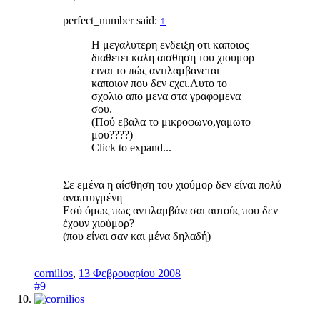
perfect_number said:
↑
Η μεγαλυτερη ενδειξη οτι καποιος
διαθετει καλη αισθηση του χιουμορ
ειναι το πώς αντιλαμβανεται
καποιον που δεν εχει.Αυτο το
σχολιο απο μενα στα γραφομενα
σου.
(Πού εβαλα το μικροφωνο,γαμωτο
μου????)
Click to expand...
Σε εμένα η αίσθηση του χιούμορ δεν είναι πολύ
αναπτυγμένη
Εσύ όμως πως αντιλαμβάνεσαι αυτούς που δεν
έχουν χιούμορ?
(που είναι σαν και μένα δηλαδή)
cornilios
,
13 Φεβρουαρίου 2008
#9