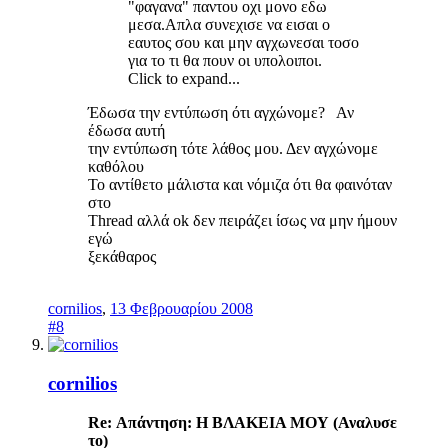
"φαγανα" παντου οχι μονο εδω
μεσα.Απλα συνεχισε να εισαι ο
εαυτος σου και μην αγχωνεσαι τοσο
για το τι θα πουν οι υπολοιποι.
Click to expand...
Έδωσα την εντύπωση ότι αγχώνομε? Αν
έδωσα αυτή
την εντύπωση τότε λάθος μου. Δεν αγχώνομε
καθόλου
Το αντίθετο μάλιστα και νόμιζα ότι θα φαινόταν
στο
Thread αλλά ok δεν πειράζει ίσως να μην ήμουν
εγώ
ξεκάθαρος
cornilios
,
13 Φεβρουαρίου 2008
#8
cornilios
Re: Απάντηση: H ΒΛΑΚΕΙΑ ΜΟΥ (Αναλυσε
το)