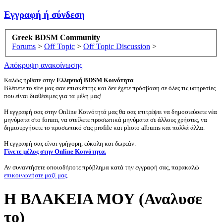
Εγγραφή ή σύνδεση
Greek BDSM Community
Forums
>
Off Topic
>
Off Topic Discussion
>
Απόκρυψη ανακοίνωσης
Καλώς ήρθατε στην
Ελληνική BDSM Κοινότητα
.
Βλέπετε το site μας σαν επισκέπτης και δεν έχετε πρόσβαση σε όλες τις υπηρεσίες
που είναι διαθέσιμες για τα μέλη μας!
Η εγγραφή σας στην Online Κοινότητά μας θα σας επιτρέψει να δημοσιεύσετε νέα
μηνύματα στο forum, να στείλετε προσωπικά μηνύματα σε άλλους χρήστες, να
δημιουργήσετε το προσωπικό σας profile και photo albums και πολλά άλλα.
Η εγγραφή σας είναι γρήγορη, εύκολη και δωρεάν.
Γίνετε μέλος στην Online Κοινότητα.
Αν συναντήσετε οποιοδήποτε πρόβλημα κατά την εγγραφή σας, παρακαλώ
επικοινωνήστε μαζί μας
.
H ΒΛΑΚΕΙΑ ΜΟΥ (Αναλυσε
το)