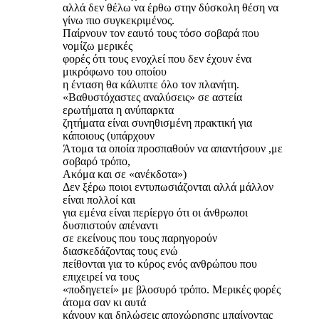
αλλά δεν θέλω να έρθω στην δύσκολη θέση να
γίνω πιο συγκεκριμένος.
Παίρνουν τον εαυτό τους τόσο σοβαρά που
νομίζω μερικές
φορές ότι τους ενοχλεί που δεν έχουν ένα
μικρόφωνο του οποίου
η ένταση θα κάλυπτε όλο τον πλανήτη.
«Βαθυστόχαστες αναλύσεις» σε αστεία
ερωτήματα η ανύπαρκτα
ζητήματα είναι συνηθισμένη πρακτική για
κάποιους (υπάρχουν
Άτομα τα οποία προσπαθούν να απαντήσουν ,με
σοβαρό τρόπο,
Ακόμα και σε «ανέκδοτα»)
Δεν ξέρω ποιοι εντυπωσιάζονται αλλά μάλλον
είναι πολλοί και
για εμένα είναι περίεργο ότι οι άνθρωποι
δυσπιστούν απέναντι
σε εκείνους που τους παρηγορούν
διασκεδάζοντας τους ενώ
πείθονται για το κύρος ενός ανθρώπου που
επιχειρεί να τους
«ποδηγετεί» με βλοσυρό τρόπο. Μερικές φορές
άτομα σαν κι αυτά
κάνουν και δηλώσεις αποχώρησης μπαίνοντας