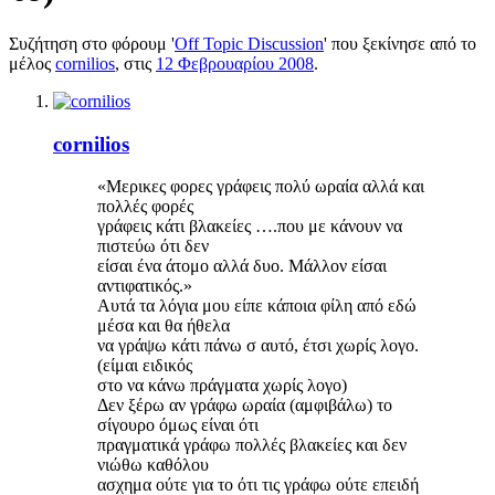
Συζήτηση στο φόρουμ '
Off Topic Discussion
' που ξεκίνησε από το
μέλος
cornilios
, στις
12 Φεβρουαρίου 2008
.
cornilios
«Μερικες φορες γράφεις πολύ ωραία αλλά και
πολλές φορές
γράφεις κάτι βλακείες ….που με κάνουν να
πιστεύω ότι δεν
είσαι ένα άτομο αλλά δυο. Μάλλον είσαι
αντιφατικός.»
Αυτά τα λόγια μου είπε κάποια φίλη από εδώ
μέσα και θα ήθελα
να γράψω κάτι πάνω σ αυτό, έτσι χωρίς λογο.
(είμαι ειδικός
στο να κάνω πράγματα χωρίς λογο)
Δεν ξέρω αν γράφω ωραία (αμφιβάλω) το
σίγουρο όμως είναι ότι
πραγματικά γράφω πολλές βλακείες και δεν
νιώθω καθόλου
ασχημα ούτε για το ότι τις γράφω ούτε επειδή