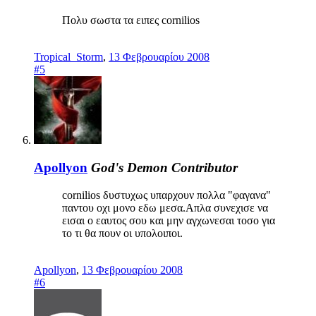
Πολυ σωστα τα ειπες cornilios
Tropical_Storm
,
13 Φεβρουαρίου 2008
#5
Apollyon
God's Demon
Contributor
cornilios δυστυχως υπαρχουν πολλα "φαγανα"
παντου οχι μονο εδω μεσα.Απλα συνεχισε να
εισαι ο εαυτος σου και μην αγχωνεσαι τοσο για
το τι θα πουν οι υπολοιποι.
Apollyon
,
13 Φεβρουαρίου 2008
#6