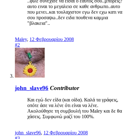
..φιλε συνεχισε να εισαι ο εαυτος σου..μπορεις?
αυτο ειναι το μεγαλειο σε καθε ανθρωπο..αυτο
που μενει..και τουλαχιστον εγω δεν εχω κατι να
σου προσαψω..δεν ειδα πουθενα καμμια
"βλακεια"..
Maley
,
12 Φεβρουαρίου 2008
#2
john_slave96
Contributor
Και εγώ δεν είδα (και οίδα). Καλά τα γράφεις,
οπότε άσε να λένε ότι είναι να λένε.
Ακολούθησε τη συμβουλή του Maley και δε θα
χάσεις. Συμφωνώ μαζί του 100%.
john_slave96
,
12 Φεβρουαρίου 2008
#3