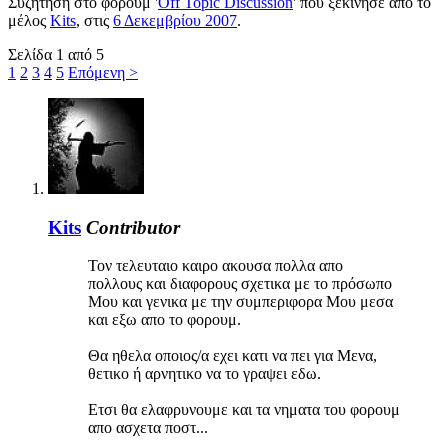
Συζήτηση στο φόρουμ '
Off Topic Discussion
' που ξεκίνησε από το
μέλος
Kits
, στις
6 Δεκεμβρίου 2007
.
Σελίδα 1 από 5
1
2
3
4
5
Επόμενη >
Kits
Contributor
Τον τελευταιο καιρο ακουσα πολλα απο
πολλους και διαφορους σχετικα με το πρόσωπο
Μου και γενικα με την συμπεριφορα Μου μεσα
και εξω απο το φορουμ.
Θα ηθελα οποιος/α εχει κατι να πει για Μενα,
θετικο ή αρνητικο να το γραψει εδω.
Ετσι θα ελαφρυνουμε και τα νηματα του φορουμ
απο ασχετα ποστ...