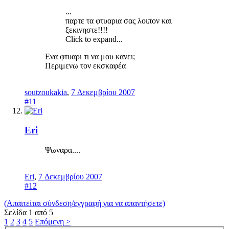
...
παρτε τα φτυαρια σας λοιπον και
ξεκινηστε!!!!
Click to expand...
Ενα φτυαρι τι να μου κανει;
Περιμενω τον εκσκαφέα
soutzoukakia
,
7 Δεκεμβρίου 2007
#11
Eri
Ψωναρα....
Eri
,
7 Δεκεμβρίου 2007
#12
(Απαιτείται σύνδεση/εγγραφή για να απαντήσετε)
Σελίδα 1 από 5
1
2
3
4
5
Επόμενη >