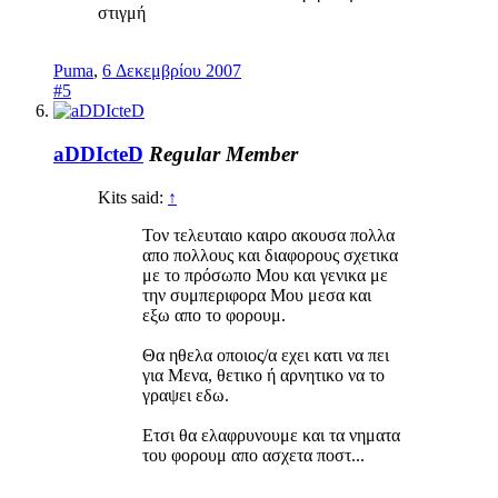
στιγμή
Puma
,
6 Δεκεμβρίου 2007
#5
aDDIcteD
Regular Member
Kits said:
↑
Τον τελευταιο καιρο ακουσα πολλα
απο πολλους και διαφορους σχετικα
με το πρόσωπο Μου και γενικα με
την συμπεριφορα Μου μεσα και
εξω απο το φορουμ.
Θα ηθελα οποιος/α εχει κατι να πει
για Μενα, θετικο ή αρνητικο να το
γραψει εδω.
Ετσι θα ελαφρυνουμε και τα νηματα
του φορουμ απο ασχετα ποστ...