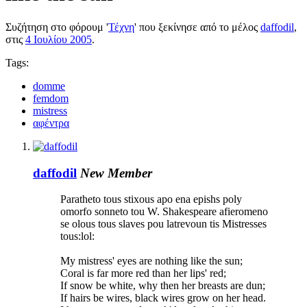
Συζήτηση στο φόρουμ '
Τέχνη
' που ξεκίνησε από το μέλος
daffodil
,
στις
4 Ιουλίου 2005
.
Tags:
domme
femdom
mistress
αφέντρα
daffodil
New Member
Paratheto tous stixous apo ena epishs poly
omorfo sonneto tou W. Shakespeare afieromeno
se olous tous slaves pou latrevoun tis Mistresses
tous:lol:
My mistress' eyes are nothing like the sun;
Coral is far more red than her lips' red;
If snow be white, why then her breasts are dun;
If hairs be wires, black wires grow on her head.