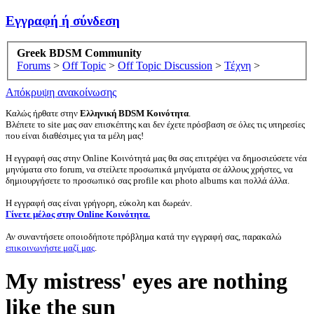
Εγγραφή ή σύνδεση
Greek BDSM Community
Forums
>
Off Topic
>
Off Topic Discussion
>
Τέχνη
>
Απόκρυψη ανακοίνωσης
Καλώς ήρθατε στην
Ελληνική BDSM Κοινότητα
.
Βλέπετε το site μας σαν επισκέπτης και δεν έχετε πρόσβαση σε όλες τις υπηρεσίες
που είναι διαθέσιμες για τα μέλη μας!
Η εγγραφή σας στην Online Κοινότητά μας θα σας επιτρέψει να δημοσιεύσετε νέα
μηνύματα στο forum, να στείλετε προσωπικά μηνύματα σε άλλους χρήστες, να
δημιουργήσετε το προσωπικό σας profile και photo albums και πολλά άλλα.
Η εγγραφή σας είναι γρήγορη, εύκολη και δωρεάν.
Γίνετε μέλος στην Online Κοινότητα.
Αν συναντήσετε οποιοδήποτε πρόβλημα κατά την εγγραφή σας, παρακαλώ
επικοινωνήστε μαζί μας
.
My mistress' eyes are nothing
like the sun