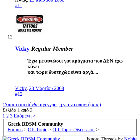
#11
Vicky
Regular Member
Έχω μετανιώσει για πράγματα που ΔΕΝ έχω
κάνει
και τώρα δυστηχώς είναι αργά....
Vicky
,
23 Μαρτίου 2008
#12
(Απαιτείται σύνδεση/εγγραφή για να απαντήσετε)
Σελίδα 1 από 3
1
2
3
Επόμενη >
Greek BDSM Community
Forums
>
Off Topic
>
Off Topic Discussion
>
Ignore Threads by
Nobita