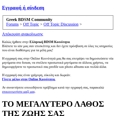
Εγγραφή ή σύνδεση
Greek BDSM Community
Forums
>
Off Topic
>
Off Topic Discussion
>
Απόκρυψη ανακοίνωσης
Καλώς ήρθατε στην
Ελληνική BDSM Κοινότητα
.
Βλέπετε το site μας σαν επισκέπτης και δεν έχετε πρόσβαση σε όλες τις υπηρεσίες
που είναι διαθέσιμες για τα μέλη μας!
Η εγγραφή σας στην Online Κοινότητά μας θα σας επιτρέψει να δημοσιεύσετε νέα
μηνύματα στο forum, να στείλετε προσωπικά μηνύματα σε άλλους χρήστες, να
δημιουργήσετε το προσωπικό σας profile και photo albums και πολλά άλλα.
Η εγγραφή σας είναι γρήγορη, εύκολη και δωρεάν.
Γίνετε μέλος στην Online Κοινότητα.
Αν συναντήσετε οποιοδήποτε πρόβλημα κατά την εγγραφή σας, παρακαλώ
επικοινωνήστε μαζί μας
.
TΟ ΜΕΓΑΛΥΤΕΡΟ ΛΑΘΟΣ
ΤΗΣ ΖΩΗΣ ΣΑΣ