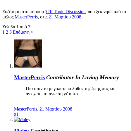
Συζήτηση στο φόρουμ '
Off Topic Discussion
' που ξεκίνησε από το
μέλος
MasterPerris
, στις
21 Μαρτίου 2008
.
Σελίδα 1 από 3
1
2
3
Επόμενη >
MasterPerris
Contributor
In Loving Memory
Πιο ηταν το μεγαλυτερο λαθος της ζωης σας και
αν εχετε μετανιωση γι' αυτο.
MasterPerris
,
21 Μαρτίου 2008
#1
Maley
Contributor