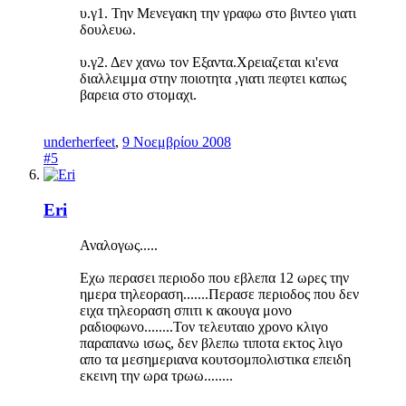
υ.γ1. Την Μενεγακη την γραφω στο βιντεο γιατι
δουλευω.
υ.γ2. Δεν χανω τον Εξαντα.Χρειαζεται κι'ενα
διαλλειμμα στην ποιοτητα ,γιατι πεφτει καπως
βαρεια στο στομαχι.
underherfeet
,
9 Νοεμβρίου 2008
#5
Eri
Αναλογως.....
Εχω περασει περιοδο που εβλεπα 12 ωρες την
ημερα τηλεοραση.......Περασε περιοδος που δεν
ειχα τηλεοραση σπιτι κ ακουγα μονο
ραδιοφωνο........Τον τελευταιο χρονο κλιγο
παραπανω ισως, δεν βλεπω τιποτα εκτος λιγο
απο τα μεσημεριανα κουτσομπολιστικα επειδη
εκεινη την ωρα τρωω........