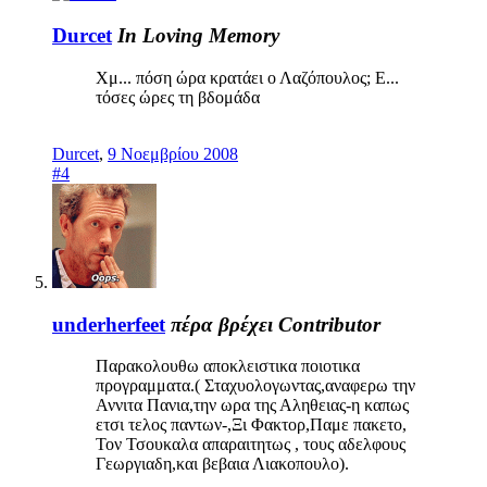
Durcet
In Loving Memory
Χμ... πόση ώρα κρατάει ο Λαζόπουλος; Ε...
τόσες ώρες τη βδομάδα
Durcet
,
9 Νοεμβρίου 2008
#4
underherfeet
πέρα βρέχει
Contributor
Παρακολουθω αποκλειστικα ποιοτικα
προγραμματα.( Σταχυολογωντας,αναφερω την
Αννιτα Πανια,την ωρα της Αληθειας-η καπως
ετσι τελος παντων-,Ξι Φακτορ,Παμε πακετο,
Τον Τσουκαλα απαραιτητως , τους αδελφους
Γεωργιαδη,και βεβαια Λιακοπουλο).