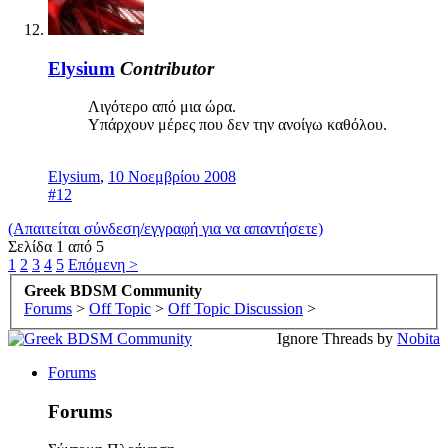
Elysium
Contributor
Λιγότερο από μια ώρα.
Υπάρχουν μέρες που δεν την ανοίγω καθόλου.
Elysium
,
10 Νοεμβρίου 2008
#12
(Απαιτείται σύνδεση/εγγραφή για να απαντήσετε)
Σελίδα 1 από 5
1
2
3
4
5
Επόμενη >
Greek BDSM Community
Forums
>
Off Topic
>
Off Topic Discussion
>
Ignore Threads by
Nobita
Forums
Forums