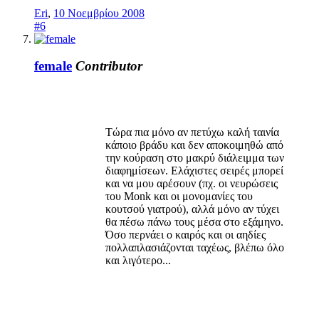
Eri
,
10 Νοεμβρίου 2008
#6
female
Contributor
Τώρα πια μόνο αν πετύχω καλή ταινία
κάποιο βράδυ και δεν αποκοιμηθώ από
την κούραση στο μακρύ διάλειμμα των
διαφημίσεων. Ελάχιστες σειρές μπορεί
και να μου αρέσουν (πχ. οι νευρώσεις
του Monk και οι μονομανίες του
κουτσού γιατρού), αλλά μόνο αν τύχει
θα πέσω πάνω τους μέσα στο εξάμηνο.
Όσο περνάει ο καιρός και οι αηδίες
πολλαπλασιάζονται ταχέως, βλέπω όλο
και λιγότερο...