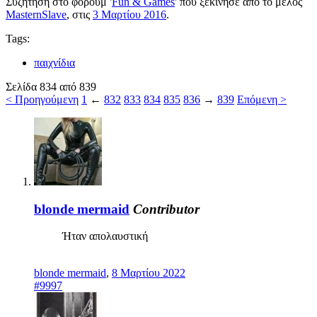
Συζήτηση στο φόρουμ '
Fun & Games
' που ξεκίνησε από το μέλος
MasternSlave
, στις
3 Μαρτίου 2016
.
Tags:
παιχνίδια
Σελίδα 834 από 839
< Προηγούμενη
1
←
832
833
834
835
836
→
839
Επόμενη >
blonde mermaid
Contributor
Ήταν απολαυστική
blonde mermaid
,
8 Μαρτίου 2022
#9997