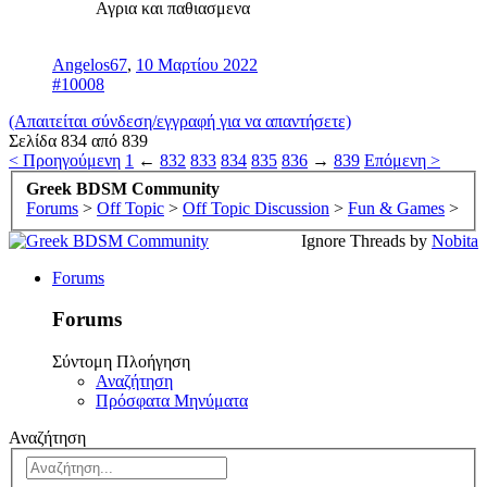
Αγρια και παθιασμενα
Angelos67
,
10 Μαρτίου 2022
#10008
(Απαιτείται σύνδεση/εγγραφή για να απαντήσετε)
Σελίδα 834 από 839
< Προηγούμενη
1
←
832
833
834
835
836
→
839
Επόμενη >
Greek BDSM Community
Forums
>
Off Topic
>
Off Topic Discussion
>
Fun & Games
>
Ignore Threads by
Nobita
Forums
Forums
Σύντομη Πλοήγηση
Αναζήτηση
Πρόσφατα Μηνύματα
Αναζήτηση