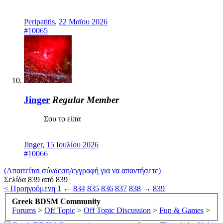
Peripatitis
,
22 Μαϊου 2026
#10065
Jinger
Regular Member
Σου το είπα
Jinger
,
15 Ιουλίου 2026
#10066
(Απαιτείται σύνδεση/εγγραφή για να απαντήσετε)
Σελίδα 839 από 839
< Προηγούμενη
1
←
834
835
836
837
838
→
839
Greek BDSM Community
Forums
>
Off Topic
>
Off Topic Discussion
>
Fun & Games
>