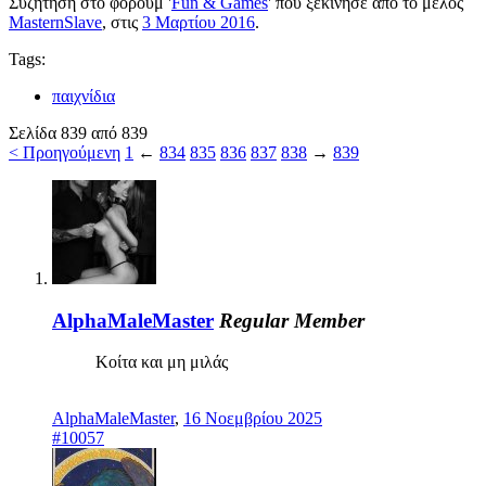
Συζήτηση στο φόρουμ '
Fun & Games
' που ξεκίνησε από το μέλος
MasternSlave
, στις
3 Μαρτίου 2016
.
Tags:
παιχνίδια
Σελίδα 839 από 839
< Προηγούμενη
1
←
834
835
836
837
838
→
839
AlphaMaleMaster
Regular Member
Κοίτα και μη μιλάς
AlphaMaleMaster
,
16 Νοεμβρίου 2025
#10057