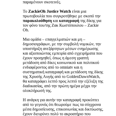
παραμένουν σκοτεινές.
Το
ZackieOh Justice Watch
είναι μια
πρωτοβουλία που συγκροτήθηκε με σκοπό την
παρακολούθηση
και
καταγραφή
της δίκης για
τον φόνο του/της Ζακ Κωστόπουλου – Zackie
Oh.
Μια ομάδα – επαγγελματιών και μη –
δημοσιογράφων, με την συμβολή νομικών, την
υποστήριξη ανεξάρτητων μέσων ενημέρωσης
και αξιοποιώντας εμπειρία από εγχειρήματα που
έχουν προηγηθεί, όπως η άμεση γραπτή
μετάδοση από δίκες κοινωνικού και πολιτικού
ενδιαφέροντος από το omniatv και η
συστηματική καταγραφή και μετάδοση της δίκης
της Χρυσής Αυγής από το GoldenDawnWatch,
θα καταγράφει λεπτό προς λεπτό την εξέλιξη της
διαδικασίας, από την πρώτη ημέρα μέχρι την
ολοκλήρωσή της.
Η ανάγκη για αυτήν την καταγραφή προκύπτει
από το γεγονός ότι θεωρούμε πως τα σύγχρονα
μέσα δημοσίευσης, επικοινωνίας και δικτύωσης,
έχουν διευρύνει πολύ το ακροατήριο που