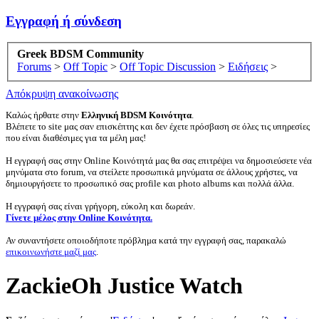
Εγγραφή ή σύνδεση
Greek BDSM Community
Forums
>
Off Topic
>
Off Topic Discussion
>
Ειδήσεις
>
Απόκρυψη ανακοίνωσης
Καλώς ήρθατε στην
Ελληνική BDSM Κοινότητα
.
Βλέπετε το site μας σαν επισκέπτης και δεν έχετε πρόσβαση σε όλες τις υπηρεσίες
που είναι διαθέσιμες για τα μέλη μας!
Η εγγραφή σας στην Online Κοινότητά μας θα σας επιτρέψει να δημοσιεύσετε νέα
μηνύματα στο forum, να στείλετε προσωπικά μηνύματα σε άλλους χρήστες, να
δημιουργήσετε το προσωπικό σας profile και photo albums και πολλά άλλα.
Η εγγραφή σας είναι γρήγορη, εύκολη και δωρεάν.
Γίνετε μέλος στην Online Κοινότητα.
Αν συναντήσετε οποιοδήποτε πρόβλημα κατά την εγγραφή σας, παρακαλώ
επικοινωνήστε μαζί μας
.
ZackieOh Justice Watch