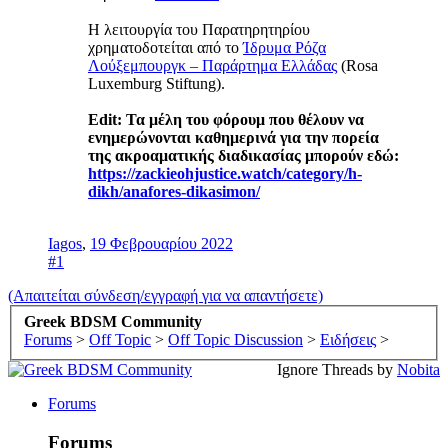
Η λειτουργία του Παρατηρητηρίου
χρηματοδοτείται από το
Ίδρυμα Ρόζα
Λούξεμπουργκ – Παράρτημα Ελλάδας
(Rosa
Luxemburg Stiftung).
Edit: Τα μέλη του φόρουμ που θέλουν να
ενημερώνονται καθημερινά για την πορεία
της ακροαματικής διαδικασίας μπορούν εδώ:
https://zackieohjustice.watch/category/h-
dikh/anafores-dikasimon/
Iagos
,
19 Φεβρουαρίου 2022
#1
(Απαιτείται σύνδεση/εγγραφή για να απαντήσετε)
Greek BDSM Community
Forums
>
Off Topic
>
Off Topic Discussion
>
Ειδήσεις
>
Ignore Threads by
Nobita
Forums
Forums