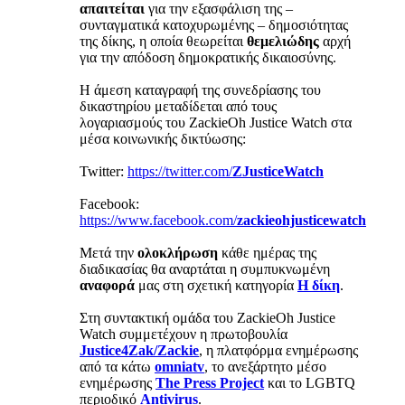
απαιτείται
για την εξασφάλιση της –
συνταγματικά κατοχυρωμένης – δημοσιότητας
της δίκης, η οποία θεωρείται
θεμελιώδης
αρχή
για την απόδοση δημοκρατικής δικαιοσύνης.
Η άμεση καταγραφή της συνεδρίασης του
δικαστηρίου μεταδίδεται από τους
λογαριασμούς του ZackieOh Justice Watch στα
μέσα κοινωνικής δικτύωσης:
Twitter:
https://twitter.com/
ZJusticeWatch
Facebook:
https://www.facebook.com/
zackieohjusticewatch
Μετά την
ολοκλήρωση
κάθε ημέρας της
διαδικασίας θα αναρτάται η συμπυκνωμένη
αναφορά
μας στη σχετική κατηγορία
Η δίκη
.
Στη συντακτική ομάδα του ZackieOh Justice
Watch συμμετέχουν η πρωτοβουλία
Justice4Zak/Zackie
, η πλατφόρμα ενημέρωσης
από τα κάτω
omniatv
, το ανεξάρτητο μέσο
ενημέρωσης
The Press Project
και το LGBTQ
περιοδικό
Antivirus
.