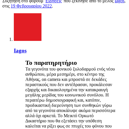
Συζήτηση στο φόρουμ '
Ειδήσεις
' που ξεκίνησε από το μέλος
Iagos
,
στις
19 Φεβρουαρίου 2022
.
Iagos
Το παρατηρητήριο
Τα γεγονότα του φονικού ξυλοδαρμού ενός νέου
ανθρώπου, μέρα μεσημέρι, στο κέντρο της
Αθήνας, on camera και μπροστά σε δεκάδες
περαστικούς που δεν αντέδρασαν, προκάλεσαν
εξαρχής και δικαιολογημένα την κατακραυγή
μεγάλης μερίδας του κοινωνικού συνόλου. Η
περαιτέρω δημοσιογραφική και, κατόπιν,
προδικαστική διερεύνηση των συνθηκών γύρω
από τα γεγονότα αποκάλυψε ακόμα περισσότερα
αλλά όχι αρκετά. Το Μεικτό Ορκωτό
Δικαστήριο που θα εξετάσει την υπόθεση
καλείται να ρίξει φως σε πτυχές του φόνου που