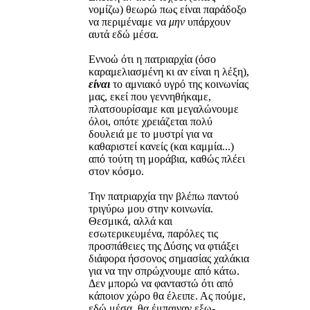
νομίζω) θεωρώ πως είναι παράδοξο
να περιμέναμε να
μην
υπάρχουν
αυτά εδώ μέσα.
Εννοώ ότι η πατριαρχία (όσο
καραμελιασμένη κι αν είναι η λέξη),
είναι
το αμνιακό υγρό της κοινωνίας
μας, εκεί που γεννηθήκαμε,
πλατσουρίσαμε και μεγαλώνουμε
όλοι, οπότε χρειάζεται πολύ
δουλειά με το μυστρί για να
καθαριστεί κανείς (και καμμία...)
από τούτη τη μοράβια, καθώς πλέει
στον κόσμο.
Την πατριαρχία την βλέπω παντού
τριγύρω μου στην κοινωνία.
Θεσμικά, αλλά και
εσωτερικευμένα, παρόλες τις
προσπάθειες της Δύσης να φτιάξει
διάφορα ήσσονος σημασίας χαλάκια
για να την σπρώχνουμε από κάτω.
Δεν μπορώ να φανταστώ ότι από
κάποιον χώρο θα έλειπε. Ας πούμε,
εδώ μέσα, θα έμπαιναν εξω-