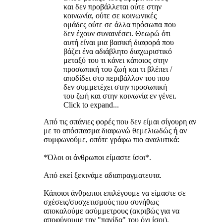
και δεν προβάλλεται ούτε στην
κοινωνία, ούτε σε κοινωνικές
ομάδες ούτε σε άλλα πρόσωπα που
δεν έχουν συναινέσει. Θεωρώ ότι
αυτή είναι μια βασική διαφορά που
βάζει ένα αδιάβλητο διαχωριστικό
μεταξύ του τι κάνει κάποιος στην
προσωπική του ζωή και τι βλέπει /
αποδίδει στο περιβάλλον του που
δεν συμμετέχει στην προσωπική
του ζωή και στην κοινωνία εν γένει.
Click to expand...
Από τις σπάνιες φορές που δεν είμαι σίγουρη αν
με το απόσπασμα διαφωνώ θεμελιωδώς ή αν
συμφωνούμε, οπότε γράφω πιο αναλυτικά:
*Όλοι οι άνθρωποι είμαστε ίσοι*.
Από εκεί ξεκινάμε αδιαπραγματευτα.
Κάποιοι άνθρωποι επιλέγουμε να είμαστε σε
σχέσεις/συσχετισμούς που συνήθως
αποκαλούμε ασύμμετρους (ακριβώς για να
αποφύγουμε την "παγίδα" του όχι ίσοι).