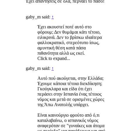
Έχει απαντήσεις σε όλα, περνάει το πάσο!
gaby_m said:
↑
Έχει ακουστεί ποτέ αυτό στο
φόρουμ; Δεν θυμάμαι κάτι τέτοιο,
ειλικρινά. Δεν το βρίσκω ιδιαίτερα
φαλλοκρατικό, στερεότυπο ίσως,
αμυντική θέση κατά πάσα
πιθανότητα αλλά ως εκεί.
Click to expand...
gaby_m said:
↑
Αυτό πού ακούγεται, στην Ελλάδα;
Έχουμε κάποια τέτοια διεκδίκηση;
Γκούγκλαρα και είδα ότι έχει
περάσει στην Ισπανία ένας τέτοιος
νόμος και μετά σε ορισμένες χώρες
της Άπω Ανατολής υπάρχει.
Είναι καινούργιο φρούτο από ό,τι
καταλαβαίνω, ο ισπανικός νόμος
αναφερόταν σε "γυναίκες και άτομα
με περίοδο" για παράδειγμα και από