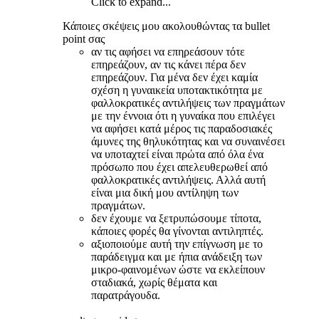
Click to expand...
Κάποιες σκέψεις μου ακολουθώντας τα bullet
point σας
αν τις αφήσει να επηρεάσουν τότε
επηρεάζουν, αν τις κάνει πέρα δεν
επηρεάζουν. Για μένα δεν έχει καμία
σχέση η γυναικεία υποτακτικότητα με
φαλλοκρατικές αντιλήψεις των πραγμάτων
με την έννοια ότι η γυναίκα που επιλέγει
να αφήσει κατά μέρος τις παραδοσιακές
άμυνες της θηλυκότητας και να συναινέσει
να υποταχτεί είναι πρώτα από όλα ένα
πρόσωπο που έχει απελευθερωθεί από
φαλλοκρατικές αντιλήψεις. Αλλά αυτή
είναι μια δική μου αντίληψη των
πραγμάτων.
δεν έχουμε να ξετρυπώσουμε τίποτα,
κάποιες φορές θα γίνονται αντιληπτές.
αξιοποιούμε αυτή την επίγνωση με το
παράδειγμα και με ήπια ανάδειξη των
μικρο-φαινομένων ώστε να εκλείπουν
σταδιακά, χωρίς θέματα και
παρατράγουδα.