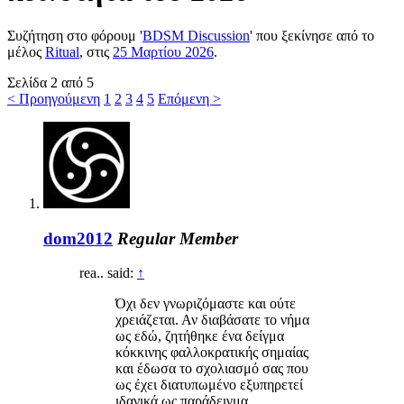
Συζήτηση στο φόρουμ '
BDSM Discussion
' που ξεκίνησε από το
μέλος
Ritual
, στις
25 Μαρτίου 2026
.
Σελίδα 2 από 5
< Προηγούμενη
1
2
3
4
5
Επόμενη >
dom2012
Regular Member
rea.. said:
↑
Όχι δεν γνωριζόμαστε και ούτε
χρειάζεται. Αν διαβάσατε το νήμα
ως εδώ, ζητήθηκε ένα δείγμα
κόκκινης φαλλοκρατικής σημαίας
και έδωσα το σχολιασμό σας που
ως έχει διατυπωμένο εξυπηρετεί
ιδανικά ως παράδειγμα.