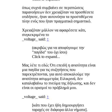
όπως συχνά συμβαίνει σε περιπτώσεις
παρανοήσεων δεν χρειαζόταν να προσθέσετε
οτιδήποτε, ήταν αυτονόητα τα προστιθέμενα
πλην ενός που ήταν πραγματικά σημαντικό.
Χρειαζόταν μάλλον να αφαιρέσετε κάτι,
συγκεκριμένα το
_voltage_ said:
↑
(ακριβώς για να αποφύγουμε την
"παγίδα" του όχι ίσοι)
Click to expand...
Μας λέτε τι εδώ; Ότι επειδή η ανισότητα είναι
μια παγίδα για τις συζητήσεις που
παρεκτρέπονται, για αυτό αποκαλούμε την
ανισότητα ασυμμετρία; Ειλικρινά, δεν
καταλαβαίνω το πνεύμα της δήλωσης, και δεν
είναι οι ορισμοί το πρόβλημά μου.
_voltage_ said:
↑
[κάτι που έχει ήδη δημιουργήσει
ταραχές σε διάφορα άλλα νήματα].