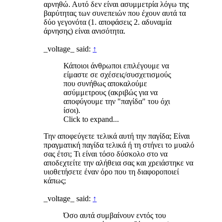
αρνηθώ. Αυτό δεν είναι ασυμμετρία λόγω της
βαρύτητας των συνεπειών που έχουν αυτά τα
δύο γεγονότα (1. αποφάσεις 2. αδυναμία
άρνησης) είναι ανισότητα.
_voltage_ said:
↑
Κάποιοι άνθρωποι επιλέγουμε να
είμαστε σε σχέσεις/συσχετισμούς
που συνήθως αποκαλούμε
ασύμμετρους (ακριβώς για να
αποφύγουμε την "παγίδα" του όχι
ίσοι).
Click to expand...
Την αποφεύγετε τελικά αυτή την παγίδα; Είναι
πραγματική παγίδα τελικά ή τη στήνει το μυαλό
σας έτσι; Τι είναι τόσο δύσκολο στο να
αποδεχτείτε την αλήθεια σας και χρειάστηκε να
υιοθετήσετε έναν όρο που τη διαφοροποιεί
κάπως;
_voltage_ said:
↑
Όσο αυτά συμβαίνουν εντός του