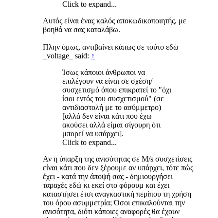
Click to expand...
Αυτός είναι ένας καλός αποκωδικοποιητής, με
βοηθά να σας καταλάβω.
Πλην όμως, αντιβαίνει κάπως σε τούτο εδώ
_voltage_ said:
↑
Ίσως κάποιοι άνθρωποι να
επιλέγουν να είναι σε σχέση/
συσχετισμό όπου επικρατεί το "όχι
ίσοι εντός του συσχετισμού" (σε
αντιδιαστολή με το ασύμμετρο)
[αλλά δεν είναι κάτι που έχω
ακούσει αλλά είμαι σίγουρη ότι
μπορεί να υπάρχει].
Click to expand...
Αν η ύπαρξη της ανισότητας σε M/s συσχετίσεις
είναι κάτι που δεν ξέρουμε αν υπάρχει, τότε πώς
έχει - κατά την άποψή σας - δημιουργήσει
ταραχές εδώ κι εκεί στο φόρουμ και έχει
καταστήσει έτσι αναγκαστική περίπου τη χρήση
του όρου ασυμμετρία; Όσοι επικαλούνται την
ανισότητα, διότι κάποιες αναφορές θα έχουν