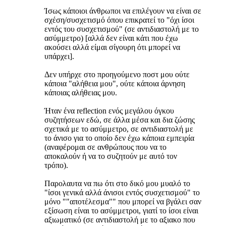
Ίσως κάποιοι άνθρωποι να επιλέγουν να είναι σε
σχέση/συσχετισμό όπου επικρατεί το "όχι ίσοι
εντός του συσχετισμού" (σε αντιδιαστολή με το
ασύμμετρο) [αλλά δεν είναι κάτι που έχω
ακούσει αλλά είμαι σίγουρη ότι μπορεί να
υπάρχει].
Δεν υπήρχε στο προηγούμενο ποστ μου ούτε
κάποια "αλήθεια μου", ούτε κάποια άρνηση
κάποιας αλήθειας μου.
Ήταν ένα reflection ενός μεγάλου όγκου
συζητήσεων εδώ, σε άλλα μέσα και δια ζώσης
σχετικά με το ασύμμετρο, σε αντιδιαστολή με
το άνισο για το οποίο δεν έχω κάποια εμπειρία
(αναφέρομαι σε ανθρώπους που να το
αποκαλούν ή να το συζητούν με αυτό τον
τρόπο).
Παρολαυτα να πω ότι στο δικό μου μυαλό το
"ίσοι γενικά αλλά άνισοι εντός συσχετισμού" το
μόνο ""αποτέλεσμα"" που μπορεί να βγάλει σαν
εξίσωση είναι το ασύμμετροι, γιατί το ίσοι είναι
αξιωματικό (σε αντιδιαστολή με το αξιακο που