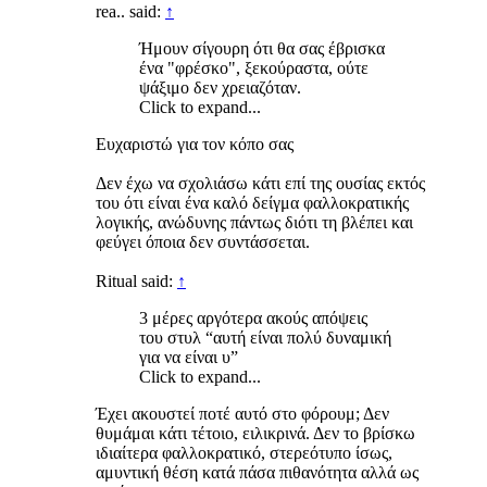
rea.. said:
↑
Ήμουν σίγουρη ότι θα σας έβρισκα
ένα "φρέσκο", ξεκούραστα, ούτε
ψάξιμο δεν χρειαζόταν.
Click to expand...
Ευχαριστώ για τον κόπο σας
Δεν έχω να σχολιάσω κάτι επί της ουσίας εκτός
του ότι είναι ένα καλό δείγμα φαλλοκρατικής
λογικής, ανώδυνης πάντως διότι τη βλέπει και
φεύγει όποια δεν συντάσσεται.
Ritual said:
↑
3 μέρες αργότερα ακούς απόψεις
του στυλ “αυτή είναι πολύ δυναμική
για να είναι υ”
Click to expand...
Έχει ακουστεί ποτέ αυτό στο φόρουμ; Δεν
θυμάμαι κάτι τέτοιο, ειλικρινά. Δεν το βρίσκω
ιδιαίτερα φαλλοκρατικό, στερεότυπο ίσως,
αμυντική θέση κατά πάσα πιθανότητα αλλά ως