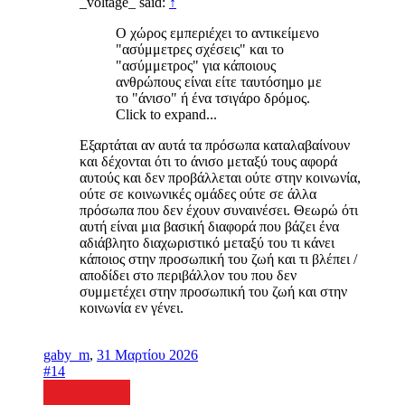
_voltage_ said:
↑
Ο χώρος εμπεριέχει το αντικείμενο
"ασύμμετρες σχέσεις" και το
"ασύμμετρος" για κάποιους
ανθρώπους είναι είτε ταυτόσημο με
το "άνισο" ή ένα τσιγάρο δρόμος.
Click to expand...
Εξαρτάται αν αυτά τα πρόσωπα καταλαβαίνουν
και δέχονται ότι το άνισο μεταξύ τους αφορά
αυτούς και δεν προβάλλεται ούτε στην κοινωνία,
ούτε σε κοινωνικές ομάδες ούτε σε άλλα
πρόσωπα που δεν έχουν συναινέσει. Θεωρώ ότι
αυτή είναι μια βασική διαφορά που βάζει ένα
αδιάβλητο διαχωριστικό μεταξύ του τι κάνει
κάποιος στην προσωπική του ζωή και τι βλέπει /
αποδίδει στο περιβάλλον του που δεν
συμμετέχει στην προσωπική του ζωή και στην
κοινωνία εν γένει.
gaby_m
,
31 Μαρτίου 2026
#14