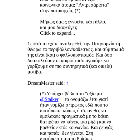
κοινωνικά άτομα; "Αντρεσάριστα"
στην πατριαρχία; (*)
Μήπως όμως εννοείτε κάτι άλλο,
και μου διαφεύγει;
Click to expand...
Σωστά το έχετε αντιληφθεί, την Πατριαρχία τη
θεωρώ το περιβάλλον/καθεστώς, και σύμπτωμά
της είναι (και) ο φαλλοκρατισμός. Και όσο
δυσκολεύουν οι καιροί τόσο αγαπάμε να
γυρίζουμε σε πιο συντηρητικά (και οικεία)
μοτίβα.
DreamMaster said:
↑
(*) Υπάρχει βέβαια το "αξίωμα
@Stalker
" - το ονομάζω έτσι γιατί
ήταν νομίζω ο πρώτος εδώ που το
διατύπωσε κάπως έτσι: αν θες να
εμπλακείς πραγματικά με το bdsm
θα πρέπει να κάνεις μια ρήξη και να
βρεθείς εκτός κοινωνίας. Και ζευγάς
και παπάς, δεν γίνεται. Στη
διατύπωση του το βρίσκω