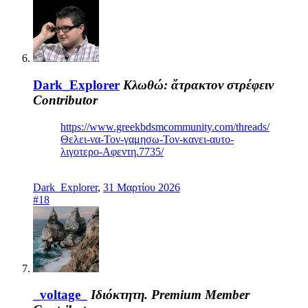
Dark_Explorer
Κλωθώ: ἄτρακτον στρέφειν
Contributor
https://www.greekbdsmcommunity.com/threads/
Θελει-να-Τον-γαμησω-Τον-κανει-αυτο-
λιγοτερο-Αφεντη.7735/
Dark_Explorer
,
31 Μαρτίου 2026
#18
_voltage_
Ιδιόκτητη.
Premium Member