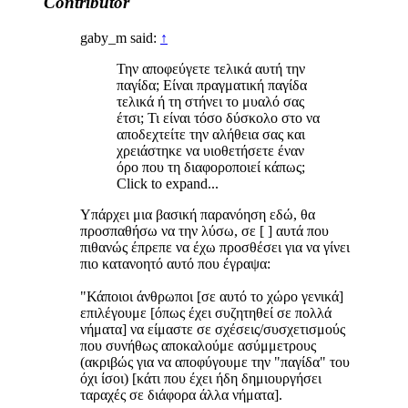
Contributor
gaby_m said:
↑
Την αποφεύγετε τελικά αυτή την
παγίδα; Είναι πραγματική παγίδα
τελικά ή τη στήνει το μυαλό σας
έτσι; Τι είναι τόσο δύσκολο στο να
αποδεχτείτε την αλήθεια σας και
χρειάστηκε να υιοθετήσετε έναν
όρο που τη διαφοροποιεί κάπως;
Click to expand...
Υπάρχει μια βασική παρανόηση εδώ, θα
προσπαθήσω να την λύσω, σε [ ] αυτά που
πιθανώς έπρεπε να έχω προσθέσει για να γίνει
πιο κατανοητό αυτό που έγραψα:
"Κάποιοι άνθρωποι [σε αυτό το χώρο γενικά]
επιλέγουμε [όπως έχει συζητηθεί σε πολλά
νήματα] να είμαστε σε σχέσεις/συσχετισμούς
που συνήθως αποκαλούμε ασύμμετρους
(ακριβώς για να αποφύγουμε την "παγίδα" του
όχι ίσοι) [κάτι που έχει ήδη δημιουργήσει
ταραχές σε διάφορα άλλα νήματα].