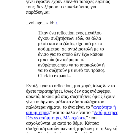
γίνει εφόσον έχουν επέλθει ταραχές εξαιτίας
τους, δεν ξέρουν τι επικαλούνται, για
παράδειγμα;
_voltage_ said:
↑
Ήταν ένα reflection ενός μεγάλου
όγκου συζητήσεων εδώ, σε άλλα
μέσα και δια ζώσης σχετικά με το
ασύμμετρο, σε αντιδιαστολή με το
άνισο για το οποίο δεν έχω κάποια
εμπειρία (αναφέρομαι σε
ανθρώπους που να το αποκαλούν ή
να το συζητούν με αυτό τον τρόπο).
Click to expand...
Εντάξει για το reflection, μια χαρά, ίσως δεν το
έχετε παρατηρήσει, ίσως δεν σας ενδιαφέρει
αρκετά, δικαίωμά σας, συζητήσεις όμως έχουν
γίνει υπάρχουν μάλιστα δύο τουλάχιστον
παλιότερα νήματα, το ένα είναι το "
ανισότητα ή
ασυμμετρία;
" και το άλλο είναι το "
Ασύμμετρες
D/s vs ασύμμετρες M/s σχέσεις
" που
ασχολούνται με αυτό το θέμα. Κάποια
συσχέτιση αυτών των συζητήσεων με τη λογική