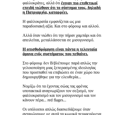
φαλλοκράτες, αλλά ότι
έγιναν πιο επιθετικοί
επειδή νιώθουν ότι το σύστημα τους, δηλαδή
η Πατριαρχία, καταρρέει.
Η φαλλοκρατία εμφανίζεται ως μια
παραδοσιακή αξία. Και στο φόρουμ και αλλού.
Αλλά όταν νιώθει ότι την πήραν χαμπάρι και ότι
απειλείται, μεταλλάσσεται σε μισογυνισμό.
Η οπισθοδρόμηση είναι πάντα η τελευταία
άμυνα ενός συστήματος που πεθαίνει.
Στο φόρουμ δεν Β/βλέπουμε παρά απλώς την
γελοιοποίηση μιας ξεπερασμένης ιδεολογίας
που προσπαθεί να επιβιώσει σε έναν χώρο που
δημιουργήθηκε για την ελευθερία...
Νομίζω ότι τα έχοντας σώας τας φρένας
υποτακτικά αναγνωρίζουν τον σεξισμό, τον
φαλλοκρατισμό και τον μισογυνισμό και τον
κάνουν πέρα... red flages...
Οι υπόλοιποι απλώς διασκεδάζουμε όταν
ανταμώνουμε με αυτά τα κωμικά περιφερόμενα