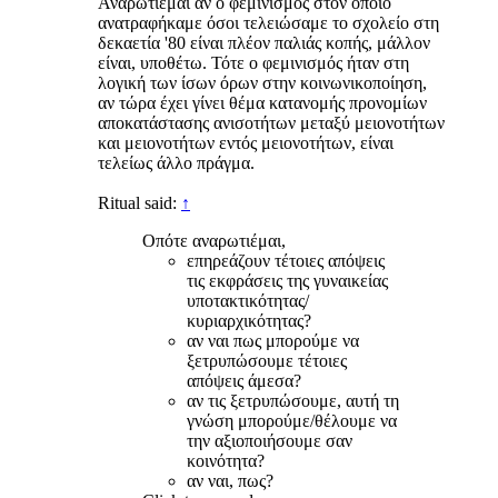
Αναρωτιέμαι αν ο φεμινισμός στον οποίο
ανατραφήκαμε όσοι τελειώσαμε το σχολείο στη
δεκαετία '80 είναι πλέον παλιάς κοπής, μάλλον
είναι, υποθέτω. Τότε ο φεμινισμός ήταν στη
λογική των ίσων όρων στην κοινωνικοποίηση,
αν τώρα έχει γίνει θέμα κατανομής προνομίων
αποκατάστασης ανισοτήτων μεταξύ μειονοτήτων
και μειονοτήτων εντός μειονοτήτων, είναι
τελείως άλλο πράγμα.
Ritual said:
↑
Οπότε αναρωτιέμαι,
επηρεάζουν τέτοιες απόψεις
τις εκφράσεις της γυναικείας
υποτακτικότητας/
κυριαρχικότητας?
αν ναι πως μπορούμε να
ξετρυπώσουμε τέτοιες
απόψεις άμεσα?
αν τις ξετρυπώσουμε, αυτή τη
γνώση μπορούμε/θέλουμε να
την αξιοποιήσουμε σαν
κοινότητα?
αν ναι, πως?