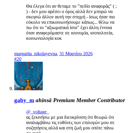
Θα έλεγα ότι αν θεταμε το "πεδίο αναφοράς" ( ;
) - δεν μου αρέσει ο όρος αλλά δεν μπορώ να
σκεφτώ άλλον αυτή την στιγμή - ίσως ήταν πιο
εύκολο να επικοινωνήσουμε κάπως... θέλω να
πω ότι το "αξιωματικά ίσοι" έχει άλλη έννοια
όταν αναφερόμαστε σε ισονομία, ισοπολιτεία,
κοινωνιολογία κοκ
margarita_nikolayevna
,
31 Μαρτίου 2026
#20
gaby_m
ahinsā
Premium Member
Contributor
@_voltage_
ας ξεκινήσω με μια διευκρίνιση ότι θεωρώ ότι
αναλαμβάνω τις ευθύνες των επιλογών μου σε
συζητήσεις αλλά και στη ζωή μου οπότε πάνω