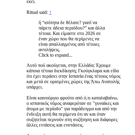
εκεί.
Ritual said:
↑
ή “ισότητα δε θέλατε? γιατί να
πάρετε άδεια περιόδου?” και άλλα
τέτοια. Και είμαστε στο 2026 σε
έναν χώρο που θα περίμενες να
είναι απαλλαγμένος από τέτοιες
αντιλήψεις.
Click to expand...
Αυτό πού ακούγεται, στην Ελλάδα; Έχουμε
κάποια τέτοια διεκδίκηση; Γκούγκλαρα και είδα
ότι έχει περάσει στην Ισπανία ένας τέτοιος νόμος
και μετά σε ορισμένες χώρες της Άπω Ανατολής
υπάρχει.
Είναι καινούργιο φρούτο από ό,τι καταλαβαίνω,
ο ισπανικός νόμος αναφερόταν σε "γυναίκες και
άτομα με περίοδο" για παράδειγμα και από την
ένδειξη αυτή θα περίμενα ότι αν και όταν
συζητείται περνούν στη συζήτηση και διάφορες
άλλες εντάσεις και ενστάσεις.