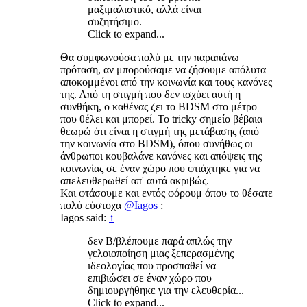
μαξιμαλιστικό, αλλά είναι
συζητήσιμο.
Click to expand...
Θα συμφωνούσα πολύ με την παραπάνω
πρόταση, αν μπορούσαμε να ζήσουμε απόλυτα
αποκομμένοι από την κοινωνία και τους κανόνες
της. Από τη στιγμή που δεν ισχύει αυτή η
συνθήκη, ο καθένας ζει το BDSM στο μέτρο
που θέλει και μπορεί. Το tricky σημείο βέβαια
θεωρώ ότι είναι η στιγμή της μετάβασης (από
την κοινωνία στο BDSM), όπου συνήθως οι
άνθρωποι κουβαλάνε κανόνες και απόψεις της
κοινωνίας σε έναν χώρο που φτιάχτηκε για να
απελευθερωθεί απ' αυτά ακριβώς.
Και φτάσουμε και εντός φόρουμ όπου το θέσατε
πολύ εύστοχα
@Iagos
:
Iagos said:
↑
δεν Β/βλέπουμε παρά απλώς την
γελοιοποίηση μιας ξεπερασμένης
ιδεολογίας που προσπαθεί να
επιβιώσει σε έναν χώρο που
δημιουργήθηκε για την ελευθερία...
Click to expand...