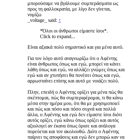
μπορούσαμε να βγάλουμε συμπεράσματα ως
προς τη φαλλοκρατία, με λίγο δεν γίνεται,
νομίζω
_voltage_ said:
↑
*Όλοι οι άνθρωποι είμαστε ίσοι*.
Click to expand...
Είναι αξιακά πολύ σημαντικό και για μένα αυτό.
Για τον λόγο αυτό αναγνωρίζω ότι ο Αφέντης
είναι άνθρωπος όπως και εγώ, μπορεί να κάνει
λάθη όπως και εγώ, να αλλάζει γνώμες όπως και
εγώ και αν χτυπήσει θα πονέσει όπως και εγώ,
αρρωσταίνει επίσης και αυτό με νοιάζει πολύ.
Πλην, επειδή ο Αφέντης ορίζει για μένα πώς θα
σκέπτομαι, πώς θα συμπεριφέρομαι, τι θα κάνω
μέσα στην ημέρα μου, ότι θα με χρησιμοποιεί
και πώς και πόσο και πόσο συχνά και πολλά
άλλα, ο Αφέντης και εγώ δεν είμαστε ίσοι διότι
αυτός ορίζει, εγώ κάνω όπως ορίζει και αυτός
αξιολογεί αν έκανα όπως όρισε και ανάλογα
πορεύεται και τον ακολουθώ. Διότι ο Αφέντης
παίρνει τις αποφάσεις και εγώ δεν μπορώ καν να