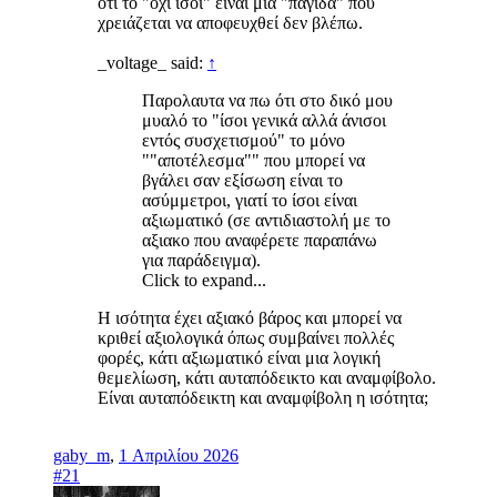
ότι το "όχι ίσοι" είναι μια "παγίδα" που
χρειάζεται να αποφευχθεί δεν βλέπω.
_voltage_ said:
↑
Παρολαυτα να πω ότι στο δικό μου
μυαλό το "ίσοι γενικά αλλά άνισοι
εντός συσχετισμού" το μόνο
""αποτέλεσμα"" που μπορεί να
βγάλει σαν εξίσωση είναι το
ασύμμετροι, γιατί το ίσοι είναι
αξιωματικό (σε αντιδιαστολή με το
αξιακο που αναφέρετε παραπάνω
για παράδειγμα).
Click to expand...
Η ισότητα έχει αξιακό βάρος και μπορεί να
κριθεί αξιολογικά όπως συμβαίνει πολλές
φορές, κάτι αξιωματικό είναι μια λογική
θεμελίωση, κάτι αυταπόδεικτο και αναμφίβολο.
Είναι αυταπόδεικτη και αναμφίβολη η ισότητα;
gaby_m
,
1 Απριλίου 2026
#21