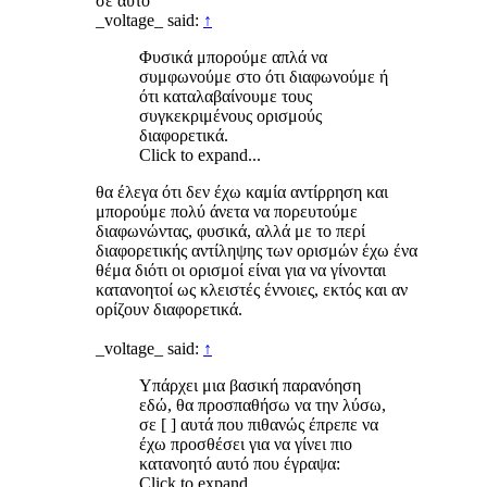
σε αυτό
_voltage_ said:
↑
Φυσικά μπορούμε απλά να
συμφωνούμε στο ότι διαφωνούμε ή
ότι καταλαβαίνουμε τους
συγκεκριμένους ορισμούς
διαφορετικά.
Click to expand...
θα έλεγα ότι δεν έχω καμία αντίρρηση και
μπορούμε πολύ άνετα να πορευτούμε
διαφωνώντας, φυσικά, αλλά με το περί
διαφορετικής αντίληψης των ορισμών έχω ένα
θέμα διότι οι ορισμοί είναι για να γίνονται
κατανοητοί ως κλειστές έννοιες, εκτός και αν
ορίζουν διαφορετικά.
_voltage_ said:
↑
Υπάρχει μια βασική παρανόηση
εδώ, θα προσπαθήσω να την λύσω,
σε [ ] αυτά που πιθανώς έπρεπε να
έχω προσθέσει για να γίνει πιο
κατανοητό αυτό που έγραψα:
Click to expand...