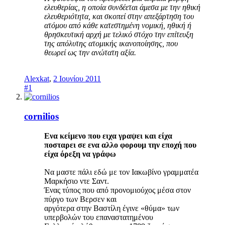
ελευθερίας, η οποία συνδέεται άμεσα με την ηθική
ελευθεριότητα, και σκοπεί στην απεξάρτηση του
ατόμου από κάθε κατεστημένη νομική, ηθική ή
θρησκευτική αρχή με τελικό στόχο την επίτευξη
της απόλυτης ατομικής ικανοποίησης, που
θεωρεί ως την ανώτατη αξία.
Alexkat
,
2 Ιουνίου 2011
#1
cornilios
Ενα κείμενο που ειχα γραψει και είχα
ποσταρει σε ενα αλλο φορουμ την εποχή που
είχα όρεξη να γράφω
Να μαστε πάλι εδώ με τον Ιακωβίνο γραμματέα
Μαρκήσιο ντε Σαντ.
Ένας τύπος που από προνομιούχος μέσα στον
πύργο των Βερσεν και
αργότερα στην Βαστίλη έγινε «θύμα» των
υπερβολών του επαναστατημένου