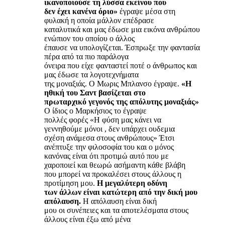
ικανοποιούσε τη λύσσα εκείνου που
δεν έχει κανένα όριο»
έγραψε μέσα στη
φυλακή η οποία μάλλον επέδρασε
καταλυτικά και μας έδωσε μια εικόνα ανθρώπου
ενώπιον του οποίου ο άλλος
έπαυσε να υπολογίζεται. Έσπρωξε την φαντασία
πέρα από τα πιο παράλογα
όνειρα που είχε φανταστεί ποτέ ο άνθρωπος και
μας έδωσε τα λογοτεχνήματα
της μοναξιάς. Ο Μωρις Μπλανσο έγραψε.
«Η
ηθική του Σαντ βασίζεται στο
πρωταρχικό γεγονός της απόλυτης μοναξιάς»
Ο ίδιος ο Μαρκήσιος το έγραψε
πολλές φορές «Η φύση μας κάνει να
γεννηθούμε μόνοι , δεν υπάρχει ουδεμια
σχέση ανάμεσα στους ανθρώπους» Έτσι
ανέπτυξε την φιλοσοφία του και ο μόνος
κανόνας είναι ότι προτιμώ αυτό που με
χαροποιεί και θεωρώ ασήμαντη κάθε βλάβη
που μπορεί να προκαλέσει στους άλλους η
προτίμηση μου.
Η μεγαλύτερη οδύνη
των άλλων είναι κατώτερη από την δική μου
απόλαυση.
Η απόλαυση είναι δική
μου οι συνέπειες και τα αποτελέσματα στους
άλλους είναι έξω από μένα