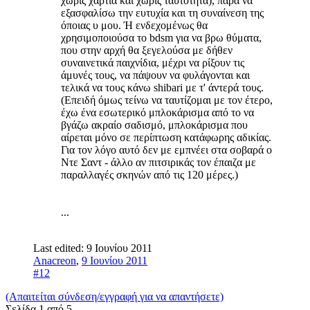
χωρίς χαρτιά και χωρίς ταυτότητα), παρά να
εξασφαλίσω την ευτυχία και τη συναίνεση της
όποιας υ μου. Ή ενδεχομένως θα
χρησιμοποιούσα το bdsm για να βρω θύματα,
που στην αρχή θα ξεγελούσα με δήθεν
συναινετικά παιχνίδια, μέχρι να ρίξουν τις
άμυνές τους, να πάψουν να φυλάγονται και
τελικά να τους κάνω shibari με τ' άντερά τους.
(Επειδή όμως τείνω να ταυτίζομαι με τον έτερο,
έχω ένα εσωτερικό μπλοκάρισμα από το να
βγάζω ακραίο σαδισμό, μπλοκάρισμα που
αίρεται μόνο σε περίπτωση κατάφωρης αδικίας.
Για τον λόγο αυτό δεν με εμπνέει στα σοβαρά ο
Ντε Σαντ - άλλο αν πιτσιρικάς τον έπαιζα με
παραλλαγές σκηνών από τις 120 μέρες.)
...
Last edited:
9 Ιουνίου 2011
Anacreon
,
9 Ιουνίου 2011
#12
(Απαιτείται σύνδεση/εγγραφή για να απαντήσετε)
Σελίδα 1 από 5