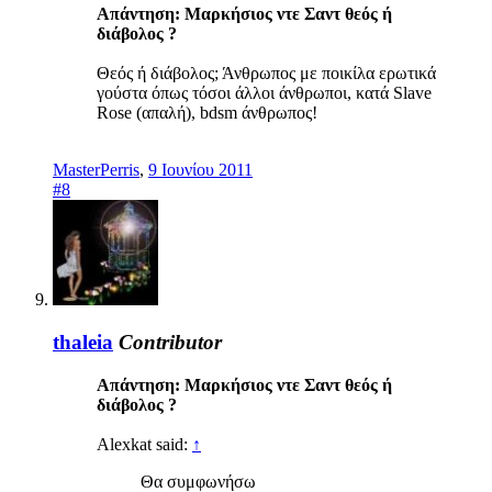
Απάντηση: Mαρκήσιος ντε Σαντ θεός ή
διάβολος ?
Θεός ή διάβολος; Άνθρωπος με ποικίλα ερωτικά
γούστα όπως τόσοι άλλοι άνθρωποι, κατά Slave
Rose (απαλή), bdsm άνθρωπος!
MasterPerris
,
9 Ιουνίου 2011
#8
thaleia
Contributor
Απάντηση: Mαρκήσιος ντε Σαντ θεός ή
διάβολος ?
Alexkat said:
↑
Θα συμφωνήσω