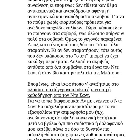
συναίνεση κι επομένως δεν τίθεται καν θέμα
αντικειμενικά και αναπόδραστα αφέντη ή
αντικειμενικά και αναπόδραστα σκλάβου. Για να
το πούμε χωρίς φιοριτούρες πρόκειται για
ανώδυνο παιχνίδι ενηλίκων. Τώρα, κάποιοι δεν
το παίρνουν στα σοβαρά, ενώ άλλοι το παίρνουν
πολύ στα σοβαρά. Όμως το γεγονός παραμένει:
Άπαξ και ο ένας από τους δύο πει "στοπ" όλα
σταματάνε. Κι αν δεν σταματήσουν, τότε αυτός
που δεν υπάκουσε στο "στοπ" μπορεί να έχει
κακά ξεμπερδέματα. Δηλαδή το ακριβώς
αντίθετο από ό,τι συμβαίνει στα έργα του Ντε
Σαντ ή στον βίο και την πολιτεία της Μπάτορυ.
Επομένως, είναι ίσως άτοπο ν' αναζητάμε στο
πλαίσιο του σύγχρονου bdsm έμπνευση ή
καθοδήγηση από τον Ντε Σαντ.
Για να το πω διαφορετικά: Αν με ενέπνεε ο Ντε
Σαντ θα ασχολιόμουν περισσότερο με το να
εξασφαλίσω την ατιμωρησία μου (π.χ.
ανεβαίνοντας σε υψηλή κοινωνική θέση) και
μετά να βγάλω ό,τι πιο σαδιστικό ή δολοφονικό
μου κατέβει πάνω σε όσο το δυνατόν πιο
ασφαλή θύματα (π.χ. φτωχές λαθρομετανάστριες