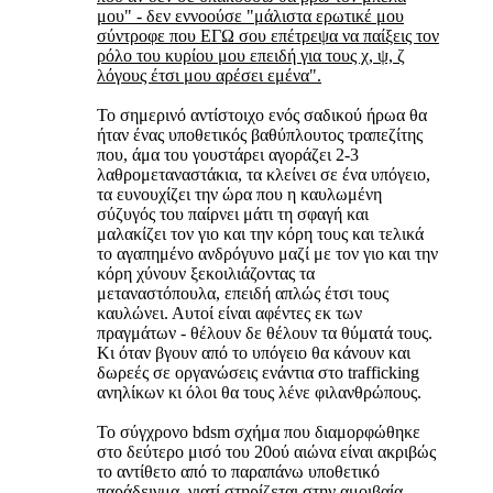
μου" - δεν εννοούσε "μάλιστα ερωτικέ μου
σύντροφε που ΕΓΩ σου επέτρεψα να παίξεις τον
ρόλο του κυρίου μου επειδή για τους χ, ψ, ζ
λόγους έτσι μου αρέσει εμένα".
Το σημερινό αντίστοιχο ενός σαδικού ήρωα θα
ήταν ένας υποθετικός βαθύπλουτος τραπεζίτης
που, άμα του γουστάρει αγοράζει 2-3
λαθρομεταναστάκια, τα κλείνει σε ένα υπόγειο,
τα ευνουχίζει την ώρα που η καυλωμένη
σύζυγός του παίρνει μάτι τη σφαγή και
μαλακίζει τον γιο και την κόρη τους και τελικά
το αγαπημένο ανδρόγυνο μαζί με τον γιο και την
κόρη χύνουν ξεκοιλιάζοντας τα
μεταναστόπουλα, επειδή απλώς έτσι τους
καυλώνει. Αυτοί είναι αφέντες εκ των
πραγμάτων - θέλουν δε θέλουν τα θύματά τους.
Κι όταν βγουν από το υπόγειο θα κάνουν και
δωρεές σε οργανώσεις ενάντια στο trafficking
ανηλίκων κι όλοι θα τους λένε φιλανθρώπους.
Το σύγχρονο bdsm σχήμα που διαμορφώθηκε
στο δεύτερο μισό του 20ού αιώνα είναι ακριβώς
το αντίθετο από το παραπάνω υποθετικό
παράδειγμα, γιατί στηρίζεται στην αμοιβαία