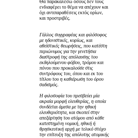
Θα παρακαλέσω όσους δεν τους
ενδιαφέρει το θέμα να απέχουν και
όχι αντιπαραθέσεις εκτός ορίων,
και προστριβές.
Γάλλος συγγραφέας και φιλόσοφος
με ηδονιστικές, κυρίως, και
αθεϊστικές θεωρήσεις, που κατέστη
περιώνυμος για την γενετήσια
διαστροφή της απόλαυσης του
εκδηλούμενου φόβου, τρόμου και
πόνου που προκαλούσε στις
συντρόφους του, όπου και εκ του
τίτλου του η καθιέρωση του όρου
σαδισμός.
Η φιλοσοφία του πρεσβεύει μία
ακραία μορφή ελευθερίας, η οποία
συνδέεται άμεσα με την ηθική
ελευθεριότητα, και σκοπεί στην
απεξάρτηση του ατόμου από κάθε
κατεστημένη νομική, ηθική ή
θρησκευτική αρχή με τελικό στόχο
την επίτευξη της απόλυτης ατομικής