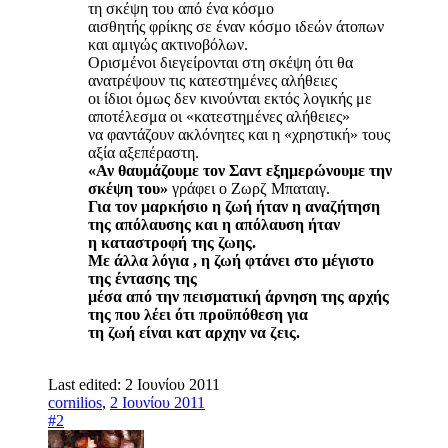
τη σκέψη του από ένα κόσμο
αισθητής φρίκης σε έναν κόσμο ιδεών άτοπων
και αμιγώς ακτινοβόλων.
Ορισμένοι διεγείρονται στη σκέψη ότι θα
ανατρέψουν τις κατεστημένες αλήθειες
οι ίδιοι όμως δεν κινούνται εκτός λογικής με
αποτέλεσμα οι «κατεστημένες αλήθειες»
να φαντάζουν ακλόνητες και η «χρηστική» τους
αξία αξεπέραστη.
«Αν θαυμάζουμε τον Σαντ εξημερώνουμε την
σκέψη του»
γράφει ο Ζωρζ Μπαταιγ.
Για τον μαρκήσιο η ζωή ήταν η αναζήτηση
της απόλαυσης και η απόλαυση ήταν
η καταστροφή της ζωης.
Με άλλα λόγια , η ζωή φτάνει στο μέγιστο
της έντασης της
μέσα από την πεισματική άρνηση της αρχής
της που λέει ότι προϋπόθεση για
τη ζωή είναι κατ αρχην να ζεις.
Last edited:
2 Ιουνίου 2011
cornilios
,
2 Ιουνίου 2011
#2