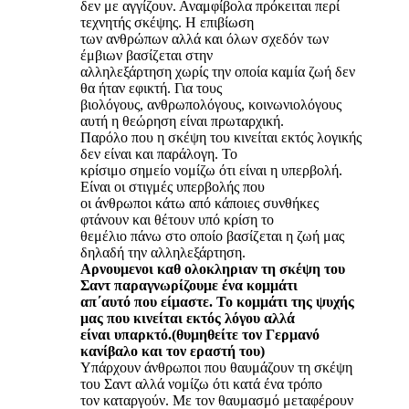
δεν με αγγίζουν. Αναμφίβολα πρόκειται περί
τεχνητής σκέψης. Η επιβίωση
των ανθρώπων αλλά και όλων σχεδόν των
έμβιων βασίζεται στην
αλληλεξάρτηση χωρίς την οποία καμία ζωή δεν
θα ήταν εφικτή. Για τους
βιολόγους, ανθρωπολόγους, κοινωνιολόγους
αυτή η θεώρηση είναι πρωταρχική.
Παρόλο που η σκέψη του κινείται εκτός λογικής
δεν είναι και παράλογη. Το
κρίσιμο σημείο νομίζω ότι είναι η υπερβολή.
Είναι οι στιγμές υπερβολής που
οι άνθρωποι κάτω από κάποιες συνθήκες
φτάνουν και θέτουν υπό κρίση το
θεμέλιο πάνω στο οποίο βασίζεται η ζωή μας
δηλαδή την αλληλεξάρτηση.
Αρνουμενοι καθ ολοκληριαν τη σκέψη του
Σαντ παραγνωρίζουμε ένα κομμάτι
απ΄αυτό που είμαστε. Το κομμάτι της ψυχής
μας που κινείται εκτός λόγου αλλά
είναι υπαρκτό.(θυμηθείτε τον Γερμανό
κανίβαλο και τον εραστή του)
Υπάρχουν άνθρωποι που θαυμάζουν τη σκέψη
του Σαντ αλλά νομίζω ότι κατά ένα τρόπο
τον καταργούν. Με τον θαυμασμό μεταφέρουν