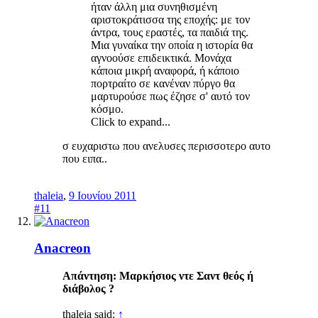
ήταν άλλη μια συνηθισμένη
αριστοκράτισσα της εποχής: με τον
άντρα, τους εραστές, τα παιδιά της.
Μια γυναίκα την οποία η ιστορία θα
αγνοούσε επιδεικτικά. Μονάχα
κάποια μικρή αναφορά, ή κάποιο
πορτραίτο σε κανέναν πύργο θα
μαρτυρούσε πως έζησε σ' αυτό τον
κόσμο.
Click to expand...
σ ευχαριστω που ανελυσες περισσοτερο αυτο
που ειπα..
thaleia
,
9 Ιουνίου 2011
#11
Anacreon
Απάντηση: Mαρκήσιος ντε Σαντ θεός ή
διάβολος ?
thaleia said:
↑