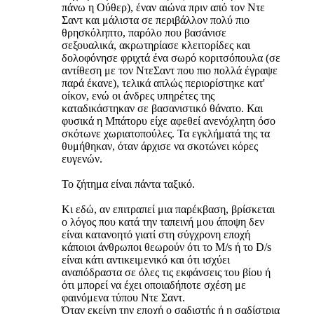
πάνω η Ούθερ), έναν αιώνα πριν από τον Ντε
Σαντ και μάλιστα σε περιβάλλον πολύ πιο
θρησκόληπτο, παρόλο που βασάνισε
σεξουαλικά, ακρωτηρίασε κλειτορίδες και
δολοφόνησε φριχτά ένα σωρό κοριτσόπουλα (σε
αντίθεση με τον ΝτεΣαντ που πιο πολλά έγραψε
παρά έκανε), τελικά απλώς περιορίστηκε κατ'
οίκον, ενώ οι άνδρες υπηρέτες της
καταδικάστηκαν σε βασανιστικό θάνατο. Και
φυσικά η Μπάτορυ είχε αφεθεί ανενόχλητη όσο
σκότωνε χωριατοπούλες. Τα εγκλήματά της τα
θυμήθηκαν, όταν άρχισε να σκοτώνει κόρες
ευγενών.
Το ζήτημα είναι πάντα ταξικό.
Κι εδώ, αν επιτραπεί μια παρέκβαση, βρίσκεται
ο λόγος που κατά την ταπεινή μου άποψη δεν
είναι κατανοητό γιατί στη σύγχρονη εποχή
κάποιοι άνθρωποι θεωρούν ότι το M/s ή το D/s
είναι κάτι αντικειμενικό και ότι ισχύει
αναπόδραστα σε όλες τις εκφάνσεις του βίου ή
ότι μπορεί να έχει οποιαδήποτε σχέση με
φαινόμενα τύπου Ντε Σαντ.
Όταν εκείνη την εποχή ο σαδιστής ή η σαδίστρια