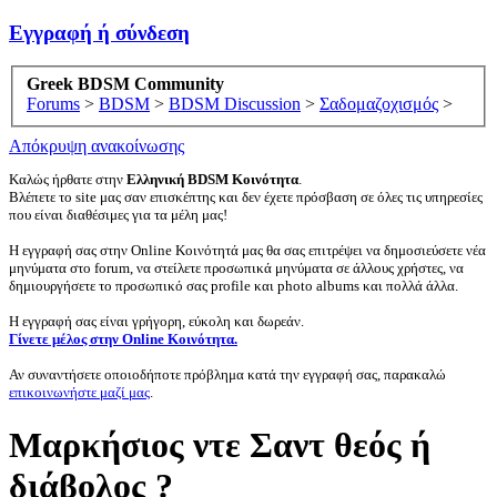
Εγγραφή ή σύνδεση
Greek BDSM Community
Forums
>
BDSM
>
BDSM Discussion
>
Σαδομαζοχισμός
>
Απόκρυψη ανακοίνωσης
Καλώς ήρθατε στην
Ελληνική BDSM Κοινότητα
.
Βλέπετε το site μας σαν επισκέπτης και δεν έχετε πρόσβαση σε όλες τις υπηρεσίες
που είναι διαθέσιμες για τα μέλη μας!
Η εγγραφή σας στην Online Κοινότητά μας θα σας επιτρέψει να δημοσιεύσετε νέα
μηνύματα στο forum, να στείλετε προσωπικά μηνύματα σε άλλους χρήστες, να
δημιουργήσετε το προσωπικό σας profile και photo albums και πολλά άλλα.
Η εγγραφή σας είναι γρήγορη, εύκολη και δωρεάν.
Γίνετε μέλος στην Online Κοινότητα.
Αν συναντήσετε οποιοδήποτε πρόβλημα κατά την εγγραφή σας, παρακαλώ
επικοινωνήστε μαζί μας
.
Mαρκήσιος ντε Σαντ θεός ή
διάβολος ?