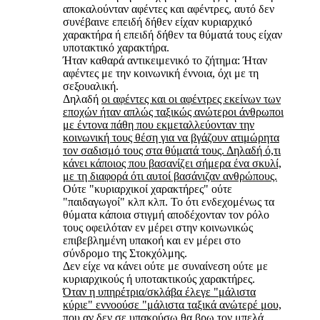
αποκαλούνταν αφέντες και αφέντρες, αυτό δεν
συνέβαινε επειδή δήθεν είχαν κυριαρχικό
χαρακτήρα ή επειδή δήθεν τα θύματά τους είχαν
υποτακτικό χαρακτήρα.
Ήταν καθαρά αντικειμενικό το ζήτημα: Ήταν
αφέντες με την κοινωνική έννοια, όχι με τη
σεξουαλική.
Δηλαδή
οι αφέντες και οι αφέντρες εκείνων των
εποχών ήταν απλώς ταξικώς ανώτεροι άνθρωποι
με έντονα πάθη που εκμεταλλεύονταν την
κοινωνική τους θέση για να βγάζουν ατιμώρητα
τον σαδισμό τους στα θύματά τους. Δηλαδή ό,τι
κάνει κάποιος που βασανίζει σήμερα ένα σκυλί,
με τη διαφορά ότι αυτοί βασάνιζαν ανθρώπους.
Ούτε "κυριαρχικοί χαρακτήρες" ούτε
"παιδαγωγοί" κλπ κλπ. Το ότι ενδεχομένως τα
θύματα κάποια στιγμή αποδέχονταν τον ρόλο
τους οφειλόταν εν μέρει στην κοινωνικώς
επιβεβλημένη υπακοή και εν μέρει στο
σύνδρομο της Στοκχόλμης.
Δεν είχε να κάνει ούτε με συναίνεση ούτε με
κυριαρχικούς ή υποτακτικούς χαρακτήρες.
Όταν η υπηρέτρια/σκλάβα έλεγε "μάλιστα
κύριε" εννοούσε "μάλιστα ταξικά ανώτερέ μου,
που αν δεν σε υπακούσω θα βρω τον μπελά