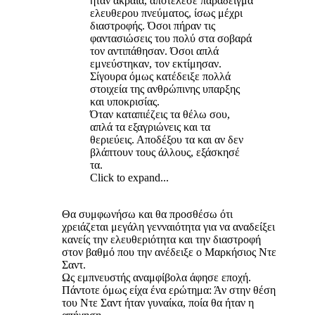
ήταν ακραία, αποτέλεσε παραδειγμα
ελευθερου πνεύματος, ίσως μέχρι
διαστροφής. Όσοι πήραν τις
φαντασιώσεις του πολύ στα σοβαρά
τον αντιπάθησαν. Όσοι απλά
εμνεύστηκαν, τον εκτίμησαν.
Σίγουρα όμως κατέδειξε πολλά
στοιχεία της ανθρώπινης υπαρξης
και υποκρισίας.
Όταν καταπιέζεις τα θέλω σου,
απλά τα εξαγριώνεις και τα
θεριεύεις. Αποδέξου τα και αν δεν
βλάπτουν τους άλλους, εξάσκησέ
τα.
Click to expand...
Θα συμφωνήσω και θα προσθέσω ότι
χρειάζεται μεγάλη γενναιότητα για να αναδείξει
κανείς την ελευθεριότητα και την διαστροφή
στον βαθμό που την ανέδειξε ο Μαρκήσιος Ντε
Σαντ.
Ως εμπνευστής αναμφίβολα άφησε εποχή.
Πάντοτε όμως είχα ένα ερώτημα: Άν στην θέση
του Ντε Σαντ ήταν γυναίκα, ποία θα ήταν η