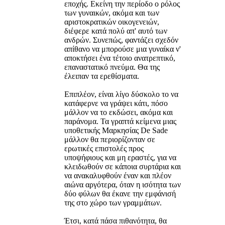
εποχής. Εκείνη την περίοδο ο ρόλος
των γυναικών, ακόμα και των
αριστοκρατικών οικογενειών,
διέφερε κατά πολύ απ' αυτό των
ανδρών. Συνεπώς, φαντάζει σχεδόν
απίθανο να μπορούσε μια γυναίκα ν'
αποκτήσει ένα τέτοιο ανατρεπτικό,
επαναστατικό πνεύμα. Θα της
έλειπαν τα ερεθίσματα.
Επιπλέον, είναι λίγο δύσκολο το να
κατάφερνε να γράψει κάτι, πόσο
μάλλον να το εκδώσει, ακόμα και
παράνομα. Τα γραπτά κείμενα μιας
υποθετικής Μαρκησίας De Sade
μάλλον θα περιορίζονταν σε
ερωτικές επιστολές προς
υποψήφιους και μη εραστές, για να
κλειδωθούν σε κάποια συρτάρια και
να ανακαλυφθούν έναν και πλέον
αιώνα αργότερα, όταν η ισότητα των
δύο φύλων θα έκανε την εμφάνισή
της στο χώρο των γραμμάτων.
Έτσι, κατά πάσα πιθανότητα, θα