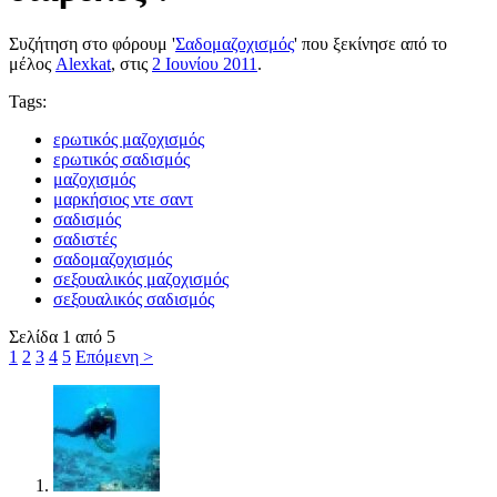
Συζήτηση στο φόρουμ '
Σαδομαζοχισμός
' που ξεκίνησε από το
μέλος
Alexkat
, στις
2 Ιουνίου 2011
.
Tags:
ερωτικός μαζοχισμός
ερωτικός σαδισμός
μαζοχισμός
μαρκήσιος ντε σαντ
σαδισμός
σαδιστές
σαδομαζοχισμός
σεξουαλικός μαζοχισμός
σεξουαλικός σαδισμός
Σελίδα 1 από 5
1
2
3
4
5
Επόμενη >