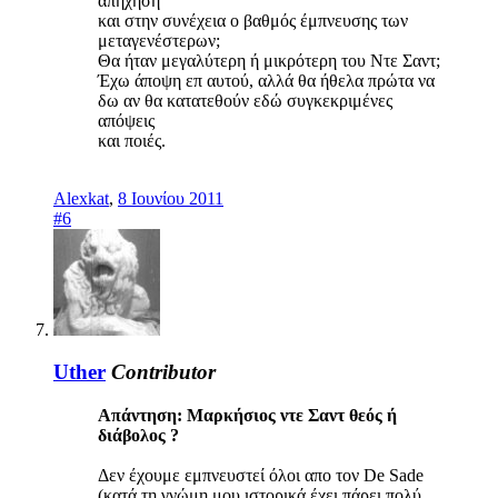
απήχηση
και στην συνέχεια ο βαθμός έμπνευσης των
μεταγενέστερων;
Θα ήταν μεγαλύτερη ή μικρότερη του Ντε Σαντ;
Έχω άποψη επ αυτού, αλλά θα ήθελα πρώτα να
δω αν θα κατατεθούν εδώ συγκεκριμένες
απόψεις
και ποιές.
Alexkat
,
8 Ιουνίου 2011
#6
Uther
Contributor
Απάντηση: Mαρκήσιος ντε Σαντ θεός ή
διάβολος ?
Δεν έχουμε εμπνευστεί όλοι απο τον De Sade
(κατά τη γνώμη μου ιστορικά έχει πάρει πολύ