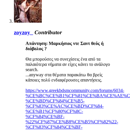
zoyzoy_
Contributor
Απάντηση: Mαρκήσιος ντε Σαντ θεός ή
διάβολος ?
Θα μπορούσες να συνεχίσεις ένα από τα
παλαιότερα νήματα αν είχες κάνει το ανάλογο
search.
...anyway στα θέματα παρακάτω θα βρείς
κάποιες πολύ ενδιαφέρουσες απαντήσεις.
https://www.greekbdsmcommunity.com/forums/6034-
%CE%BC%CE%B1%CF%81%CE%BA%CE%AE%CF
%CE%BD%CF%84%CE%B5-
%CF%83%CE%AC%CE%BD%CF%84-
%CE%B1%CF%80%CF%8C-
%CF%84%CE%BF-
%22%CF%87%CE%B8%CE%B5%CF%82%22-
%CF%83%CF%84%CE%BF-