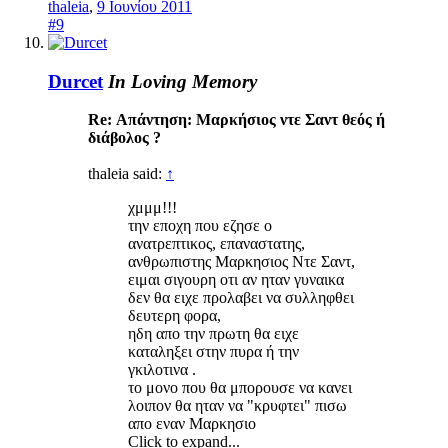
thaleia
,
9 Ιουνίου 2011
#9
Durcet
In Loving Memory
Re: Απάντηση: Mαρκήσιος ντε Σαντ θεός ή
διάβολος ?
thaleia said:
↑
χμμμ!!!
την εποχη που εζησε ο
ανατρεπτικος, επαναστατης,
ανθρωπιστης Μαρκησιος Ντε Σαντ,
ειμαι σιγουρη οτι αν ηταν γυναικα
δεν θα ειχε προλαβει να συλληφθει
δευτερη φορα,
ηδη απο την πρωτη θα ειχε
καταληξει στην πυρα ή την
γκιλοτινα .
το μονο που θα μπορουσε να κανει
λοιπον θα ηταν να "κρυφτει" πισω
απο εναν Μαρκησιο
Click to expand...