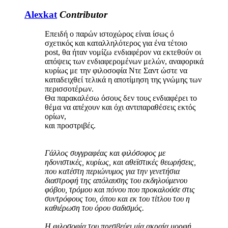
Alexkat
Contributor
Επειδή ο παρών ιστοχώρος είναι ίσως ό
σχετικός και καταλληλότερος για ένα τέτοιο
post, θα ήταν νομίζω ενδιαφέρον να εκτεθούν οι
απόψεις των ενδιαφερομένων μελών, αναφορικά
κυρίως με την φιλοσοφία Ντε Σαντ ώστε να
καταδειχθεί τελικά η αποτίμηση της γνώμης των
περισσοτέρων.
Θα παρακαλέσω όσους δεν τους ενδιαφέρει το
θέμα να απέχουν και όχι αντιπαραθέσεις εκτός
ορίων,
και προστριβές.
Γάλλος συγγραφέας και φιλόσοφος με
ηδονιστικές, κυρίως, και αθεϊστικές θεωρήσεις,
που κατέστη περιώνυμος για την γενετήσια
διαστροφή της απόλαυσης του εκδηλούμενου
φόβου, τρόμου και πόνου που προκαλούσε στις
συντρόφους του, όπου και εκ του τίτλου του η
καθιέρωση του όρου σαδισμός.
Η φιλοσοφία του πρεσβεύει μία ακραία μορφή