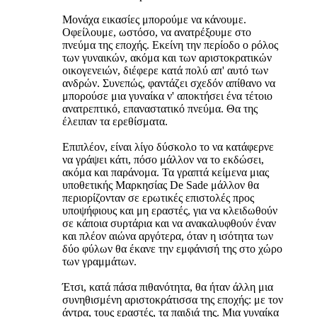
Μονάχα εικασίες μπορούμε να κάνουμε.
Οφείλουμε, ωστόσο, να ανατρέξουμε στο
πνεύμα της εποχής. Εκείνη την περίοδο ο ρόλος
των γυναικών, ακόμα και των αριστοκρατικών
οικογενειών, διέφερε κατά πολύ απ' αυτό των
ανδρών. Συνεπώς, φαντάζει σχεδόν απίθανο να
μπορούσε μια γυναίκα ν' αποκτήσει ένα τέτοιο
ανατρεπτικό, επαναστατικό πνεύμα. Θα της
έλειπαν τα ερεθίσματα.
Επιπλέον, είναι λίγο δύσκολο το να κατάφερνε
να γράψει κάτι, πόσο μάλλον να το εκδώσει,
ακόμα και παράνομα. Τα γραπτά κείμενα μιας
υποθετικής Μαρκησίας De Sade μάλλον θα
περιορίζονταν σε ερωτικές επιστολές προς
υποψήφιους και μη εραστές, για να κλειδωθούν
σε κάποια συρτάρια και να ανακαλυφθούν έναν
και πλέον αιώνα αργότερα, όταν η ισότητα των
δύο φύλων θα έκανε την εμφάνισή της στο χώρο
των γραμμάτων.
Έτσι, κατά πάσα πιθανότητα, θα ήταν άλλη μια
συνηθισμένη αριστοκράτισσα της εποχής: με τον
άντρα, τους εραστές, τα παιδιά της. Μια γυναίκα