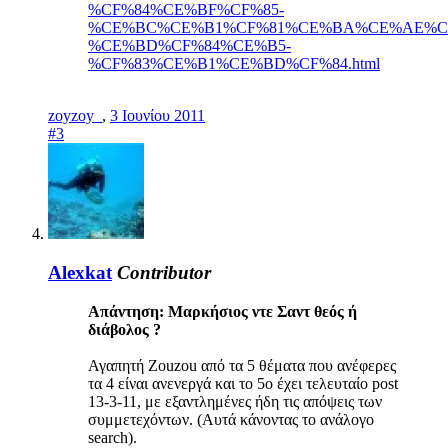
%CF%84%CE%BF%CF%85-
%CE%BC%CE%B1%CF%81%CE%BA%CE%AE%CF
%CE%BD%CF%84%CE%B5-
%CF%83%CE%B1%CE%BD%CF%84.html
zoyzoy_
,
3 Ιουνίου 2011
#3
Alexkat
Contributor
Απάντηση: Mαρκήσιος ντε Σαντ θεός ή
διάβολος ?
Αγαπητή Zouzou από τα 5 θέματα που ανέφερες
τα 4 είναι ανενεργά και το 5ο έχει τελευταίο post
13-3-11, με εξαντλημένες ήδη τις απόψεις των
συμμετεχόντων. (Αυτά κάνοντας το ανάλογο
search).