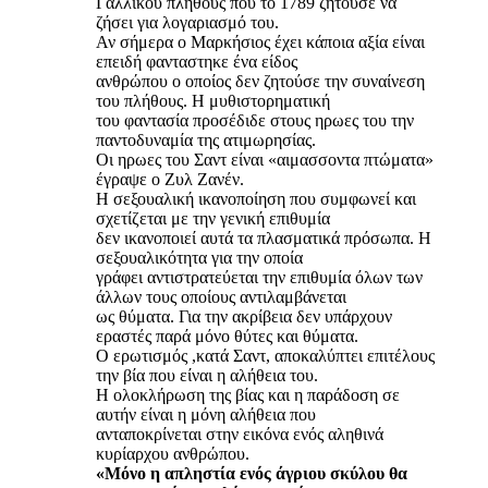
Γαλλικού πλήθους που το 1789 ζητούσε να
ζήσει για λογαριασμό του.
Αν σήμερα ο Μαρκήσιος έχει κάποια αξία είναι
επειδή φανταστηκε ένα είδος
ανθρώπου ο οποίος δεν ζητούσε την συναίνεση
του πλήθους. Η μυθιστορηματική
του φαντασία προσέδιδε στους ηρωες του την
παντοδυναμία της ατιμωρησίας.
Οι ηρωες του Σαντ είναι «αιμασσοντα πτώματα»
έγραψε ο Ζυλ Ζανέν.
Η σεξουαλική ικανοποίηση που συμφωνεί και
σχετίζεται με την γενική επιθυμία
δεν ικανοποιεί αυτά τα πλασματικά πρόσωπα. Η
σεξουαλικότητα για την οποία
γράφει αντιστρατεύεται την επιθυμία όλων των
άλλων τους οποίους αντιλαμβάνεται
ως θύματα. Για την ακρίβεια δεν υπάρχουν
εραστές παρά μόνο θύτες και θύματα.
Ο ερωτισμός ,κατά Σαντ, αποκαλύπτει επιτέλους
την βία που είναι η αλήθεια του.
Η ολοκλήρωση της βίας και η παράδοση σε
αυτήν είναι η μόνη αλήθεια που
ανταποκρίνεται στην εικόνα ενός αληθινά
κυρίαρχου ανθρώπου.
«Μόνο η απληστία ενός άγριου σκύλου θα