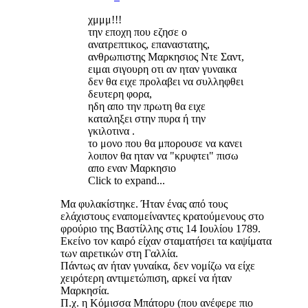
χμμμ!!!
την εποχη που εζησε ο
ανατρεπτικος, επαναστατης,
ανθρωπιστης Μαρκησιος Ντε Σαντ,
ειμαι σιγουρη οτι αν ηταν γυναικα
δεν θα ειχε προλαβει να συλληφθει
δευτερη φορα,
ηδη απο την πρωτη θα ειχε
καταληξει στην πυρα ή την
γκιλοτινα .
το μονο που θα μπορουσε να κανει
λοιπον θα ηταν να "κρυφτει" πισω
απο εναν Μαρκησιο
Click to expand...
Μα φυλακίστηκε. Ήταν ένας από τους
ελάχιστους εναπομείναντες κρατούμενους στο
φρούριο της Βαστίλλης στις 14 Ιουλίου 1789.
Εκείνο τον καιρό είχαν σταματήσει τα καψίματα
των αιρετικών στη Γαλλία.
Πάντως αν ήταν γυναίκα, δεν νομίζω να είχε
χειρότερη αντιμετώπιση, αρκεί να ήταν
Μαρκησία.
Π.χ. η Κόμισσα Μπάτορυ (που ανέφερε πιο