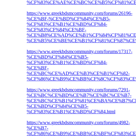
%CF%83%CE%AE%CE%BC%CE%B5%CF%81%CE%
https://www.greekbdsmcommunity.com/forums/26196-
%CE%BF-%CE%BD%CF%84%CE%B5-
%CF%83%CE%B1%CE%BD%CF%84-
%CF%83%CF%84%CE%BF-
%CE%B8%CE%AD%CE%B1%CF%84%CF%81%CE
%CE%B5%CE%BE%CE%B1%CF%81%CF%87%CE%
https://www.greekbdsmcommunity.com/forums/17317-
%CE%BD%CF%84%CE%B5-
%CF%83%CE%B1%CE%BD%CF%84-
%CE%BF-
%CE%BC%CE%AD%CE%B3%CE%B1%CF%82-
%CF%86%CE%B9%CE%BB%CF%8C%CF%83%CE%
https://www.greekbdsmcommunity.com/forums/7291-
%CE%BC%CE%BD%CE%B7%CE%BC%CE%B7-
%CE%BC%CE%B1%CF%81%CE%BA%CE%B7%CF
%CE%BD%CF%84%CE%B5-
%CF%83%CE%B1%CE%BD%CF%84.html
https://www.greekbdsmcommunity.com/forums/4982-
%CE%B7-
%CF%86%CE%B9%CE%BB%CE%BF%CF%83%CE