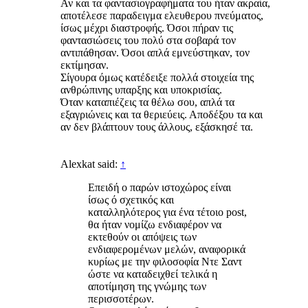
Αν και τα φαντασιογραφήματα του ήταν ακραία,
αποτέλεσε παραδειγμα ελευθερου πνεύματος,
ίσως μέχρι διαστροφής. Όσοι πήραν τις
φαντασιώσεις του πολύ στα σοβαρά τον
αντιπάθησαν. Όσοι απλά εμνεύστηκαν, τον
εκτίμησαν.
Σίγουρα όμως κατέδειξε πολλά στοιχεία της
ανθρώπινης υπαρξης και υποκρισίας.
Όταν καταπιέζεις τα θέλω σου, απλά τα
εξαγριώνεις και τα θεριεύεις. Αποδέξου τα και
αν δεν βλάπτουν τους άλλους, εξάσκησέ τα.
Alexkat said:
↑
Επειδή ο παρών ιστοχώρος είναι
ίσως ό σχετικός και
καταλληλότερος για ένα τέτοιο post,
θα ήταν νομίζω ενδιαφέρον να
εκτεθούν οι απόψεις των
ενδιαφερομένων μελών, αναφορικά
κυρίως με την φιλοσοφία Ντε Σαντ
ώστε να καταδειχθεί τελικά η
αποτίμηση της γνώμης των
περισσοτέρων.