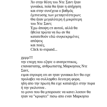
Άν στην θέση του Ντε Σαντ ήταν
γυναίκα, ποία θα ήταν η απήχηση
και στην συνέχεια ο βαθμός
έμπνευσης των μεταγενέστερων;
Θα ήταν μεγαλύτερη ή μικρότερη
του Ντε Σαντ;
Έχω άποψη επ αυτού, αλλά θα
ήθελα πρώτα να δω αν θα
κατατεθούν εδώ συγκεκριμένες
απόψεις
και ποιές.
Click to expand...
χμμμ!!!
την εποχη που εζησε ο ανατρεπτικος,
επαναστατης, ανθρωπιστης Μαρκησιος Ντε
Σαντ,
ειμαι σιγουρη οτι αν ηταν γυναικα δεν θα ειχε
προλαβει να συλληφθει δευτερη φορα,
ηδη απο την πρωτη θα ειχε καταληξει στην πυρα
ή την γκιλοτινα .
το μονο που θα μπορουσε να κανει λοιπον θα
ηταν να "κρυφτει" πισω απο εναν Μαρκησιο